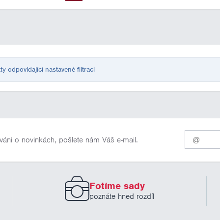
odpovídající nastavené filtraci
Pro
váni o novinkách, pošlete nám Váš e-mail.
odběr
našich
novinek
zadejte
prosím
Fotíme sady
Váš
email
poznáte hned rozdíl