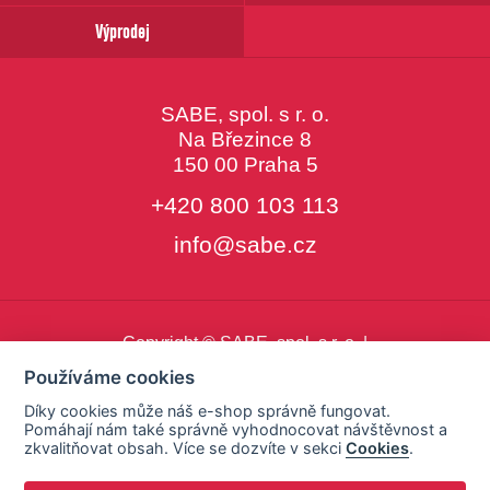
Výprodej
SABE, spol. s r. o.
Na Březince 8
150 00 Praha 5
+420 800 103 113
info@sabe.cz
Copyright © SABE, spol. s r. o. |
o cookies
|
nastavení cookies
Používáme cookies
Díky cookies může náš e-shop správně fungovat.
Pomáhají nám také správně vyhodnocovat návštěvnost a
zkvalitňovat obsah. Více se dozvíte v sekci
Cookies
.