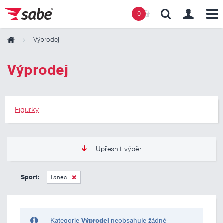
0
Výprodej
Obsah košíku
Výprodej
Košík zeje prázdnotou
Figurky
Upřesnit výběr
275 Kč
275 Kč
Sport:
Tanec
Pouze skladem
Kategorie
Výprodej
neobsahuje žádné