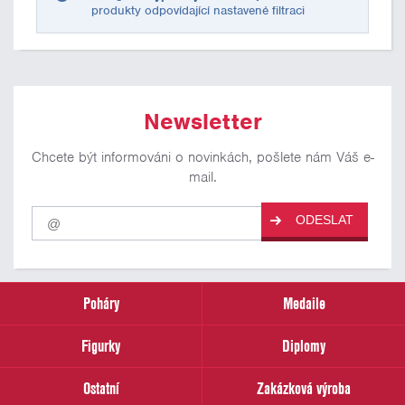
produkty odpovídající nastavené filtraci
Newsletter
Chcete být informováni o novinkách, pošlete nám Váš e-
mail.
Pro
ODESLAT
odběr
našich
novinek
zadejte
prosím
Poháry
Medaile
Váš
email
Figurky
Diplomy
Ostatní
Zakázková výroba