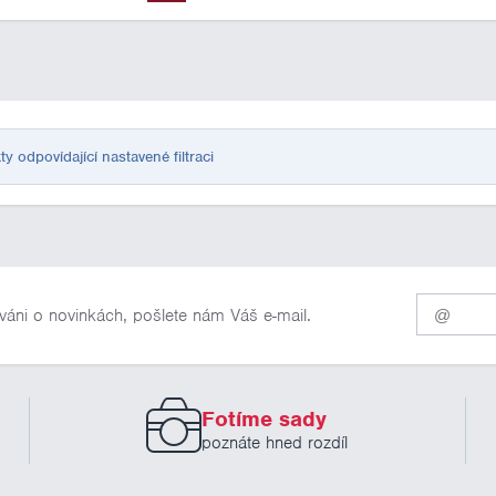
odpovídající nastavené filtraci
Pro
váni o novinkách, pošlete nám Váš e-mail.
odběr
našich
novinek
zadejte
prosím
Fotíme sady
Váš
email
poznáte hned rozdíl