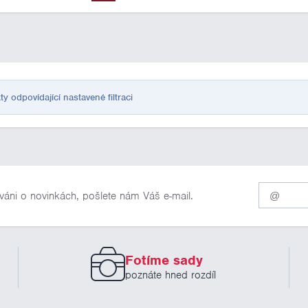
odpovídající nastavené filtraci
Pro
váni o novinkách, pošlete nám Váš e-mail.
odběr
našich
novinek
zadejte
prosím
Fotíme sady
Váš
email
poznáte hned rozdíl