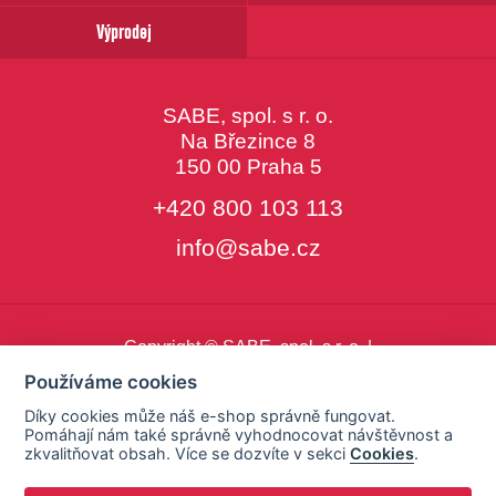
Výprodej
SABE, spol. s r. o.
Na Březince 8
150 00 Praha 5
+420 800 103 113
info@sabe.cz
Copyright © SABE, spol. s r. o. |
o cookies
|
nastavení cookies
Používáme cookies
Díky cookies může náš e-shop správně fungovat.
Pomáhají nám také správně vyhodnocovat návštěvnost a
zkvalitňovat obsah. Více se dozvíte v sekci
Cookies
.