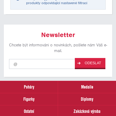
produkty odpovídající nastavené filtraci
Newsletter
Chcete být informováni o novinkách, pošlete nám Váš e-
mail.
Pro
ODESLAT
odběr
našich
novinek
zadejte
prosím
Poháry
Medaile
Váš
email
Figurky
Diplomy
Ostatní
Zakázková výroba