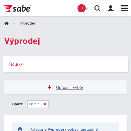
0
Výprodej
Obsah košíku
Výprodej
Košík zeje prázdnotou
Figurky
Upřesnit výběr
275 Kč
275 Kč
Sport:
Ostatní
Pouze skladem
Kategorie
Výprodej
neobsahuje žádné