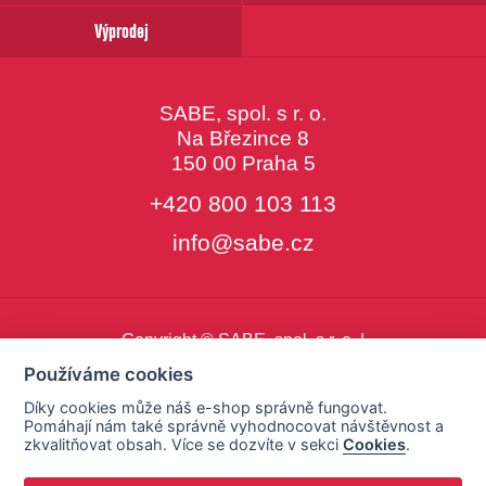
Výprodej
SABE, spol. s r. o.
Na Březince 8
150 00 Praha 5
+420 800 103 113
info@sabe.cz
Copyright © SABE, spol. s r. o. |
o cookies
|
nastavení cookies
Používáme cookies
Díky cookies může náš e-shop správně fungovat.
Pomáhají nám také správně vyhodnocovat návštěvnost a
zkvalitňovat obsah. Více se dozvíte v sekci
Cookies
.