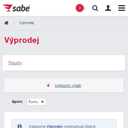
0
Výprodej
Obsah košíku
Výprodej
Košík zeje prázdnotou
Figurky
Upřesnit výběr
275 Kč
275 Kč
Sport:
Šachy
Pouze skladem
Kategorie
Výprodej
neobsahuje žádné