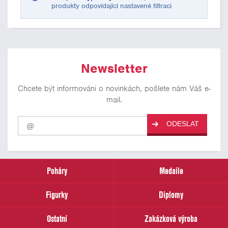
produkty odpovídající nastavené filtraci
Newsletter
Chcete být informováni o novinkách, pošlete nám Váš e-
mail.
Pro
ODESLAT
odběr
našich
novinek
zadejte
prosím
Poháry
Medaile
Váš
email
Figurky
Diplomy
Ostatní
Zakázková výroba