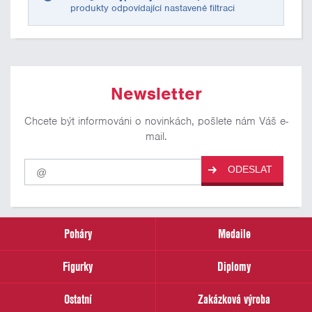
produkty odpovídající nastavené filtraci
Newsletter
Chcete být informováni o novinkách, pošlete nám Váš e-
mail.
Pro
ODESLAT
odběr
našich
novinek
zadejte
prosím
Poháry
Medaile
Váš
email
Figurky
Diplomy
Ostatní
Zakázková výroba