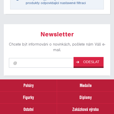
produkty odpovídající nastavené filtraci
Newsletter
Chcete být informováni o novinkách, pošlete nám Váš e-
mail.
Pro
ODESLAT
odběr
našich
novinek
zadejte
prosím
Poháry
Medaile
Váš
email
Figurky
Diplomy
Ostatní
Zakázková výroba