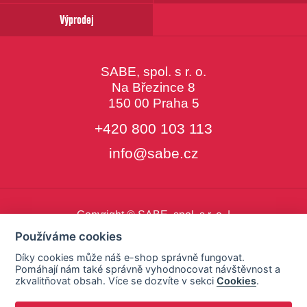
Výprodej
SABE, spol. s r. o.
Na Březince 8
150 00 Praha 5
+420 800 103 113
info@sabe.cz
Copyright © SABE, spol. s r. o. |
o cookies
|
nastavení cookies
Používáme cookies
Díky cookies může náš e-shop správně fungovat.
Pomáhají nám také správně vyhodnocovat návštěvnost a
zkvalitňovat obsah. Více se dozvíte v sekci
Cookies
.