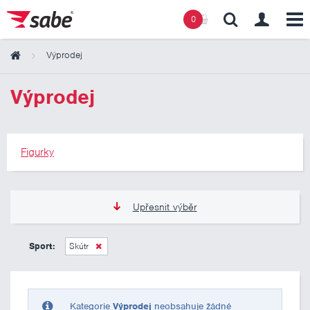
0
Výprodej
Obsah košíku
Výprodej
Košík zeje prázdnotou
Figurky
Upřesnit výběr
275 Kč
275 Kč
Sport:
Skútr
Pouze skladem
Kategorie
Výprodej
neobsahuje žádné