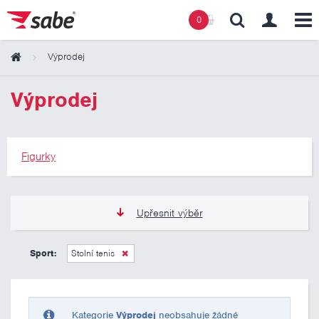
0
Výprodej
Obsah košíku
Výprodej
Košík zeje prázdnotou
Figurky
Upřesnit výběr
275 Kč
275 Kč
Sport:
Stolní tenis
Pouze skladem
Kategorie
Výprodej
neobsahuje žádné