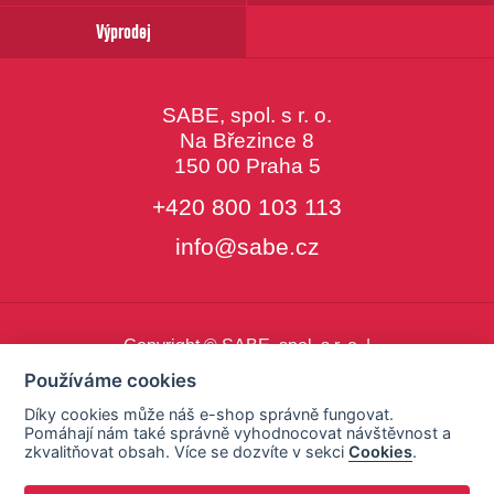
Výprodej
SABE, spol. s r. o.
Na Březince 8
150 00 Praha 5
+420 800 103 113
info@sabe.cz
Copyright © SABE, spol. s r. o. |
o cookies
|
nastavení cookies
Používáme cookies
Díky cookies může náš e-shop správně fungovat.
Pomáhají nám také správně vyhodnocovat návštěvnost a
zkvalitňovat obsah. Více se dozvíte v sekci
Cookies
.