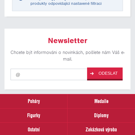
produkty odpovídající nastavené filtraci
Newsletter
Chcete být informováni o novinkách, pošlete nám Váš e-
mail.
Pro
ODESLAT
odběr
našich
novinek
zadejte
prosím
Poháry
Medaile
Váš
email
Figurky
Diplomy
Ostatní
Zakázková výroba