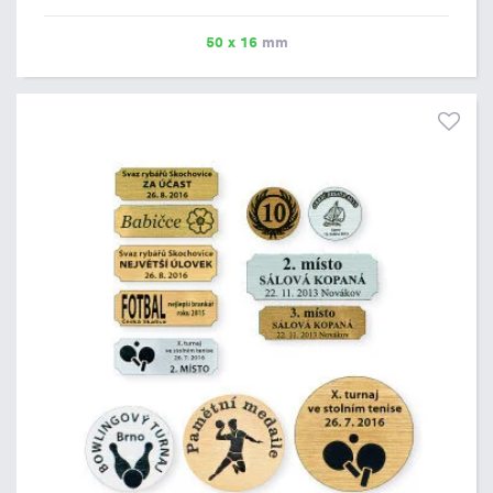
zachována dobrá čitelnost. Vypálení laserem je v ceně štítku.
Vlastní logo a případné další podklady pro výrobu štítku je
50 x 16
mm
možné přiložit v prvním kroku objednávky.