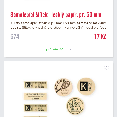
Samolepící štítek - lesklý papír, pr. 50 mm
Kulatý samolepicí štítek o průměru 50 mm ze zlatého lesklého
papíru. Štítek je vhodný pro všechny univerzální medaile a řadu
dalších trofejí, které mají prostor pro emblém o průměru 50
674
17 Kč
mm. Na štítek je možné vytisknout logo nebo text dle vašeho
přání. Cena štítku je včetně potisku. Podklady pro výrobu
štítku je možné přiložit v prvním kroku objednávky.
průměr 50
mm