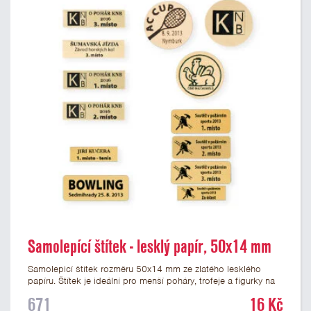
Samolepící štítek - lesklý papír, 50x14 mm
Samolepicí štítek rozměru 50x14 mm ze zlatého lesklého
papíru. Štítek je ideální pro menší poháry, trofeje a figurky na
mramorovém podstavci. Na štítek je možné vytisknout
671
16 Kč
libovolné logo nebo text. U textu doporučujeme maximálně 3