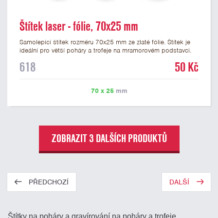
Štítek laser - fólie, 70x25 mm
Samolepicí štítek rozměru 70x25 mm ze zlaté fólie. Štítek je
ideální pro větší poháry a trofeje na mramorovém podstavci.
Na štítek je možné laserem vypálit libovolné logo nebo text. U
618
50 Kč
textu doporučujeme maximálně 3 řádky, aby byla zachována
dobrá čitelnost. Vypálení laserem je v ceně štítku. Vlastní logo
a případné další podklady pro výrobu štítku je možné přiložit v
70 x 25
mm
prvním kroku objednávky.
ZOBRAZIT 3 DALŠÍCH PRODUKTŮ
PŘEDCHOZÍ
DALŠÍ
Štítky na poháry a gravírování na poháry a trofeje