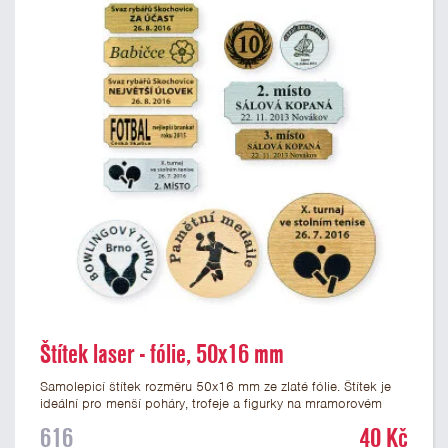
Štítek laser - fólie, 50x16 mm
Samolepicí štítek rozměru 50x16 mm ze zlaté fólie. Štítek je
ideální pro menší poháry, trofeje a figurky na mramorovém
podstavci. Na štítek je možné laserem vypálit libovolné logo
616
40 Kč
nebo text. U textu doporučujeme maximálně 3 řádky, aby byla