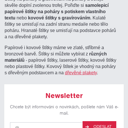
skvěle doplní zvolenou trofej. Pořiďte si
samolepicí
papírové štítky na poháry s potiskem vlastního
textu
nebo
kovové štítky s gravírováním
. Kulaté
štítky se umisťují na zadní stranu medaile nebo tělo
poháru. Hranaté štítky se umisťují na podstavce pohárů
a na dřevěné plakety.
Papírové i kovové štítky máme ve zlaté, stříbrné a
bronzové barvě. Štítky si můžete vybírat z
různých
materiálů
- papírové štítky, laserové štítky, kovové štítky
nebo plastové štítky. Kovový štítek je vhodný na poháry
s dřevěným podstavcem a na
dřevěné plakety
.
Newsletter
Chcete být informováni o novinkách, pošlete nám Váš e-
mail.
Pro
ODESLAT