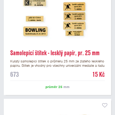
Samolepící štítek - lesklý papír, pr. 25 mm
Kulatý samolepicí štítek o průměru 25 mm ze zlatého lesklého
papíru. Štítek je vhodný pro všechny univerzální medaile a řadu
dalších trofejí, které mají prostor pro emblém o průměru 25
673
15 Kč
mm. Na štítek je možné vytisknout logo nebo text dle vašeho
přání. Potisk štítku je zahrnut v ceně. Podklady pro výrobu
štítku je možné přiložit v prvním kroku objednávky.
průměr 25
mm