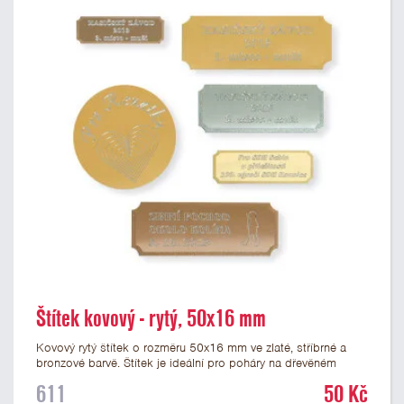
Štítek kovový - rytý, 50x16 mm
Kovový rytý štítek o rozměru 50x16 mm ve zlaté, stříbrné a
bronzové barvě. Štítek je ideální pro poháry na dřevěném
podstavci a dřevěné plakety. Na štítek je možné vyrýt logo
611
50 Kč
nebo text. U textu doporučujeme maximálně 3 řádky, aby byla