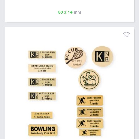
řádky, aby byla zachována dobrá čitelnost. Vlastní logo a
případné další podklady pro výrobu štítku je možné přiložit v
50 x 14
mm
prvním kroku objednávky.