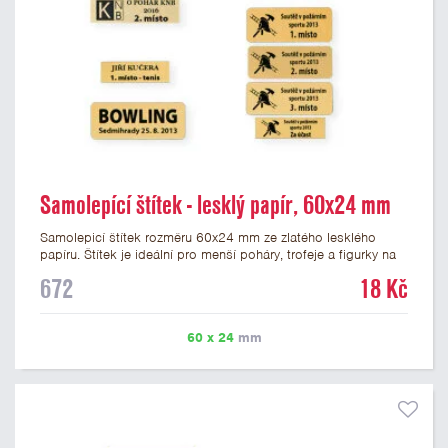
Samolepící štítek - lesklý papír, 60x24 mm
Samolepicí štítek rozměru 60x24 mm ze zlatého lesklého
papíru. Štítek je ideální pro menší poháry, trofeje a figurky na
mramorovém podstavci. Na štítek je možné vytisknout
672
18 Kč
libovolné logo nebo text. Potisk štítku je zahrnut v ceně. U
textu doporučujeme maximálně 3 řádky, aby byla zachována
dobrá čitelnost. Vlastní logo a případné další podklady pro
60 x 24
mm
výrobu štítku je možné přiložit v prvním kroku objednávky.