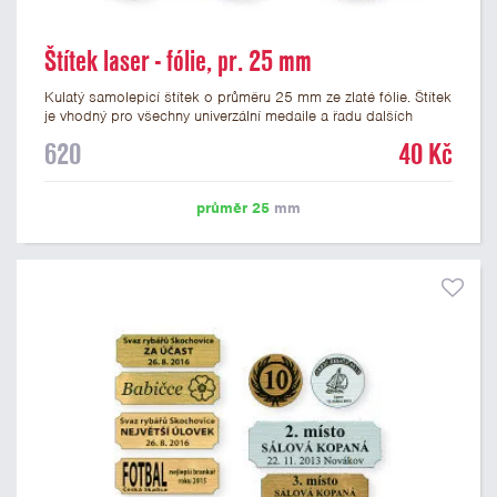
Štítek laser - fólie, pr. 25 mm
Kulatý samolepicí štítek o průměru 25 mm ze zlaté fólie. Štítek
je vhodný pro všechny univerzální medaile a řadu dalších
trofejí, které mají prostor pro emblém o průměru 25 mm. Na
620
40 Kč
štítek je možné laserem vypálit logo nebo text dle vašeho
přání. Vypálení laserem je v ceně štítku. Podklady pro výrobu
štítku je možné přiložit v prvním kroku objednávky.
průměr 25
mm