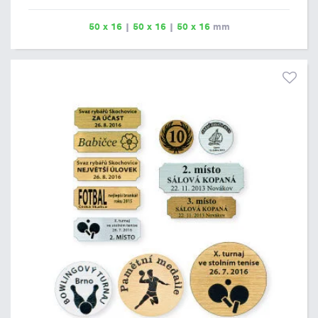
zachována dobrá čitelnost. Rytí je zahrnuto v ceně štítku.
Vlastní logo a případné další podklady pro výrobu štítku je
50 x 16
|
50 x 16
|
50 x 16
mm
možné přiložit v prvním kroku objednávky.