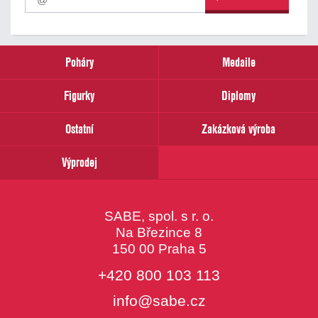
odběr
našich
novinek
zadejte
prosím
Poháry
Medaile
Váš
email
Figurky
Diplomy
Ostatní
Zakázková výroba
Výprodej
SABE, spol. s r. o.
Na Březince 8
150 00 Praha 5
+420 800 103 113
info@sabe.cz