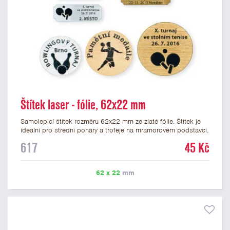
Štítek laser - fólie, 62x22 mm
Samolepicí štítek rozměru 62x22 mm ze zlaté fólie. Štítek je
ideální pro střední poháry a trofeje na mramorovém podstavci.
Na štítek je možné laserem vypálit libovolné logo nebo text. U
617
45 Kč
textu doporučujeme maximálně 3 řádky, aby byla zachována
dobrá čitelnost. Vypálení laserem je v ceně štítku. Vlastní logo
a případné další podklady pro výrobu štítku je možné přiložit v
62 x 22
mm
prvním kroku objednávky.