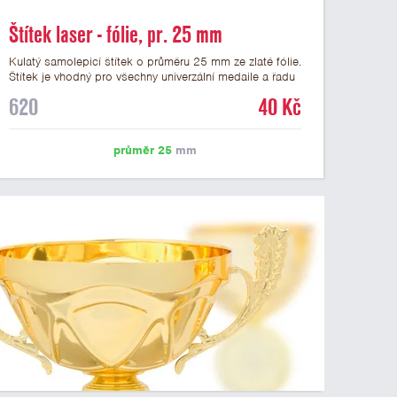
Štítek laser - fólie, pr. 25 mm
Kulatý samolepicí štítek o průměru 25 mm ze zlaté fólie.
Štítek je vhodný pro všechny univerzální medaile a řadu
dalších trofejí, které mají prostor pro emblém o průměru
620
40 Kč
25 mm. Na štítek je možné laserem vypálit logo nebo
text dle vašeho přání. Vypálení laserem je v ceně štítku.
Podklady pro výrobu štítku je možné přiložit v prvním
průměr 25
mm
kroku objednávky.