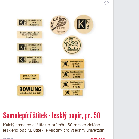
Samolepící štítek - lesklý papír, pr. 50
mm
Kulatý samolepicí štítek o průměru 50 mm ze zlatého
lesklého papíru. Štítek je vhodný pro všechny univerzální
medaile a řadu dalších trofejí, které mají prostor pro