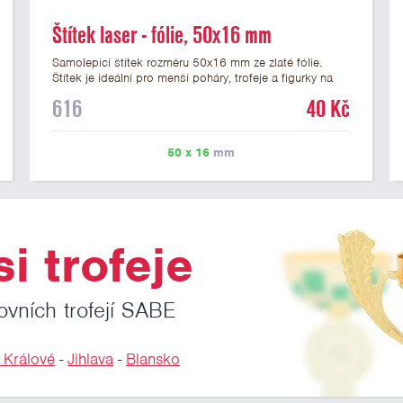
Štítek laser - fólie, 50x16 mm
Samolepicí štítek rozměru 50x16 mm ze zlaté fólie.
Štítek je ideální pro menší poháry, trofeje a figurky na
mramorovém podstavci. Na štítek je možné laserem
616
40 Kč
vypálit libovolné logo nebo text. U textu doporučujeme
maximálně 3 řádky, aby byla zachována dobrá čitelnost.
Vypálení laserem je v ceně štítku. Vlastní logo a
50 x 16
mm
případné další podklady pro výrobu štítku je možné
přiložit v prvním kroku objednávky.
i trofeje
ovních trofejí SABE
 Králové
-
Jihlava
-
Blansko