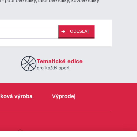
ů
- papírové štítky, laserové štítky, kovové štítky
ODESLAT
Tematické edice
pro každý sport
ková výroba
Výprodej