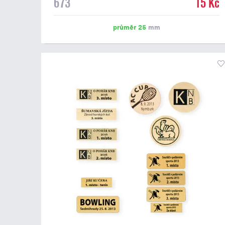
673
15 Kč
emblém o průměru 25 mm. Na štítek je možné
vytisknout logo nebo text dle vašeho přání. Potisk štítku
je zahrnut v ceně. Podklady pro výrobu štítku je možné
průměr 25
mm
přiložit v prvním kroku objednávky.