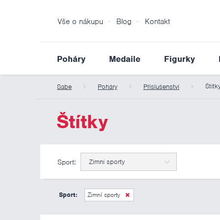
Vše o nákupu
Blog
Kontakt
Poháry
Medaile
Figurky
Štítk
Sabe
Poháry
Příslušenství
Štítky
Sport:
Zimní sporty
Sport:
Zimní sporty