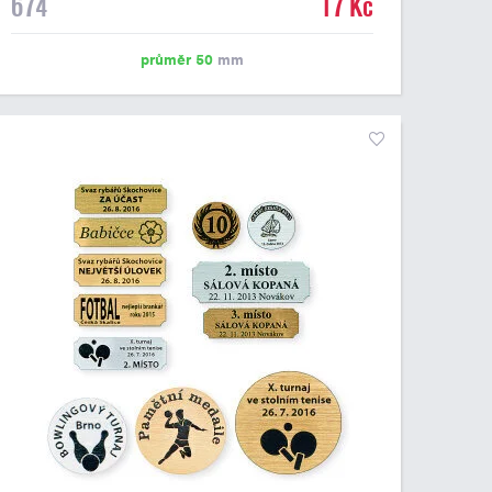
674
17 Kč
emblém o průměru 50 mm. Na štítek je možné
vytisknout logo nebo text dle vašeho přání. Cena štítku
je včetně potisku. Podklady pro výrobu štítku je možné
průměr 50
mm
přiložit v prvním kroku objednávky.