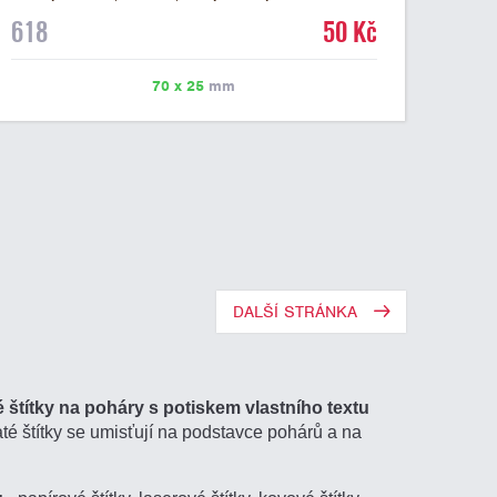
mramorovém podstavci. Na štítek je možné laserem
618
50 Kč
vypálit libovolné logo nebo text. U textu doporučujeme
maximálně 3 řádky, aby byla zachována dobrá čitelnost.
Vypálení laserem je v ceně štítku. Vlastní logo a
70 x 25
mm
případné další podklady pro výrobu štítku je možné
přiložit v prvním kroku objednávky.
DALŠÍ STRÁNKA
 štítky na poháry s potiskem vlastního textu
até štítky se umisťují na podstavce pohárů a na