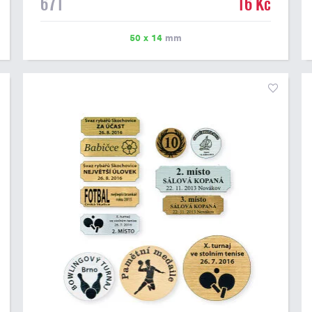
671
16 Kč
možné vytisknout libovolné logo nebo text. U textu
doporučujeme maximálně 3 řádky, aby byla zachována
dobrá čitelnost. Vlastní logo a případné další podklady
50 x 14
mm
pro výrobu štítku je možné přiložit v prvním kroku
objednávky.