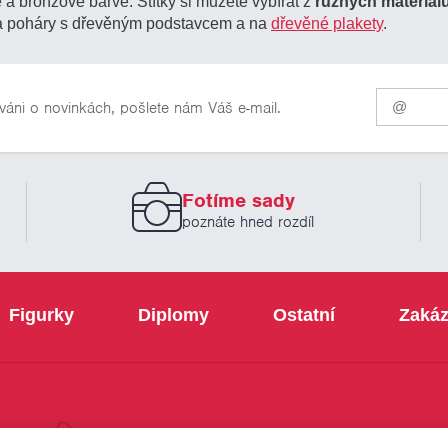
é a bronzové barvě. Štítky si můžete vybírat z
různých materiál
 na poháry s dřevěným podstavcem a na
dřevěné plakety
.
Pro
váni o novinkách, pošlete nám Váš e-mail.
odběr
našich
novinek
zadejte
prosím
Fotíme sady
Váš
email
poznáte hned rozdíl
Figurky
Diplomy
Ostatní
Zakáz