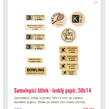
Samolepící štítek - lesklý papír, 50x14
mm
Samolepicí štítek rozměru 50x14 mm ze zlatého
lesklého papíru. Štítek je ideální pro menší poháry,
trofeje a figurky na mramorovém podstavci. Na štítek je