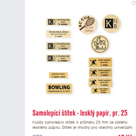
Samolepící štítek - lesklý papír, pr. 25
mm
Kulatý samolepicí štítek o průměru 25 mm ze zlatého
lesklého papíru. Štítek je vhodný pro všechny univerzální
medaile a řadu dalších trofejí, které mají prostor pro