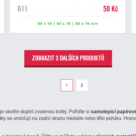
na dřevěném podstavci a dřevěné plakety. Na štítek je
611
50 Kč
možné vyrýt logo nebo text. U textu doporučujeme
maximálně 3 řádky, aby byla zachována dobrá čitelnost.
Rytí je zahrnuto v ceně štítku. Vlastní logo a případné
50 x 16
|
50 x 16
|
50 x 16
mm
další podklady pro výrobu štítku je možné přiložit v
prvním kroku objednávky.
ZOBRAZIT 3 DALŠÍCH PRODUKTŮ
1
2
je skvěle doplní zvolenou trofej. Pořiďte si
samolepicí papírové
títky se umisťují na zadní stranu medaile nebo tělo poháru. Hran