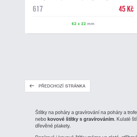
mramorovém podstavci. Na štítek je možné laserem
617
45 Kč
vypálit libovolné logo nebo text. U textu doporučujeme
maximálně 3 řádky, aby byla zachována dobrá čitelnost.
Vypálení laserem je v ceně štítku. Vlastní logo a
62 x 22
mm
případné další podklady pro výrobu štítku je možné
přiložit v prvním kroku objednávky.
PŘEDCHOZÍ STRÁNKA
Štítky na poháry a gravírování na poháry a trofe
nebo
kovové štítky s gravírováním
. Kulaté š
dřevěné plakety.