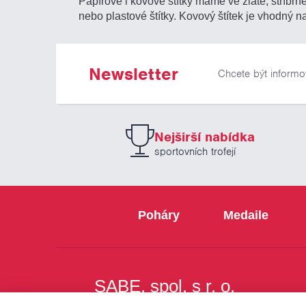
Papírové i kovové štítky máme ve zlaté, stříbrn
nebo plastové štítky. Kovový štítek je vhodný
Newsletter
Chcete být informo
Nejširší nabídka
sportovních trofejí
Poháry
Medaile
SABE, spol. s r. o.