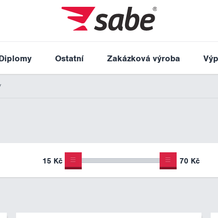
Diplomy
Ostatní
Zakázková výroba
Výp
y
15 Kč
70 Kč