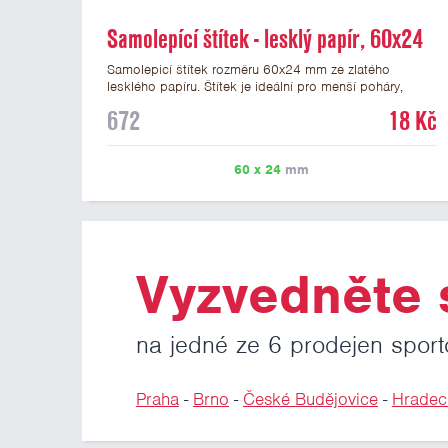
Samolepící štítek - lesklý papír, 60x24
mm
Samolepicí štítek rozměru 60x24 mm ze zlatého
lesklého papíru. Štítek je ideální pro menší poháry,
trofeje a figurky na mramorovém podstavci. Na štítek je
672
18 Kč
možné vytisknout libovolné logo nebo text. Potisk štítku
je zahrnut v ceně. U textu doporučujeme maximálně 3
řádky, aby byla zachována dobrá čitelnost. Vlastní logo
60 x 24
mm
a případné další podklady pro výrobu štítku je možné
přiložit v prvním kroku objednávky.
Vyzvedněte s
na jedné ze 6 prodejen sport
Praha
-
Brno
-
České Budějovice
-
Hradec