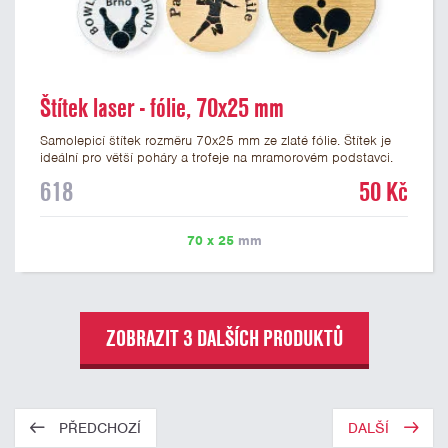
Štítek laser - fólie, 70x25 mm
Samolepicí štítek rozměru 70x25 mm ze zlaté fólie. Štítek je
ideální pro větší poháry a trofeje na mramorovém podstavci.
Na štítek je možné laserem vypálit libovolné logo nebo text. U
618
50 Kč
textu doporučujeme maximálně 3 řádky, aby byla zachována
dobrá čitelnost. Vypálení laserem je v ceně štítku. Vlastní logo
a případné další podklady pro výrobu štítku je možné přiložit v
70 x 25
mm
prvním kroku objednávky.
ZOBRAZIT 3 DALŠÍCH PRODUKTŮ
PŘEDCHOZÍ
DALŠÍ