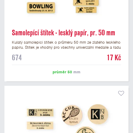
Samolepící štítek - lesklý papír, pr. 50 mm
Kulatý samolepicí štítek o průměru 50 mm ze zlatého lesklého
papíru. Štítek je vhodný pro všechny univerzální medaile a řadu
dalších trofejí, které mají prostor pro emblém o průměru 50
674
17 Kč
mm. Na štítek je možné vytisknout logo nebo text dle vašeho
přání. Cena štítku je včetně potisku. Podklady pro výrobu
štítku je možné přiložit v prvním kroku objednávky.
průměr 50
mm