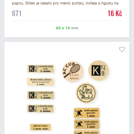
papíru. Štítek je ideální pro menší poháry, trofeje a figurky na
mramorovém podstavci. Na štítek je možné vytisknout
671
16 Kč
libovolné logo nebo text. U textu doporučujeme maximálně 3
řádky, aby byla zachována dobrá čitelnost. Vlastní logo a
případné další podklady pro výrobu štítku je možné přiložit v
50 x 14
mm
prvním kroku objednávky.