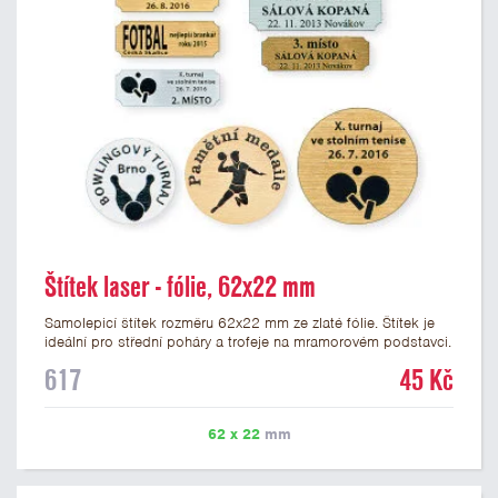
Štítek laser - fólie, 62x22 mm
Samolepicí štítek rozměru 62x22 mm ze zlaté fólie. Štítek je
ideální pro střední poháry a trofeje na mramorovém podstavci.
Na štítek je možné laserem vypálit libovolné logo nebo text. U
617
45 Kč
textu doporučujeme maximálně 3 řádky, aby byla zachována
dobrá čitelnost. Vypálení laserem je v ceně štítku. Vlastní logo
a případné další podklady pro výrobu štítku je možné přiložit v
62 x 22
mm
prvním kroku objednávky.