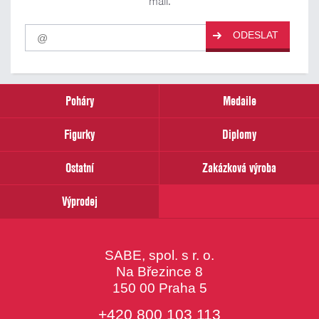
mail.
Pro
ODESLAT
odběr
našich
novinek
zadejte
prosím
Poháry
Medaile
Váš
email
Figurky
Diplomy
Ostatní
Zakázková výroba
Výprodej
SABE, spol. s r. o.
Na Březince 8
150 00 Praha 5
+420 800 103 113