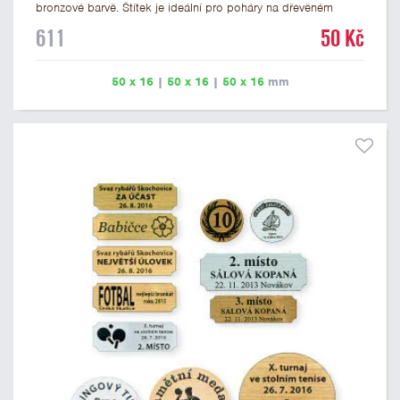
bronzové barvě. Štítek je ideální pro poháry na dřevěném
podstavci a dřevěné plakety. Na štítek je možné vyrýt logo
611
50 Kč
nebo text. U textu doporučujeme maximálně 3 řádky, aby byla
zachována dobrá čitelnost. Rytí je zahrnuto v ceně štítku.
Vlastní logo a případné další podklady pro výrobu štítku je
50 x 16
|
50 x 16
|
50 x 16
mm
možné přiložit v prvním kroku objednávky.