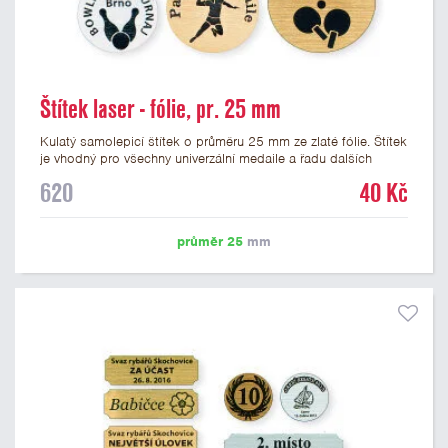
Štítek laser - fólie, pr. 25 mm
Kulatý samolepicí štítek o průměru 25 mm ze zlaté fólie. Štítek
je vhodný pro všechny univerzální medaile a řadu dalších
trofejí, které mají prostor pro emblém o průměru 25 mm. Na
620
40 Kč
štítek je možné laserem vypálit logo nebo text dle vašeho
přání. Vypálení laserem je v ceně štítku. Podklady pro výrobu
štítku je možné přiložit v prvním kroku objednávky.
průměr 25
mm