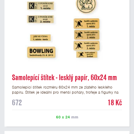
Samolepící štítek - lesklý papír, 60x24 mm
Samolepicí štítek rozměru 60x24 mm ze zlatého lesklého
papíru. Štítek je ideální pro menší poháry, trofeje a figurky na
mramorovém podstavci. Na štítek je možné vytisknout
672
18 Kč
libovolné logo nebo text. Potisk štítku je zahrnut v ceně. U
textu doporučujeme maximálně 3 řádky, aby byla zachována
dobrá čitelnost. Vlastní logo a případné další podklady pro
60 x 24
mm
výrobu štítku je možné přiložit v prvním kroku objednávky.