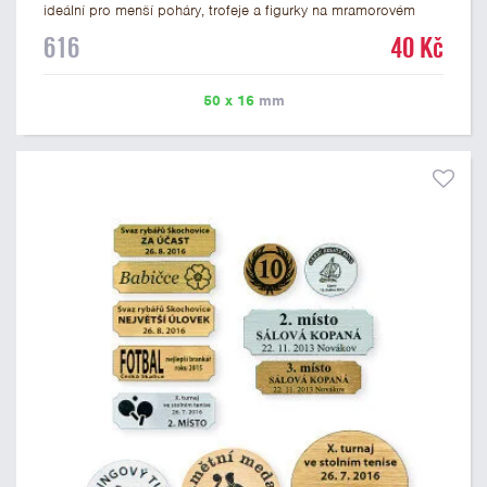
ideální pro menší poháry, trofeje a figurky na mramorovém
podstavci. Na štítek je možné laserem vypálit libovolné logo
616
40 Kč
nebo text. U textu doporučujeme maximálně 3 řádky, aby byla
zachována dobrá čitelnost. Vypálení laserem je v ceně štítku.
Vlastní logo a případné další podklady pro výrobu štítku je
50 x 16
mm
možné přiložit v prvním kroku objednávky.