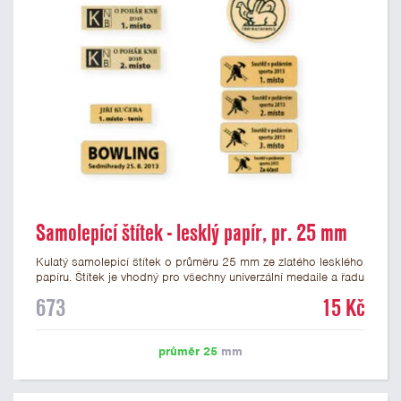
Samolepící štítek - lesklý papír, pr. 25 mm
Kulatý samolepicí štítek o průměru 25 mm ze zlatého lesklého
papíru. Štítek je vhodný pro všechny univerzální medaile a řadu
dalších trofejí, které mají prostor pro emblém o průměru 25
673
15 Kč
mm. Na štítek je možné vytisknout logo nebo text dle vašeho
přání. Potisk štítku je zahrnut v ceně. Podklady pro výrobu
štítku je možné přiložit v prvním kroku objednávky.
průměr 25
mm