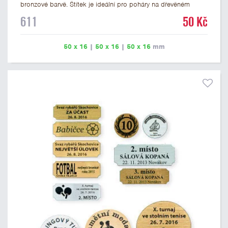
bronzové barvě. Štítek je ideální pro poháry na dřevěném
podstavci a dřevěné plakety. Na štítek je možné vyrýt logo
611
50 Kč
nebo text. U textu doporučujeme maximálně 3 řádky, aby byla
zachována dobrá čitelnost. Rytí je zahrnuto v ceně štítku.
Vlastní logo a případné další podklady pro výrobu štítku je
50 x 16
|
50 x 16
|
50 x 16
mm
možné přiložit v prvním kroku objednávky.