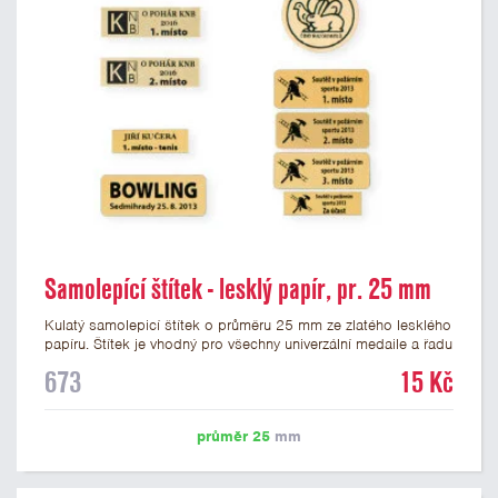
Samolepící štítek - lesklý papír, pr. 25 mm
Kulatý samolepicí štítek o průměru 25 mm ze zlatého lesklého
papíru. Štítek je vhodný pro všechny univerzální medaile a řadu
dalších trofejí, které mají prostor pro emblém o průměru 25
673
15 Kč
mm. Na štítek je možné vytisknout logo nebo text dle vašeho
přání. Potisk štítku je zahrnut v ceně. Podklady pro výrobu
štítku je možné přiložit v prvním kroku objednávky.
průměr 25
mm