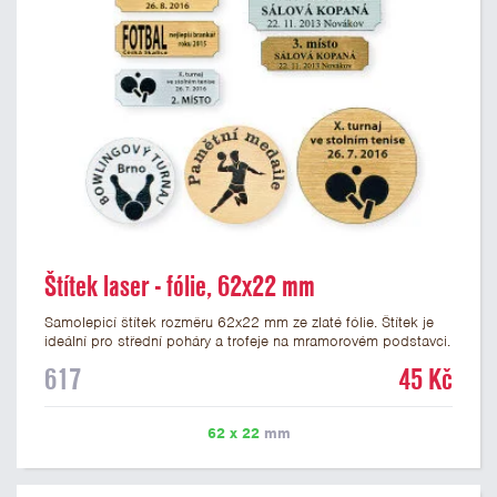
Štítek laser - fólie, 62x22 mm
Samolepicí štítek rozměru 62x22 mm ze zlaté fólie. Štítek je
ideální pro střední poháry a trofeje na mramorovém podstavci.
Na štítek je možné laserem vypálit libovolné logo nebo text. U
617
45 Kč
textu doporučujeme maximálně 3 řádky, aby byla zachována
dobrá čitelnost. Vypálení laserem je v ceně štítku. Vlastní logo
a případné další podklady pro výrobu štítku je možné přiložit v
62 x 22
mm
prvním kroku objednávky.