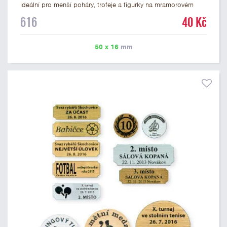
ideální pro menší poháry, trofeje a figurky na mramorovém
podstavci. Na štítek je možné laserem vypálit libovolné logo
616
40 Kč
nebo text. U textu doporučujeme maximálně 3 řádky, aby byla
zachována dobrá čitelnost. Vypálení laserem je v ceně štítku.
Vlastní logo a případné další podklady pro výrobu štítku je
50 x 16
mm
možné přiložit v prvním kroku objednávky.