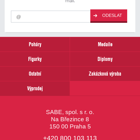
mail.
Pro
ODESLAT
odběr
našich
novinek
zadejte
prosím
Poháry
Medaile
Váš
email
Figurky
Diplomy
Ostatní
Zakázková výroba
Výprodej
SABE, spol. s r. o.
Na Březince 8
150 00 Praha 5
+420 800 103 113