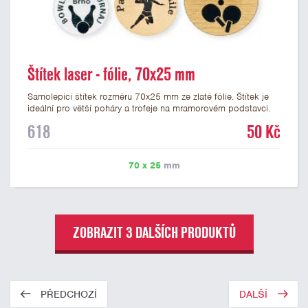
Štítek laser - fólie, 70x25 mm
Samolepicí štítek rozměru 70x25 mm ze zlaté fólie. Štítek je
ideální pro větší poháry a trofeje na mramorovém podstavci.
Na štítek je možné laserem vypálit libovolné logo nebo text. U
618
50 Kč
textu doporučujeme maximálně 3 řádky, aby byla zachována
dobrá čitelnost. Vypálení laserem je v ceně štítku. Vlastní logo
a případné další podklady pro výrobu štítku je možné přiložit v
70 x 25
mm
prvním kroku objednávky.
ZOBRAZIT 3 DALŠÍCH PRODUKTŮ
PŘEDCHOZÍ
DALŠÍ