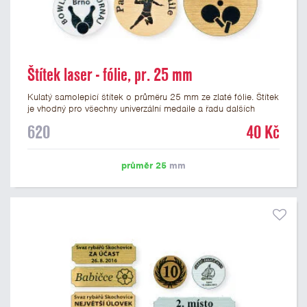
Štítek laser - fólie, pr. 25 mm
Kulatý samolepicí štítek o průměru 25 mm ze zlaté fólie. Štítek
je vhodný pro všechny univerzální medaile a řadu dalších
trofejí, které mají prostor pro emblém o průměru 25 mm. Na
620
40 Kč
štítek je možné laserem vypálit logo nebo text dle vašeho
přání. Vypálení laserem je v ceně štítku. Podklady pro výrobu
štítku je možné přiložit v prvním kroku objednávky.
průměr 25
mm