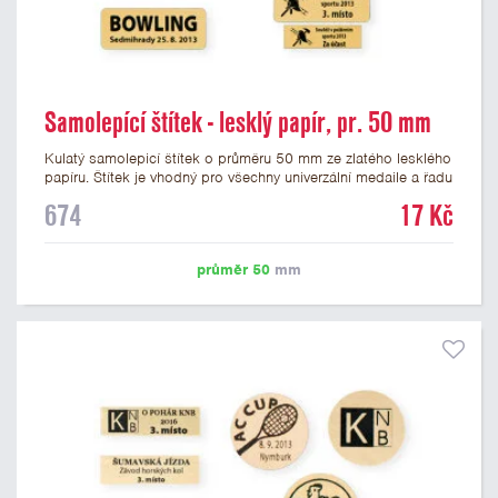
Samolepící štítek - lesklý papír, pr. 50 mm
Kulatý samolepicí štítek o průměru 50 mm ze zlatého lesklého
papíru. Štítek je vhodný pro všechny univerzální medaile a řadu
dalších trofejí, které mají prostor pro emblém o průměru 50
674
17 Kč
mm. Na štítek je možné vytisknout logo nebo text dle vašeho
přání. Cena štítku je včetně potisku. Podklady pro výrobu
štítku je možné přiložit v prvním kroku objednávky.
průměr 50
mm