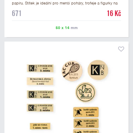
papíru. Štítek je ideální pro menší poháry, trofeje a figurky na
mramorovém podstavci. Na štítek je možné vytisknout
671
16 Kč
libovolné logo nebo text. U textu doporučujeme maximálně 3
řádky, aby byla zachována dobrá čitelnost. Vlastní logo a
případné další podklady pro výrobu štítku je možné přiložit v
50 x 14
mm
prvním kroku objednávky.