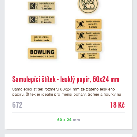
Samolepící štítek - lesklý papír, 60x24 mm
Samolepicí štítek rozměru 60x24 mm ze zlatého lesklého
papíru. Štítek je ideální pro menší poháry, trofeje a figurky na
mramorovém podstavci. Na štítek je možné vytisknout
672
18 Kč
libovolné logo nebo text. Potisk štítku je zahrnut v ceně. U
textu doporučujeme maximálně 3 řádky, aby byla zachována
dobrá čitelnost. Vlastní logo a případné další podklady pro
60 x 24
mm
výrobu štítku je možné přiložit v prvním kroku objednávky.