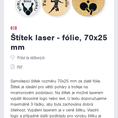
618
Štítek laser - fólie, 70x25
mm
Přidat do oblíbených
PDF
Samolepicí štítek rozměru 70x25 mm ze zlaté fólie.
Štítek je ideální pro větší poháry a trofeje na
mramorovém podstavci. Na štítek je možné laserem
vypálit libovolné logo nebo text. U textu doporučujeme
maximálně 3 řádky, aby byla zachována dobrá
čitelnost. Vypálení laserem je v ceně štítku. Vlastní
logo a případné další podklady pro výrobu štítku je