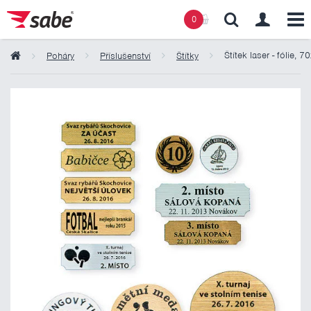
0
Štítek laser - fólie,
Poháry
Příslušenství
Štítky
Obsah košíku
Košík zeje prázdnotou