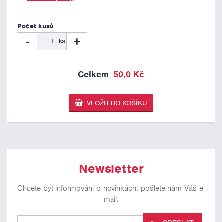
-
+
ks
50,0 Kč
Newsletter
Chcete být informováni o novinkách, pošlete nám Váš e-
mail.
Pro