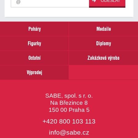
ODESLAT
odběr
našich
novinek
zadejte
prosím
Poháry
Medaile
Váš
email
Figurky
Diplomy
Ostatní
Zakázková výroba
Výprodej
SABE, spol. s r. o.
Na Březince 8
150 00 Praha 5
+420 800 103 113
info@sabe.cz