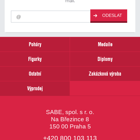
mail.
Pro
ODESLAT
odběr
našich
novinek
zadejte
prosím
Poháry
Medaile
Váš
email
Figurky
Diplomy
Ostatní
Zakázková výroba
Výprodej
SABE, spol. s r. o.
Na Březince 8
150 00 Praha 5
+420 800 103 113