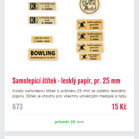
Samolepící štítek - lesklý papír, pr. 25 mm
Kulatý samolepicí štítek o průměru 25 mm ze zlatého lesklého
papíru. Štítek je vhodný pro všechny univerzální medaile a řadu
dalších trofejí, které mají prostor pro emblém o průměru 25
673
15 Kč
mm. Na štítek je možné vytisknout logo nebo text dle vašeho
přání. Potisk štítku je zahrnut v ceně. Podklady pro výrobu
štítku je možné přiložit v prvním kroku objednávky.
průměr 25
mm