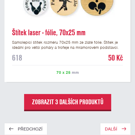
Štítek laser - fólie, 70x25 mm
Samolepicí štítek rozměru 70x25 mm ze zlaté fólie. Štítek je
ideální pro větší poháry a trofeje na mramorovém podstavci.
Na štítek je možné laserem vypálit libovolné logo nebo text. U
618
50 Kč
textu doporučujeme maximálně 3 řádky, aby byla zachována
dobrá čitelnost. Vypálení laserem je v ceně štítku. Vlastní logo
a případné další podklady pro výrobu štítku je možné přiložit v
70 x 25
mm
prvním kroku objednávky.
ZOBRAZIT 3 DALŠÍCH PRODUKTŮ
PŘEDCHOZÍ
DALŠÍ