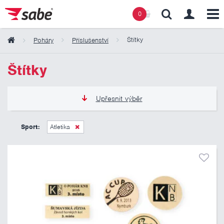
0
Štítky
Poháry
Příslušenství
Obsah košíku
Štítky
Košík zeje prázdnotou
Upřesnit výběr
15 Kč
70 Kč
Sport:
Atletika
Pouze skladem