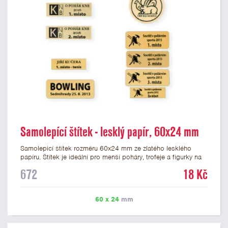
Samolepící štítek - lesklý papír, 60x24 mm
Samolepicí štítek rozměru 60x24 mm ze zlatého lesklého
papíru. Štítek je ideální pro menší poháry, trofeje a figurky na
mramorovém podstavci. Na štítek je možné vytisknout
672
18 Kč
libovolné logo nebo text. Potisk štítku je zahrnut v ceně. U
textu doporučujeme maximálně 3 řádky, aby byla zachována
dobrá čitelnost. Vlastní logo a případné další podklady pro
60 x 24
mm
výrobu štítku je možné přiložit v prvním kroku objednávky.