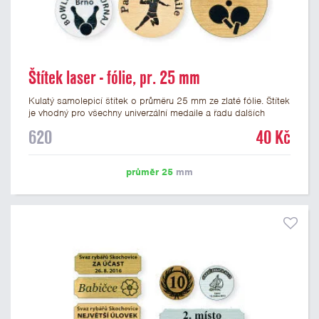
Štítek laser - fólie, pr. 25 mm
Kulatý samolepicí štítek o průměru 25 mm ze zlaté fólie. Štítek
je vhodný pro všechny univerzální medaile a řadu dalších
trofejí, které mají prostor pro emblém o průměru 25 mm. Na
620
40 Kč
štítek je možné laserem vypálit logo nebo text dle vašeho
přání. Vypálení laserem je v ceně štítku. Podklady pro výrobu
štítku je možné přiložit v prvním kroku objednávky.
průměr 25
mm