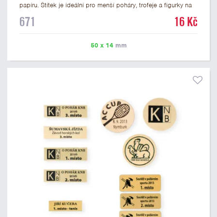
papíru. Štítek je ideální pro menší poháry, trofeje a figurky na
mramorovém podstavci. Na štítek je možné vytisknout
671
16 Kč
libovolné logo nebo text. U textu doporučujeme maximálně 3
řádky, aby byla zachována dobrá čitelnost. Vlastní logo a
případné další podklady pro výrobu štítku je možné přiložit v
50 x 14
mm
prvním kroku objednávky.