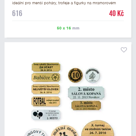
ideální pro menší poháry, trofeje a figurky na mramorovém
podstavci. Na štítek je možné laserem vypálit libovolné logo
616
40 Kč
nebo text. U textu doporučujeme maximálně 3 řádky, aby byla
zachována dobrá čitelnost. Vypálení laserem je v ceně štítku.
Vlastní logo a případné další podklady pro výrobu štítku je
50 x 16
mm
možné přiložit v prvním kroku objednávky.