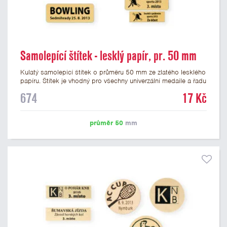
Samolepící štítek - lesklý papír, pr. 50 mm
Kulatý samolepicí štítek o průměru 50 mm ze zlatého lesklého
papíru. Štítek je vhodný pro všechny univerzální medaile a řadu
dalších trofejí, které mají prostor pro emblém o průměru 50
674
17 Kč
mm. Na štítek je možné vytisknout logo nebo text dle vašeho
přání. Cena štítku je včetně potisku. Podklady pro výrobu
štítku je možné přiložit v prvním kroku objednávky.
průměr 50
mm