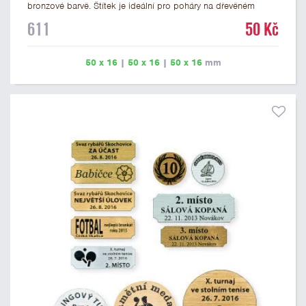
bronzové barvě. Štítek je ideální pro poháry na dřevěném
podstavci a dřevěné plakety. Na štítek je možné vyrýt logo
611
50 Kč
nebo text. U textu doporučujeme maximálně 3 řádky, aby byla
zachována dobrá čitelnost. Rytí je zahrnuto v ceně štítku.
Vlastní logo a případné další podklady pro výrobu štítku je
50 x 16
|
50 x 16
|
50 x 16
mm
možné přiložit v prvním kroku objednávky.