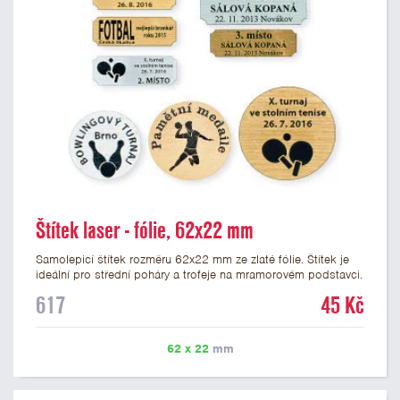
Štítek laser - fólie, 62x22 mm
Samolepicí štítek rozměru 62x22 mm ze zlaté fólie. Štítek je
ideální pro střední poháry a trofeje na mramorovém podstavci.
Na štítek je možné laserem vypálit libovolné logo nebo text. U
617
45 Kč
textu doporučujeme maximálně 3 řádky, aby byla zachována
dobrá čitelnost. Vypálení laserem je v ceně štítku. Vlastní logo
a případné další podklady pro výrobu štítku je možné přiložit v
62 x 22
mm
prvním kroku objednávky.