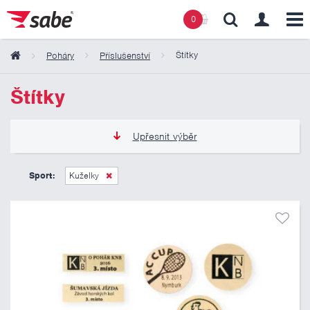
0
Štítky
Poháry
Příslušenství
Obsah košíku
Štítky
Košík zeje prázdnotou
Upřesnit výběr
15 Kč
70 Kč
Sport:
Kuželky
Pouze skladem