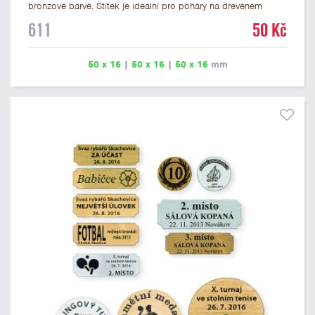
bronzové barvě. Štítek je ideální pro poháry na dřevěném
podstavci a dřevěné plakety. Na štítek je možné vyrýt logo
611
50 Kč
nebo text. U textu doporučujeme maximálně 3 řádky, aby byla
zachována dobrá čitelnost. Rytí je zahrnuto v ceně štítku.
Vlastní logo a případné další podklady pro výrobu štítku je
50 x 16
|
50 x 16
|
50 x 16
mm
možné přiložit v prvním kroku objednávky.