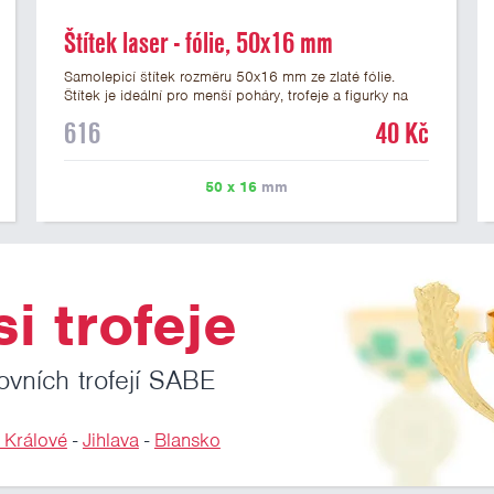
Štítek laser - fólie, 50x16 mm
Samolepicí štítek rozměru 50x16 mm ze zlaté fólie.
Štítek je ideální pro menší poháry, trofeje a figurky na
mramorovém podstavci. Na štítek je možné laserem
616
40 Kč
vypálit libovolné logo nebo text. U textu doporučujeme
maximálně 3 řádky, aby byla zachována dobrá čitelnost.
Vypálení laserem je v ceně štítku. Vlastní logo a
50 x 16
mm
případné další podklady pro výrobu štítku je možné
přiložit v prvním kroku objednávky.
i trofeje
ovních trofejí SABE
 Králové
-
Jihlava
-
Blansko