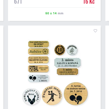
671
16 Kč
možné vytisknout libovolné logo nebo text. U textu
doporučujeme maximálně 3 řádky, aby byla zachována
dobrá čitelnost. Vlastní logo a případné další podklady
50 x 14
mm
pro výrobu štítku je možné přiložit v prvním kroku
objednávky.