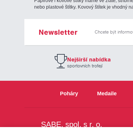
Papírové i kovové štítky máme ve zlaté, stříbrn
nebo plastové štítky. Kovový štítek je vhodný
Newsletter
Chcete být informo
Nejširší nabídka
sportovních trofejí
Poháry
Medaile
SABE, spol. s r. o.