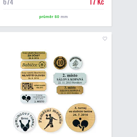
674
17 Kč
emblém o průměru 50 mm. Na štítek je možné
vytisknout logo nebo text dle vašeho přání. Cena štítku
je včetně potisku. Podklady pro výrobu štítku je možné
průměr 50
mm
přiložit v prvním kroku objednávky.