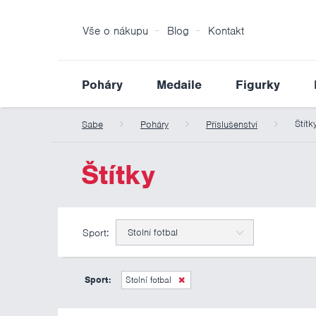
Vše o nákupu
Blog
Kontakt
Poháry
Medaile
Figurky
Štítk
Sabe
Poháry
Příslušenství
Štítky
Sport:
Stolní fotbal
Sport:
Stolní fotbal