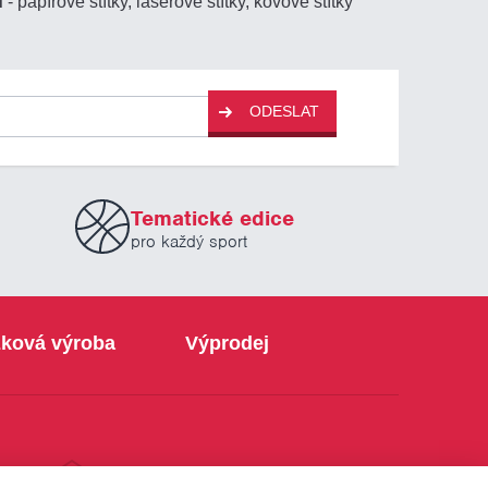
ů
- papírové štítky, laserové štítky, kovové štítky
ODESLAT
Tematické edice
pro každý sport
ková výroba
Výprodej