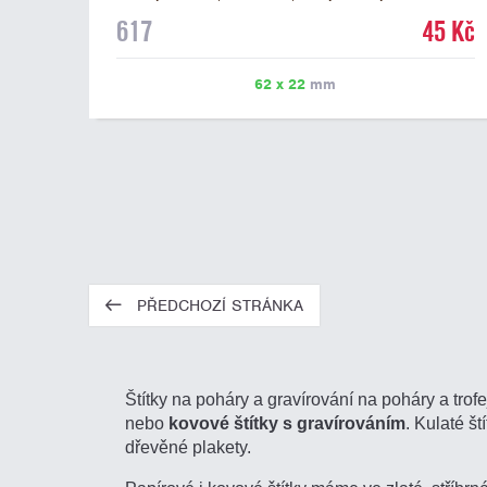
mramorovém podstavci. Na štítek je možné laserem
617
45 Kč
vypálit libovolné logo nebo text. U textu doporučujeme
maximálně 3 řádky, aby byla zachována dobrá čitelnost.
Vypálení laserem je v ceně štítku. Vlastní logo a
62 x 22
mm
případné další podklady pro výrobu štítku je možné
přiložit v prvním kroku objednávky.
PŘEDCHOZÍ STRÁNKA
Štítky na poháry a gravírování na poháry a trofe
nebo
kovové štítky s gravírováním
. Kulaté š
dřevěné plakety.