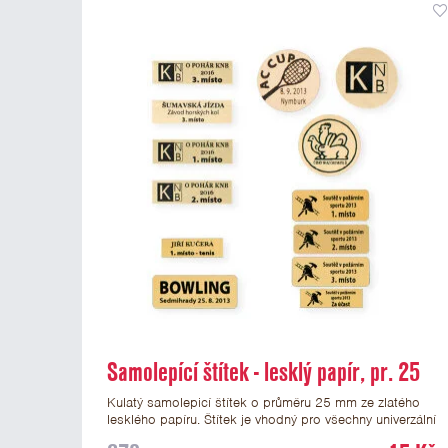
Samolepící štítek - lesklý papír, pr. 25
mm
Kulatý samolepicí štítek o průměru 25 mm ze zlatého
lesklého papíru. Štítek je vhodný pro všechny univerzální
medaile a řadu dalších trofejí, které mají prostor pro