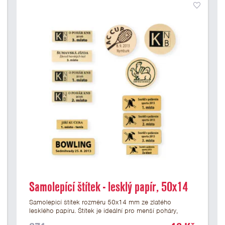
Samolepící štítek - lesklý papír, 50x14
mm
Samolepicí štítek rozměru 50x14 mm ze zlatého
lesklého papíru. Štítek je ideální pro menší poháry,
trofeje a figurky na mramorovém podstavci. Na štítek je