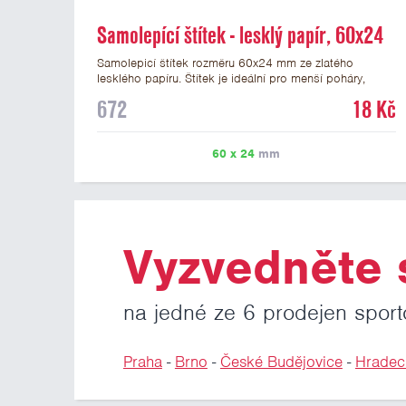
Samolepící štítek - lesklý papír, 60x24
mm
Samolepicí štítek rozměru 60x24 mm ze zlatého
lesklého papíru. Štítek je ideální pro menší poháry,
trofeje a figurky na mramorovém podstavci. Na štítek je
672
18 Kč
možné vytisknout libovolné logo nebo text. Potisk štítku
je zahrnut v ceně. U textu doporučujeme maximálně 3
řádky, aby byla zachována dobrá čitelnost. Vlastní logo
60 x 24
mm
a případné další podklady pro výrobu štítku je možné
přiložit v prvním kroku objednávky.
Vyzvedněte s
na jedné ze 6 prodejen sport
Praha
-
Brno
-
České Budějovice
-
Hradec