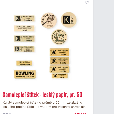
Samolepící štítek - lesklý papír, pr. 50
mm
Kulatý samolepicí štítek o průměru 50 mm ze zlatého
lesklého papíru. Štítek je vhodný pro všechny univerzální
medaile a řadu dalších trofejí, které mají prostor pro