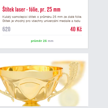
Štítek laser - fólie, pr. 25 mm
Kulatý samolepicí štítek o průměru 25 mm ze zlaté fólie.
Štítek je vhodný pro všechny univerzální medaile a řadu
dalších trofejí, které mají prostor pro emblém o průměru
620
40 Kč
25 mm. Na štítek je možné laserem vypálit logo nebo
text dle vašeho přání. Vypálení laserem je v ceně štítku.
Podklady pro výrobu štítku je možné přiložit v prvním
průměr 25
mm
kroku objednávky.