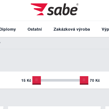
Diplomy
Ostatní
Zakázková výroba
Výp
y
15 Kč
70 Kč