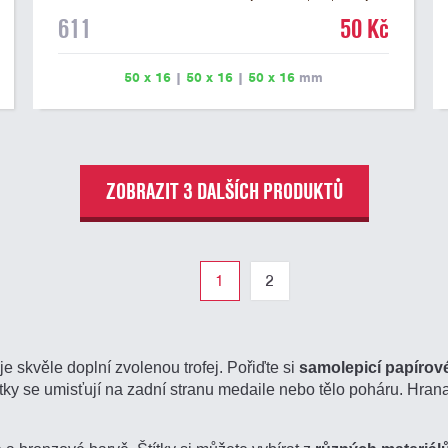
na dřevěném podstavci a dřevěné plakety. Na štítek je
611
50 Kč
možné vyrýt logo nebo text. U textu doporučujeme
maximálně 3 řádky, aby byla zachována dobrá čitelnost.
Rytí je zahrnuto v ceně štítku. Vlastní logo a případné
50 x 16
|
50 x 16
|
50 x 16
mm
další podklady pro výrobu štítku je možné přiložit v
prvním kroku objednávky.
ZOBRAZIT 3 DALŠÍCH PRODUKTŮ
1
2
je skvěle doplní zvolenou trofej. Pořiďte si
samolepicí papírové
títky se umisťují na zadní stranu medaile nebo tělo poháru. Hran