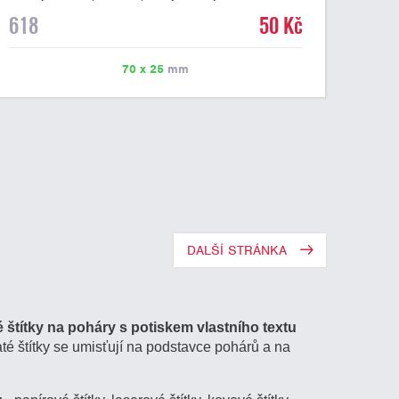
mramorovém podstavci. Na štítek je možné laserem
618
50 Kč
vypálit libovolné logo nebo text. U textu doporučujeme
maximálně 3 řádky, aby byla zachována dobrá čitelnost.
Vypálení laserem je v ceně štítku. Vlastní logo a
70 x 25
mm
případné další podklady pro výrobu štítku je možné
přiložit v prvním kroku objednávky.
DALŠÍ STRÁNKA
 štítky na poháry s potiskem vlastního textu
até štítky se umisťují na podstavce pohárů a na