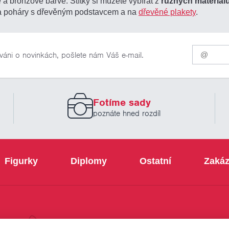
é a bronzové barvě. Štítky si můžete vybírat z
různých materiál
 na poháry s dřevěným podstavcem a na
dřevěné plakety
.
Pro
váni o novinkách, pošlete nám Váš e-mail.
odběr
našich
novinek
zadejte
prosím
Fotíme sady
Váš
email
poznáte hned rozdíl
Figurky
Diplomy
Ostatní
Zakáz