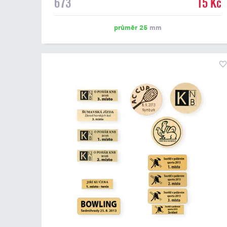
673
15 Kč
emblém o průměru 25 mm. Na štítek je možné
vytisknout logo nebo text dle vašeho přání. Potisk štítku
je zahrnut v ceně. Podklady pro výrobu štítku je možné
průměr 25
mm
přiložit v prvním kroku objednávky.