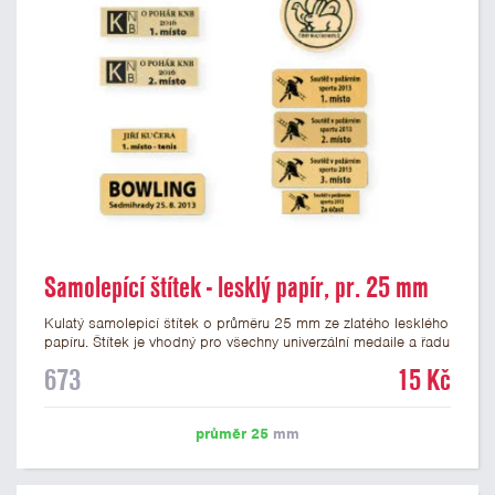
Samolepící štítek - lesklý papír, pr. 25 mm
Kulatý samolepicí štítek o průměru 25 mm ze zlatého lesklého
papíru. Štítek je vhodný pro všechny univerzální medaile a řadu
dalších trofejí, které mají prostor pro emblém o průměru 25
673
15 Kč
mm. Na štítek je možné vytisknout logo nebo text dle vašeho
přání. Potisk štítku je zahrnut v ceně. Podklady pro výrobu
štítku je možné přiložit v prvním kroku objednávky.
průměr 25
mm