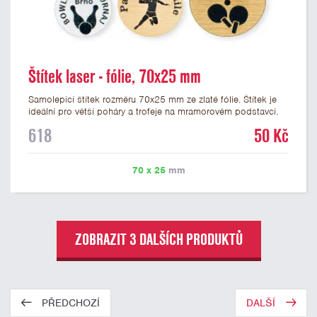
Štítek laser - fólie, 70x25 mm
Samolepicí štítek rozměru 70x25 mm ze zlaté fólie. Štítek je
ideální pro větší poháry a trofeje na mramorovém podstavci.
Na štítek je možné laserem vypálit libovolné logo nebo text. U
618
50 Kč
textu doporučujeme maximálně 3 řádky, aby byla zachována
dobrá čitelnost. Vypálení laserem je v ceně štítku. Vlastní logo
a případné další podklady pro výrobu štítku je možné přiložit v
70 x 25
mm
prvním kroku objednávky.
ZOBRAZIT 3 DALŠÍCH PRODUKTŮ
PŘEDCHOZÍ
DALŠÍ