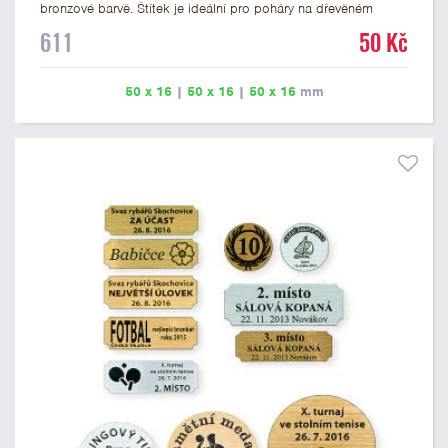
bronzové barvě. Štítek je ideální pro poháry na dřevěném
podstavci a dřevěné plakety. Na štítek je možné vyrýt logo
611
50 Kč
nebo text. U textu doporučujeme maximálně 3 řádky, aby byla
zachována dobrá čitelnost. Rytí je zahrnuto v ceně štítku.
Vlastní logo a případné další podklady pro výrobu štítku je
50 x 16
|
50 x 16
|
50 x 16
mm
možné přiložit v prvním kroku objednávky.