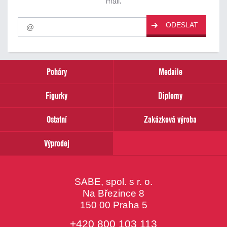
mail.
Pro
ODESLAT
odběr
našich
novinek
zadejte
prosím
Poháry
Medaile
Váš
email
Figurky
Diplomy
Ostatní
Zakázková výroba
Výprodej
SABE, spol. s r. o.
Na Březince 8
150 00 Praha 5
+420 800 103 113