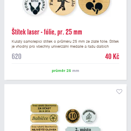
Štítek laser - fólie, pr. 25 mm
Kulatý samolepicí štítek o průměru 25 mm ze zlaté fólie. Štítek
je vhodný pro všechny univerzální medaile a řadu dalších
trofejí, které mají prostor pro emblém o průměru 25 mm. Na
620
40 Kč
štítek je možné laserem vypálit logo nebo text dle vašeho
přání. Vypálení laserem je v ceně štítku. Podklady pro výrobu
štítku je možné přiložit v prvním kroku objednávky.
průměr 25
mm