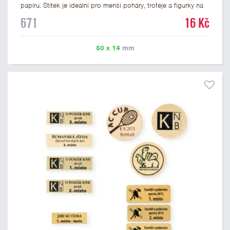
papíru. Štítek je ideální pro menší poháry, trofeje a figurky na
mramorovém podstavci. Na štítek je možné vytisknout
671
16 Kč
libovolné logo nebo text. U textu doporučujeme maximálně 3
řádky, aby byla zachována dobrá čitelnost. Vlastní logo a
případné další podklady pro výrobu štítku je možné přiložit v
50 x 14
mm
prvním kroku objednávky.