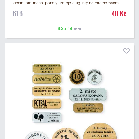
ideální pro menší poháry, trofeje a figurky na mramorovém
podstavci. Na štítek je možné laserem vypálit libovolné logo
616
40 Kč
nebo text. U textu doporučujeme maximálně 3 řádky, aby byla
zachována dobrá čitelnost. Vypálení laserem je v ceně štítku.
Vlastní logo a případné další podklady pro výrobu štítku je
50 x 16
mm
možné přiložit v prvním kroku objednávky.