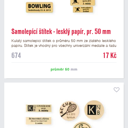
Samolepící štítek - lesklý papír, pr. 50 mm
Kulatý samolepicí štítek o průměru 50 mm ze zlatého lesklého
papíru. Štítek je vhodný pro všechny univerzální medaile a řadu
dalších trofejí, které mají prostor pro emblém o průměru 50
674
17 Kč
mm. Na štítek je možné vytisknout logo nebo text dle vašeho
přání. Cena štítku je včetně potisku. Podklady pro výrobu
štítku je možné přiložit v prvním kroku objednávky.
průměr 50
mm