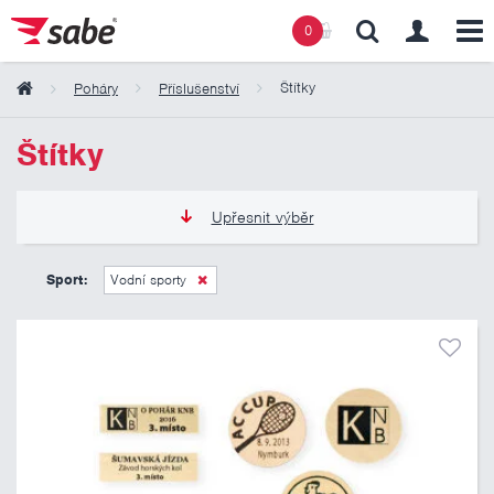
0
Štítky
Poháry
Příslušenství
Obsah košíku
Štítky
Košík zeje prázdnotou
Upřesnit výběr
15 Kč
70 Kč
Sport:
Vodní sporty
Pouze skladem