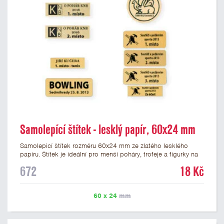
Samolepící štítek - lesklý papír, 60x24 mm
Samolepicí štítek rozměru 60x24 mm ze zlatého lesklého
papíru. Štítek je ideální pro menší poháry, trofeje a figurky na
mramorovém podstavci. Na štítek je možné vytisknout
672
18 Kč
libovolné logo nebo text. Potisk štítku je zahrnut v ceně. U
textu doporučujeme maximálně 3 řádky, aby byla zachována
dobrá čitelnost. Vlastní logo a případné další podklady pro
60 x 24
mm
výrobu štítku je možné přiložit v prvním kroku objednávky.