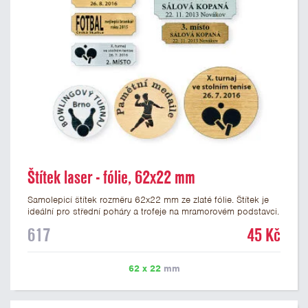
Štítek laser - fólie, 62x22 mm
Samolepicí štítek rozměru 62x22 mm ze zlaté fólie. Štítek je
ideální pro střední poháry a trofeje na mramorovém podstavci.
Na štítek je možné laserem vypálit libovolné logo nebo text. U
617
45 Kč
textu doporučujeme maximálně 3 řádky, aby byla zachována
dobrá čitelnost. Vypálení laserem je v ceně štítku. Vlastní logo
a případné další podklady pro výrobu štítku je možné přiložit v
62 x 22
mm
prvním kroku objednávky.