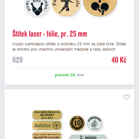
Štítek laser - fólie, pr. 25 mm
Kulatý samolepicí štítek o průměru 25 mm ze zlaté fólie. Štítek
je vhodný pro všechny univerzální medaile a řadu dalších
trofejí, které mají prostor pro emblém o průměru 25 mm. Na
620
40 Kč
štítek je možné laserem vypálit logo nebo text dle vašeho
přání. Vypálení laserem je v ceně štítku. Podklady pro výrobu
štítku je možné přiložit v prvním kroku objednávky.
průměr 25
mm