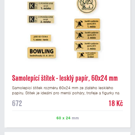
Samolepící štítek - lesklý papír, 60x24 mm
Samolepicí štítek rozměru 60x24 mm ze zlatého lesklého
papíru. Štítek je ideální pro menší poháry, trofeje a figurky na
mramorovém podstavci. Na štítek je možné vytisknout
672
18 Kč
libovolné logo nebo text. Potisk štítku je zahrnut v ceně. U
textu doporučujeme maximálně 3 řádky, aby byla zachována
dobrá čitelnost. Vlastní logo a případné další podklady pro
60 x 24
mm
výrobu štítku je možné přiložit v prvním kroku objednávky.