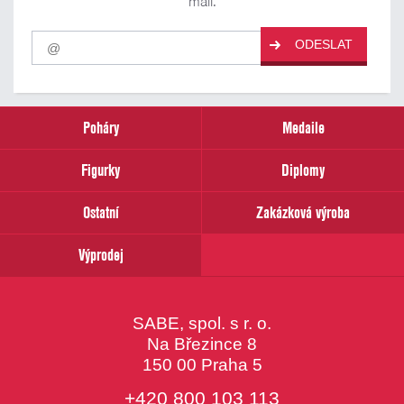
mail.
Pro
ODESLAT
odběr
našich
novinek
zadejte
prosím
Poháry
Medaile
Váš
email
Figurky
Diplomy
Ostatní
Zakázková výroba
Výprodej
SABE, spol. s r. o.
Na Březince 8
150 00 Praha 5
+420 800 103 113