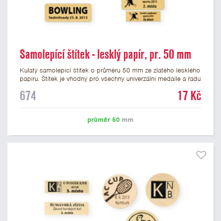
Samolepící štítek - lesklý papír, pr. 50 mm
Kulatý samolepicí štítek o průměru 50 mm ze zlatého lesklého
papíru. Štítek je vhodný pro všechny univerzální medaile a řadu
dalších trofejí, které mají prostor pro emblém o průměru 50
674
17 Kč
mm. Na štítek je možné vytisknout logo nebo text dle vašeho
přání. Cena štítku je včetně potisku. Podklady pro výrobu
štítku je možné přiložit v prvním kroku objednávky.
průměr 50
mm