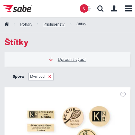
0
Štítky
Poháry
Příslušenství
Obsah košíku
Štítky
Košík zeje prázdnotou
Upřesnit výběr
15 Kč
70 Kč
Sport:
Myslivost
Pouze skladem