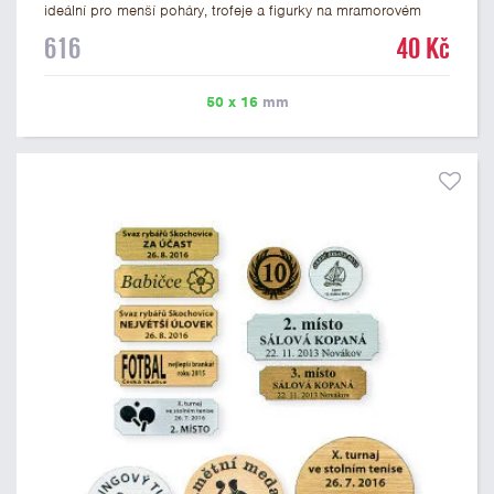
ideální pro menší poháry, trofeje a figurky na mramorovém
podstavci. Na štítek je možné laserem vypálit libovolné logo
616
40 Kč
nebo text. U textu doporučujeme maximálně 3 řádky, aby byla
zachována dobrá čitelnost. Vypálení laserem je v ceně štítku.
Vlastní logo a případné další podklady pro výrobu štítku je
50 x 16
mm
možné přiložit v prvním kroku objednávky.