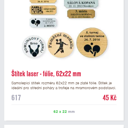
Štítek laser - fólie, 62x22 mm
Samolepicí štítek rozměru 62x22 mm ze zlaté fólie. Štítek je
ideální pro střední poháry a trofeje na mramorovém podstavci.
Na štítek je možné laserem vypálit libovolné logo nebo text. U
617
45 Kč
textu doporučujeme maximálně 3 řádky, aby byla zachována
dobrá čitelnost. Vypálení laserem je v ceně štítku. Vlastní logo
a případné další podklady pro výrobu štítku je možné přiložit v
62 x 22
mm
prvním kroku objednávky.