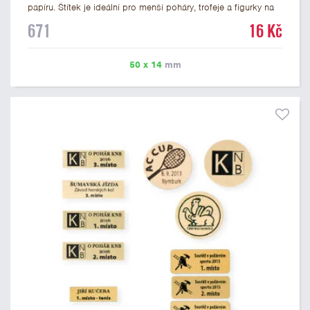
papíru. Štítek je ideální pro menší poháry, trofeje a figurky na
mramorovém podstavci. Na štítek je možné vytisknout
671
16 Kč
libovolné logo nebo text. U textu doporučujeme maximálně 3
řádky, aby byla zachována dobrá čitelnost. Vlastní logo a
případné další podklady pro výrobu štítku je možné přiložit v
50 x 14
mm
prvním kroku objednávky.