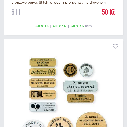
bronzové barvě. Štítek je ideální pro poháry na dřevěném
podstavci a dřevěné plakety. Na štítek je možné vyrýt logo
611
50 Kč
nebo text. U textu doporučujeme maximálně 3 řádky, aby byla
zachována dobrá čitelnost. Rytí je zahrnuto v ceně štítku.
Vlastní logo a případné další podklady pro výrobu štítku je
50 x 16
|
50 x 16
|
50 x 16
mm
možné přiložit v prvním kroku objednávky.