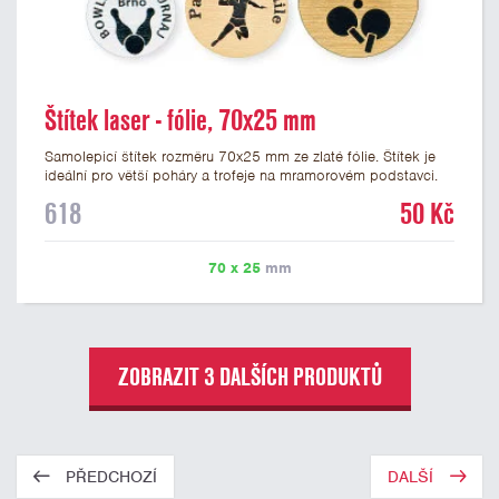
Štítek laser - fólie, 70x25 mm
Samolepicí štítek rozměru 70x25 mm ze zlaté fólie. Štítek je
ideální pro větší poháry a trofeje na mramorovém podstavci.
Na štítek je možné laserem vypálit libovolné logo nebo text. U
618
50 Kč
textu doporučujeme maximálně 3 řádky, aby byla zachována
dobrá čitelnost. Vypálení laserem je v ceně štítku. Vlastní logo
a případné další podklady pro výrobu štítku je možné přiložit v
70 x 25
mm
prvním kroku objednávky.
ZOBRAZIT 3 DALŠÍCH PRODUKTŮ
PŘEDCHOZÍ
DALŠÍ