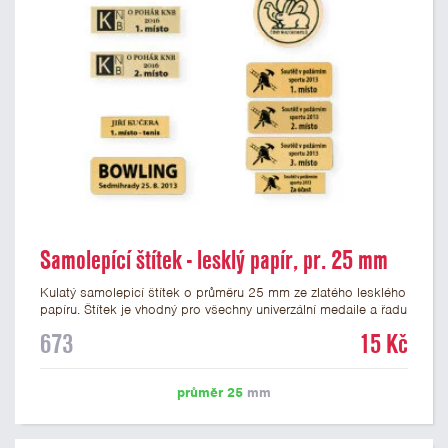
Samolepící štítek - lesklý papír, pr. 25 mm
Kulatý samolepicí štítek o průměru 25 mm ze zlatého lesklého
papíru. Štítek je vhodný pro všechny univerzální medaile a řadu
dalších trofejí, které mají prostor pro emblém o průměru 25
673
15 Kč
mm. Na štítek je možné vytisknout logo nebo text dle vašeho
přání. Potisk štítku je zahrnut v ceně. Podklady pro výrobu
štítku je možné přiložit v prvním kroku objednávky.
průměr 25
mm