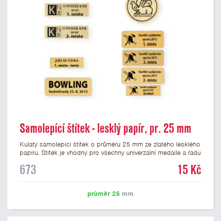
Samolepící štítek - lesklý papír, pr. 25 mm
Kulatý samolepicí štítek o průměru 25 mm ze zlatého lesklého
papíru. Štítek je vhodný pro všechny univerzální medaile a řadu
dalších trofejí, které mají prostor pro emblém o průměru 25
673
15 Kč
mm. Na štítek je možné vytisknout logo nebo text dle vašeho
přání. Potisk štítku je zahrnut v ceně. Podklady pro výrobu
štítku je možné přiložit v prvním kroku objednávky.
průměr 25
mm