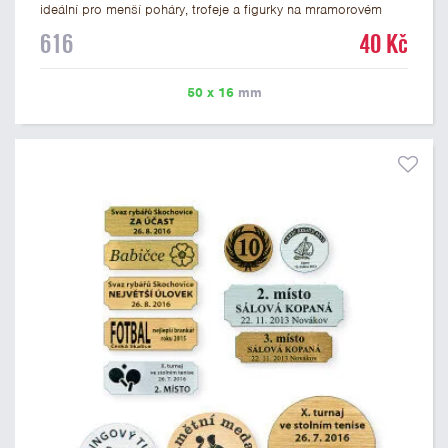
ideální pro menší poháry, trofeje a figurky na mramorovém
podstavci. Na štítek je možné laserem vypálit libovolné logo
616
40 Kč
nebo text. U textu doporučujeme maximálně 3 řádky, aby byla
zachována dobrá čitelnost. Vypálení laserem je v ceně štítku.
Vlastní logo a případné další podklady pro výrobu štítku je
50 x 16
mm
možné přiložit v prvním kroku objednávky.