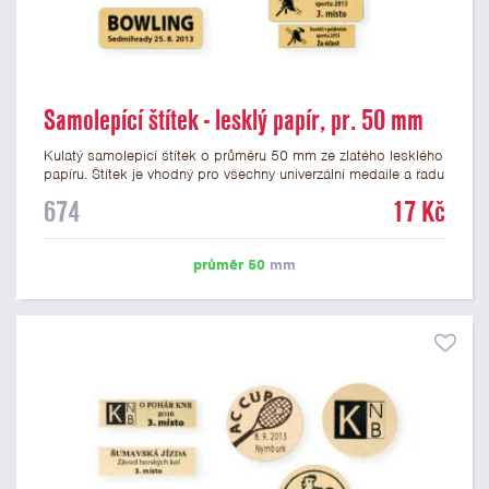
Samolepící štítek - lesklý papír, pr. 50 mm
Kulatý samolepicí štítek o průměru 50 mm ze zlatého lesklého
papíru. Štítek je vhodný pro všechny univerzální medaile a řadu
dalších trofejí, které mají prostor pro emblém o průměru 50
674
17 Kč
mm. Na štítek je možné vytisknout logo nebo text dle vašeho
přání. Cena štítku je včetně potisku. Podklady pro výrobu
štítku je možné přiložit v prvním kroku objednávky.
průměr 50
mm