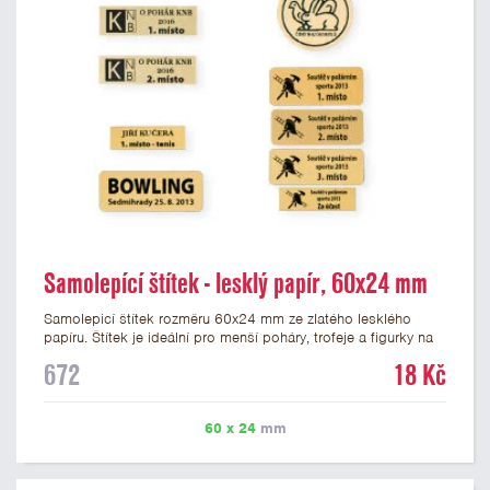
Samolepící štítek - lesklý papír, 60x24 mm
Samolepicí štítek rozměru 60x24 mm ze zlatého lesklého
papíru. Štítek je ideální pro menší poháry, trofeje a figurky na
mramorovém podstavci. Na štítek je možné vytisknout
672
18 Kč
libovolné logo nebo text. Potisk štítku je zahrnut v ceně. U
textu doporučujeme maximálně 3 řádky, aby byla zachována
dobrá čitelnost. Vlastní logo a případné další podklady pro
60 x 24
mm
výrobu štítku je možné přiložit v prvním kroku objednávky.