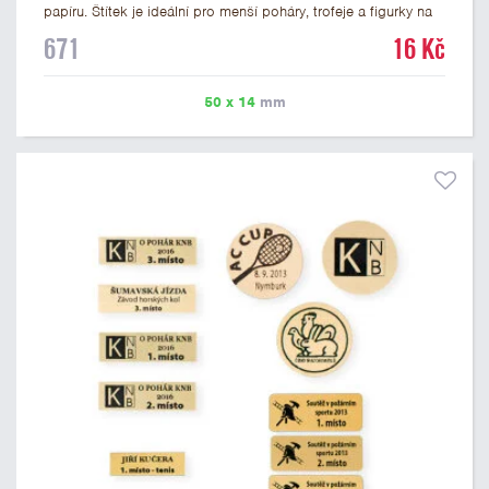
papíru. Štítek je ideální pro menší poháry, trofeje a figurky na
mramorovém podstavci. Na štítek je možné vytisknout
671
16 Kč
libovolné logo nebo text. U textu doporučujeme maximálně 3
řádky, aby byla zachována dobrá čitelnost. Vlastní logo a
případné další podklady pro výrobu štítku je možné přiložit v
50 x 14
mm
prvním kroku objednávky.