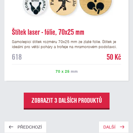
Štítek laser - fólie, 70x25 mm
Samolepicí štítek rozměru 70x25 mm ze zlaté fólie. Štítek je
ideální pro větší poháry a trofeje na mramorovém podstavci.
Na štítek je možné laserem vypálit libovolné logo nebo text. U
618
50 Kč
textu doporučujeme maximálně 3 řádky, aby byla zachována
dobrá čitelnost. Vypálení laserem je v ceně štítku. Vlastní logo
a případné další podklady pro výrobu štítku je možné přiložit v
70 x 25
mm
prvním kroku objednávky.
ZOBRAZIT 3 DALŠÍCH PRODUKTŮ
PŘEDCHOZÍ
DALŠÍ