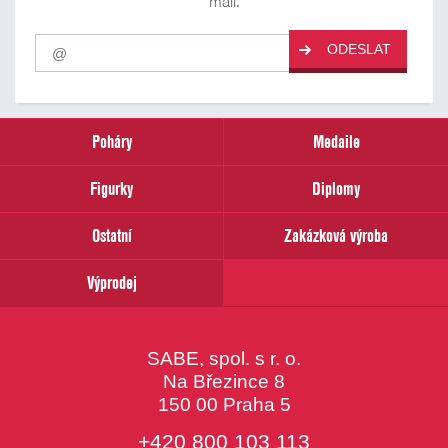
mail.
Pro
ODESLAT
odběr
našich
novinek
zadejte
prosím
Poháry
Medaile
Váš
email
Figurky
Diplomy
Ostatní
Zakázková výroba
Výprodej
SABE, spol. s r. o.
Na Březince 8
150 00 Praha 5
+420 800 103 113