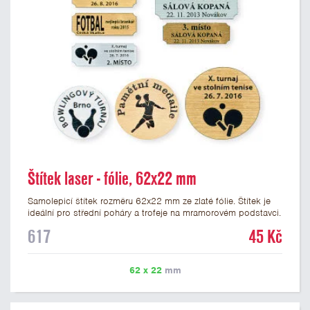
Štítek laser - fólie, 62x22 mm
Samolepicí štítek rozměru 62x22 mm ze zlaté fólie. Štítek je
ideální pro střední poháry a trofeje na mramorovém podstavci.
Na štítek je možné laserem vypálit libovolné logo nebo text. U
617
45 Kč
textu doporučujeme maximálně 3 řádky, aby byla zachována
dobrá čitelnost. Vypálení laserem je v ceně štítku. Vlastní logo
a případné další podklady pro výrobu štítku je možné přiložit v
62 x 22
mm
prvním kroku objednávky.