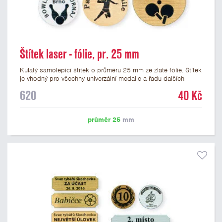
Štítek laser - fólie, pr. 25 mm
Kulatý samolepicí štítek o průměru 25 mm ze zlaté fólie. Štítek
je vhodný pro všechny univerzální medaile a řadu dalších
trofejí, které mají prostor pro emblém o průměru 25 mm. Na
620
40 Kč
štítek je možné laserem vypálit logo nebo text dle vašeho
přání. Vypálení laserem je v ceně štítku. Podklady pro výrobu
štítku je možné přiložit v prvním kroku objednávky.
průměr 25
mm