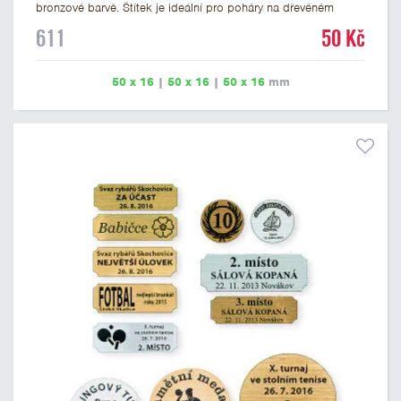
bronzové barvě. Štítek je ideální pro poháry na dřevěném
podstavci a dřevěné plakety. Na štítek je možné vyrýt logo
611
50 Kč
nebo text. U textu doporučujeme maximálně 3 řádky, aby byla
zachována dobrá čitelnost. Rytí je zahrnuto v ceně štítku.
Vlastní logo a případné další podklady pro výrobu štítku je
50 x 16
|
50 x 16
|
50 x 16
mm
možné přiložit v prvním kroku objednávky.