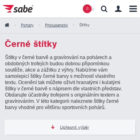
0
Štítky
Poháry
Příslušenství
Obsah košíku
Černé štítky
Štítky v černé barvě a gravírování na pohárech a
Košík zeje prázdnotou
obdobných trofejích budou dobrou připomínkou
soutěže, akce a zážitku z výhry. Nabízíme vám
samolepicí štítky černé barvy s možností vlastního
textu. Ocenění tak můžete oživit hranatými i kulatými
štítky v černé barvě s nápisem dle vlastních představ.
Obdarujte účastníky trofejemi s originálním textem a
gravírováním. V této kategorii naleznete štítky černé
barvy vhodné pro většinu sportovních pohárů.
Upřesnit výběr