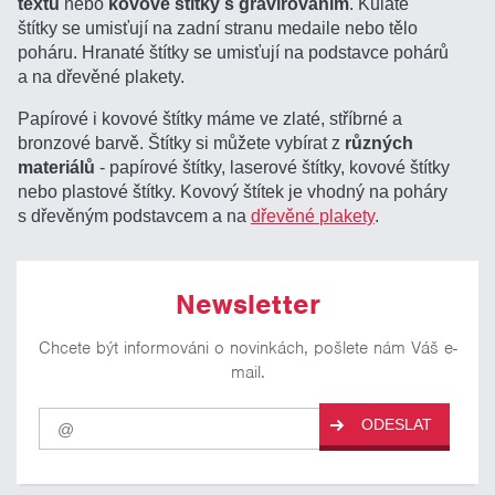
textu
nebo
kovové štítky s gravírováním
. Kulaté
štítky se umisťují na zadní stranu medaile nebo tělo
poháru. Hranaté štítky se umisťují na podstavce pohárů
a na dřevěné plakety.
Papírové i kovové štítky máme ve zlaté, stříbrné a
bronzové barvě. Štítky si můžete vybírat z
různých
materiálů
- papírové štítky, laserové štítky, kovové štítky
nebo plastové štítky. Kovový štítek je vhodný na poháry
s dřevěným podstavcem a na
dřevěné plakety
.
Newsletter
Chcete být informováni o novinkách, pošlete nám Váš e-
mail.
Pro
ODESLAT
odběr
našich
novinek