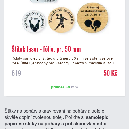
Štítek laser - fólie, pr. 50 mm
Kulatý samolepicí štítek o průměru 50 mm ze zlaté laserové
fólie. Štítek je vhodný pro všechny univerzální medaile a řadu
dalších trofejí, které mají prostor pro emblém o průměru 50
619
50 Kč
mm. Na štítek je možné laserem vypálit logo nebo text dle
vašeho přání. Cena štítku je včetně vypálení laserem. Podklady
pro výrobu štítku je možné přiložit v prvním kroku objednávky.
průměr 50
mm
Štítky na poháry a gravírování na poháry a trofeje
skvěle doplní zvolenou trofej. Pořiďte si
samolepicí
papírové štítky na poháry s potiskem vlastního