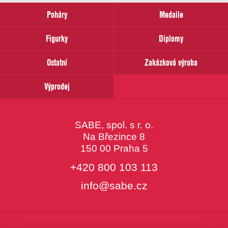
zadejte
prosím
Poháry
Medaile
Váš
email
Figurky
Diplomy
Ostatní
Zakázková výroba
Výprodej
SABE, spol. s r. o.
Na Březince 8
150 00 Praha 5
+420 800 103 113
info@sabe.cz