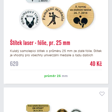
Štítek laser - fólie, pr. 25 mm
Kulatý samolepicí štítek o průměru 25 mm ze zlaté fólie. Štítek
je vhodný pro všechny univerzální medaile a řadu dalších
trofejí, které mají prostor pro emblém o průměru 25 mm. Na
620
40 Kč
štítek je možné laserem vypálit logo nebo text dle vašeho
přání. Vypálení laserem je v ceně štítku. Podklady pro výrobu
štítku je možné přiložit v prvním kroku objednávky.
průměr 25
mm