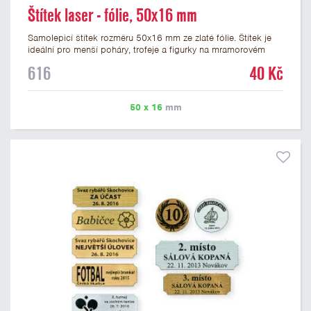
Štítek laser - fólie, 50x16 mm
Samolepicí štítek rozměru 50x16 mm ze zlaté fólie. Štítek je
ideální pro menší poháry, trofeje a figurky na mramorovém
podstavci. Na štítek je možné laserem vypálit libovolné logo
616
40 Kč
nebo text. U textu doporučujeme maximálně 3 řádky, aby byla
zachována dobrá čitelnost. Vypálení laserem je v ceně štítku.
Vlastní logo a případné další podklady pro výrobu štítku je
50 x 16
mm
možné přiložit v prvním kroku objednávky.