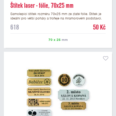
Štítek laser - fólie, 70x25 mm
Samolepicí štítek rozměru 70x25 mm ze zlaté fólie. Štítek je
ideální pro větší poháry a trofeje na mramorovém podstavci.
Na štítek je možné laserem vypálit libovolné logo nebo text. U
618
50 Kč
textu doporučujeme maximálně 3 řádky, aby byla zachována
dobrá čitelnost. Vypálení laserem je v ceně štítku. Vlastní logo
a případné další podklady pro výrobu štítku je možné přiložit v
70 x 25
mm
prvním kroku objednávky.