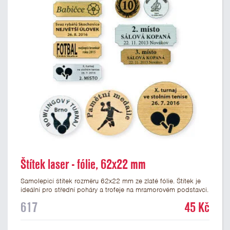
Štítek laser - fólie, 62x22 mm
Samolepicí štítek rozměru 62x22 mm ze zlaté fólie. Štítek je
ideální pro střední poháry a trofeje na mramorovém podstavci.
Na štítek je možné laserem vypálit libovolné logo nebo text. U
617
45 Kč
textu doporučujeme maximálně 3 řádky, aby byla zachována
dobrá čitelnost. Vypálení laserem je v ceně štítku. Vlastní logo
a případné další podklady pro výrobu štítku je možné přiložit v