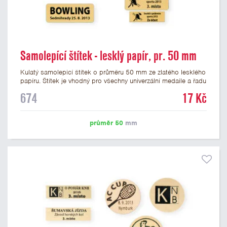
Samolepící štítek - lesklý papír, pr. 50 mm
Kulatý samolepicí štítek o průměru 50 mm ze zlatého lesklého
papíru. Štítek je vhodný pro všechny univerzální medaile a řadu
dalších trofejí, které mají prostor pro emblém o průměru 50
674
17 Kč
mm. Na štítek je možné vytisknout logo nebo text dle vašeho
přání. Cena štítku je včetně potisku. Podklady pro výrobu
štítku je možné přiložit v prvním kroku objednávky.
průměr 50
mm