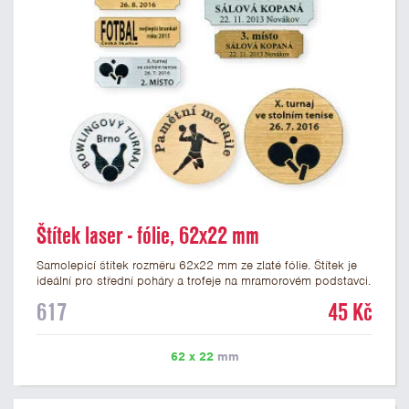
Štítek laser - fólie, 62x22 mm
Samolepicí štítek rozměru 62x22 mm ze zlaté fólie. Štítek je
ideální pro střední poháry a trofeje na mramorovém podstavci.
Na štítek je možné laserem vypálit libovolné logo nebo text. U
617
45 Kč
textu doporučujeme maximálně 3 řádky, aby byla zachována
dobrá čitelnost. Vypálení laserem je v ceně štítku. Vlastní logo
a případné další podklady pro výrobu štítku je možné přiložit v
62 x 22
mm
prvním kroku objednávky.