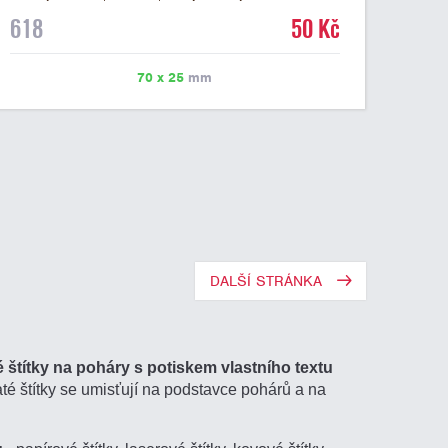
mramorovém podstavci. Na štítek je možné laserem
618
50 Kč
vypálit libovolné logo nebo text. U textu doporučujeme
maximálně 3 řádky, aby byla zachována dobrá čitelnost.
Vypálení laserem je v ceně štítku. Vlastní logo a
70 x 25
mm
případné další podklady pro výrobu štítku je možné
přiložit v prvním kroku objednávky.
DALŠÍ STRÁNKA
 štítky na poháry s potiskem vlastního textu
até štítky se umisťují na podstavce pohárů a na