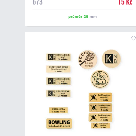
673
15 Kč
emblém o průměru 25 mm. Na štítek je možné
vytisknout logo nebo text dle vašeho přání. Potisk štítku
je zahrnut v ceně. Podklady pro výrobu štítku je možné
průměr 25
mm
přiložit v prvním kroku objednávky.