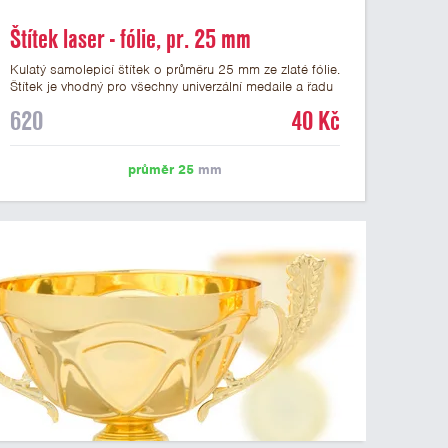
Štítek laser - fólie, pr. 25 mm
Kulatý samolepicí štítek o průměru 25 mm ze zlaté fólie.
Štítek je vhodný pro všechny univerzální medaile a řadu
dalších trofejí, které mají prostor pro emblém o průměru
620
40 Kč
25 mm. Na štítek je možné laserem vypálit logo nebo
text dle vašeho přání. Vypálení laserem je v ceně štítku.
Podklady pro výrobu štítku je možné přiložit v prvním
průměr 25
mm
kroku objednávky.