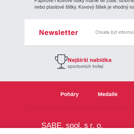
Papírové i kovové štítky máme ve zlaté, stříbrn
nebo plastové štítky. Kovový štítek je vhodný
Newsletter
Chcete být informo
Nejširší nabídka
sportovních trofejí
Poháry
Medaile
SABE, spol. s r. o.