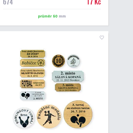
674
17 Kč
emblém o průměru 50 mm. Na štítek je možné
vytisknout logo nebo text dle vašeho přání. Cena štítku
je včetně potisku. Podklady pro výrobu štítku je možné
průměr 50
mm
přiložit v prvním kroku objednávky.