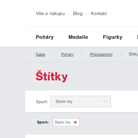
Vše o nákupu
Blog
Kontakt
Poháry
Medaile
Figurky
Štítk
Sabe
Poháry
Příslušenství
Štítky
Sport:
Stolní hry
Sport:
Stolní hry