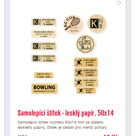
Samolepící štítek - lesklý papír, 50x14
mm
Samolepicí štítek rozměru 50x14 mm ze zlatého
lesklého papíru. Štítek je ideální pro menší poháry,
trofeje a figurky na mramorovém podstavci. Na štítek je