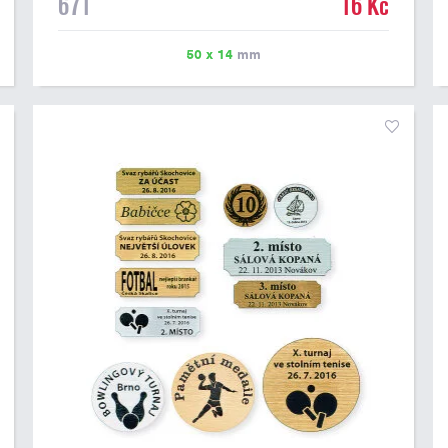
671
16 Kč
možné vytisknout libovolné logo nebo text. U textu
doporučujeme maximálně 3 řádky, aby byla zachována
dobrá čitelnost. Vlastní logo a případné další podklady
50 x 14
mm
pro výrobu štítku je možné přiložit v prvním kroku
objednávky.