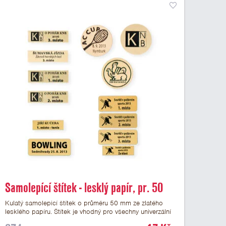
Samolepící štítek - lesklý papír, pr. 50
mm
Kulatý samolepicí štítek o průměru 50 mm ze zlatého
lesklého papíru. Štítek je vhodný pro všechny univerzální
medaile a řadu dalších trofejí, které mají prostor pro