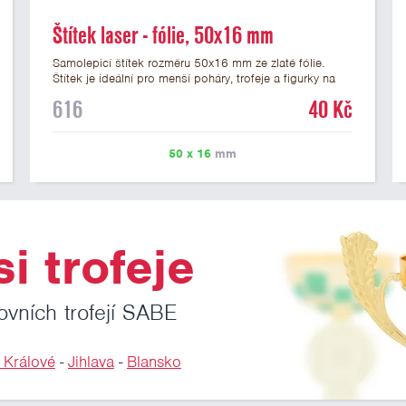
Štítek laser - fólie, 50x16 mm
Samolepicí štítek rozměru 50x16 mm ze zlaté fólie.
Štítek je ideální pro menší poháry, trofeje a figurky na
mramorovém podstavci. Na štítek je možné laserem
616
40 Kč
vypálit libovolné logo nebo text. U textu doporučujeme
maximálně 3 řádky, aby byla zachována dobrá čitelnost.
Vypálení laserem je v ceně štítku. Vlastní logo a
50 x 16
mm
případné další podklady pro výrobu štítku je možné
přiložit v prvním kroku objednávky.
i trofeje
ovních trofejí SABE
 Králové
-
Jihlava
-
Blansko