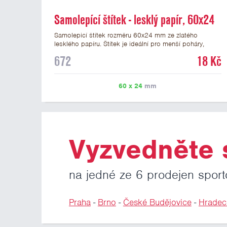
Samolepící štítek - lesklý papír, 60x24
mm
Samolepicí štítek rozměru 60x24 mm ze zlatého
lesklého papíru. Štítek je ideální pro menší poháry,
trofeje a figurky na mramorovém podstavci. Na štítek je
672
18 Kč
možné vytisknout libovolné logo nebo text. Potisk štítku
je zahrnut v ceně. U textu doporučujeme maximálně 3
řádky, aby byla zachována dobrá čitelnost. Vlastní logo
60 x 24
mm
a případné další podklady pro výrobu štítku je možné
přiložit v prvním kroku objednávky.
Vyzvedněte s
na jedné ze 6 prodejen sport
Praha
-
Brno
-
České Budějovice
-
Hradec