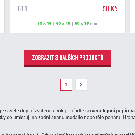
na dřevěném podstavci a dřevěné plakety. Na štítek je
611
50 Kč
možné vyrýt logo nebo text. U textu doporučujeme
maximálně 3 řádky, aby byla zachována dobrá čitelnost.
Rytí je zahrnuto v ceně štítku. Vlastní logo a případné
50 x 16
|
50 x 16
|
50 x 16
mm
další podklady pro výrobu štítku je možné přiložit v
prvním kroku objednávky.
ZOBRAZIT 3 DALŠÍCH PRODUKTŮ
1
2
je skvěle doplní zvolenou trofej. Pořiďte si
samolepicí papírové
títky se umisťují na zadní stranu medaile nebo tělo poháru. Hran