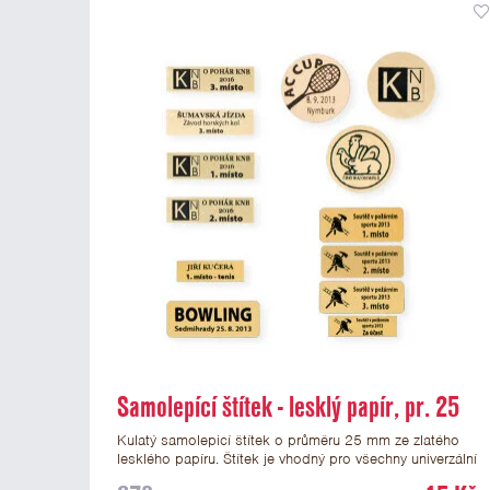
Samolepící štítek - lesklý papír, pr. 25
mm
Kulatý samolepicí štítek o průměru 25 mm ze zlatého
lesklého papíru. Štítek je vhodný pro všechny univerzální
medaile a řadu dalších trofejí, které mají prostor pro