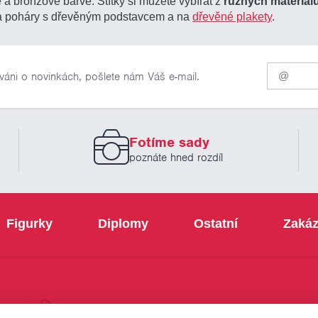
é a bronzové barvě. Štítky si můžete vybírat z
různých materiál
 na poháry s dřevěným podstavcem a na
dřevěné plakety
.
Pro
váni o novinkách, pošlete nám Váš e-mail.
odběr
našich
novinek
zadejte
prosím
Fotíme sady
Váš
email
poznáte hned rozdíl
Figurky
Diplomy
Ostatní
Zakáz