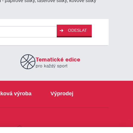
ů
- papírové štítky, laserové štítky, kovové štítky
ODESLAT
Tematické edice
pro každý sport
ková výroba
Výprodej