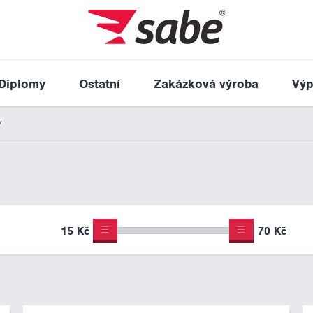
Diplomy
Ostatní
Zakázková výroba
Výp
y
15 Kč
70 Kč