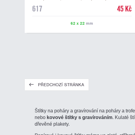
mramorovém podstavci. Na štítek je možné laserem
617
45 Kč
vypálit libovolné logo nebo text. U textu doporučujeme
maximálně 3 řádky, aby byla zachována dobrá čitelnost.
Vypálení laserem je v ceně štítku. Vlastní logo a
62 x 22
mm
případné další podklady pro výrobu štítku je možné
přiložit v prvním kroku objednávky.
PŘEDCHOZÍ STRÁNKA
Štítky na poháry a gravírování na poháry a trofe
nebo
kovové štítky s gravírováním
. Kulaté š
dřevěné plakety.