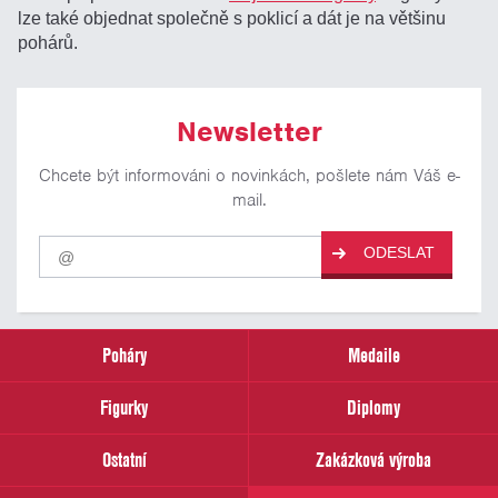
lze také objednat společně s poklicí a dát je na většinu
pohárů.
Newsletter
Chcete být informováni o novinkách, pošlete nám Váš e-
mail.
Pro
ODESLAT
odběr
našich
novinek
zadejte
prosím
Poháry
Medaile
Váš
email
Figurky
Diplomy
Ostatní
Zakázková výroba