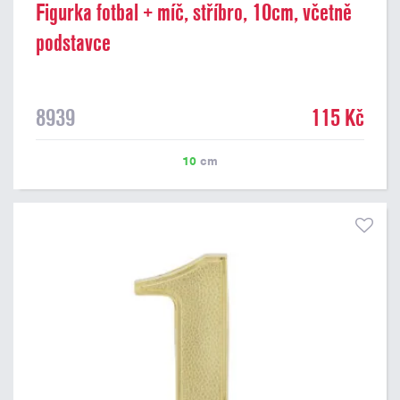
Figurka fotbal + míč, stříbro, 10cm, včetně
podstavce
8939
115 Kč
10
cm