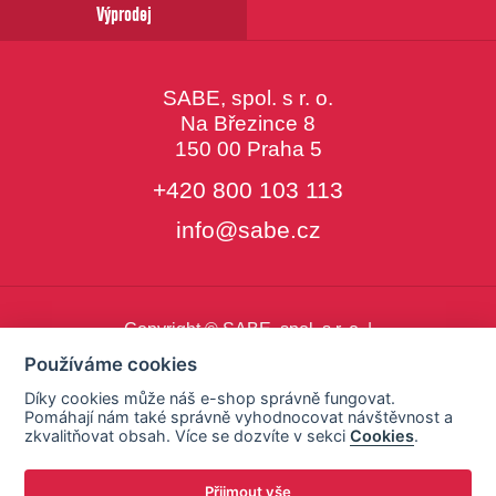
Výprodej
SABE, spol. s r. o.
Na Březince 8
150 00 Praha 5
+420 800 103 113
info@sabe.cz
Copyright © SABE, spol. s r. o. |
o cookies
|
nastavení cookies
Používáme cookies
Díky cookies může náš e-shop správně fungovat.
Pomáhají nám také správně vyhodnocovat návštěvnost a
zkvalitňovat obsah. Více se dozvíte v sekci
Cookies
.
Přijmout vše