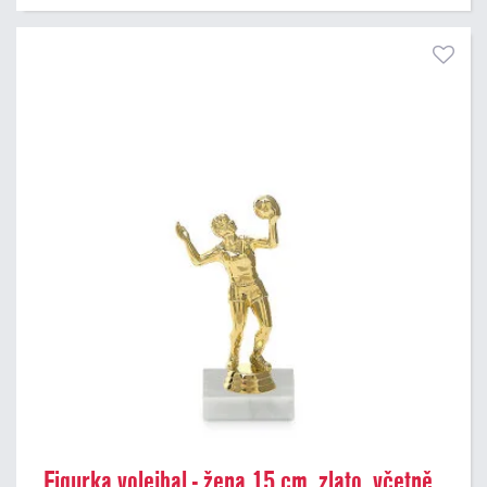
Figurka volejbal - žena 15 cm, zlato, včetně