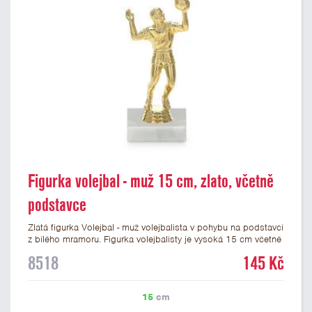
Figurka volejbal - muž 15 cm, zlato, včetně
podstavce
Zlatá figurka Volejbal - muž volejbalista v pohybu na podstavci
z bílého mramoru. Figurka volejbalisty je vysoká 15 cm včetně
podstavce. Na mramorový podstavec pod figurku volejbalisty
8518
145 Kč
je možné umístit laserový štítek nebo lesklý papírový štítek s
vlastním textem a nebo logem. Podklady pro výrobu štítku na
tuto krásnou volejbalovou figurku můžete připojit v prvním
15
cm
kroku objednávky.