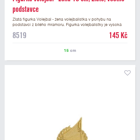
podstavce
Zlatá figurka Volejbal - žena volejbalistka v pohybu na
podstavci z bílého mramoru. Figurka volejbalistky je vysoká
15 cm včetně podstavce. Na mramorový podstavec pod
8519
145 Kč
figurku volejbalistky je možné umístit laserový štítek nebo
lesklý papírový štítek s vlastním textem a nebo logem
volejbalového klubu nebo soutěže. Podklady pro výrobu štítku
15
cm
na tuto krásnou volejbalovou figurku můžete připojit v prvním
kroku objednávky.