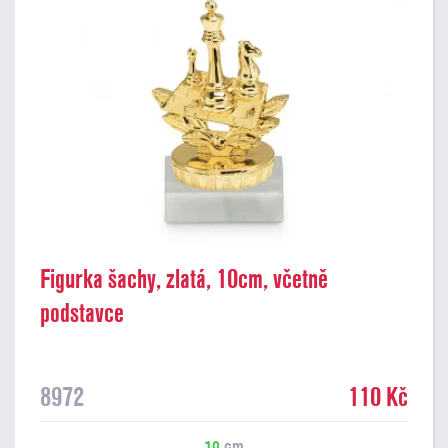
Figurka šachy, zlatá, 10cm, včetně
podstavce
8972
110 Kč
10
cm