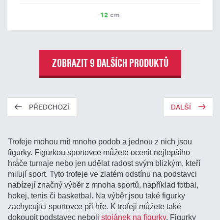
12
cm
ZOBRAZIT 9 DALŠÍCH PRODUKTŮ
PŘEDCHOZÍ
DALŠÍ
Trofeje mohou mít mnoho podob a jednou z nich jsou
figurky. Figurkou sportovce můžete ocenit nejlepšího
hráče turnaje nebo jen udělat radost svým blízkým, kteří
milují sport. Tyto trofeje ve zlatém odstínu na podstavci
nabízejí značný výběr z mnoha sportů, například fotbal,
hokej, tenis či basketbal. Na výběr jsou také figurky
zachycující sportovce při hře. K trofeji můžete také
dokoupit podstavec neboli
stojánek na figurky
. Figurky