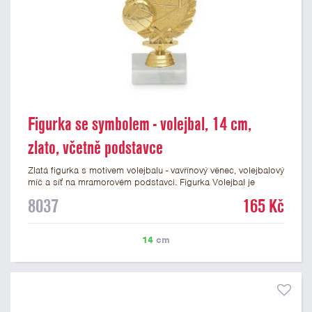
Figurka se symbolem - volejbal, 14 cm,
zlato, včetně podstavce
Zlatá figurka s motivem volejbalu - vavřínový věnec, volejbalový
míč a síť na mramorovém podstavci. Figurka Volejbal je
vysoká 14 cm včetně podstavce. Na podstavec můžete přidat
8037
165 Kč
štítek s vlastním textem a nebo logem volejbalového klubu či
soutěže. Vybrat si můžete laserové štítky nebo lesklé papírové
štítky. Podklady pro výrobu štítku na tuto volejbalovou figurku
14
cm
můžete přiložit v prvním kroku objednávky.