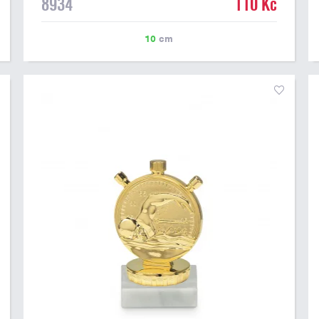
8934
110 Kč
10
cm