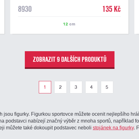
8930
135 Kč
12
cm
ZOBRAZIT 9 DALŠÍCH PRODUKTŮ
1
2
3
4
5
jsou figurky. Figurkou sportovce můžete ocenit nejlepšího hráč
nu na podstavci nabízejí značný výběr z mnoha sportů, například fo
rofeji můžete také dokoupit podstavec neboli
stojánek na figurky
. 