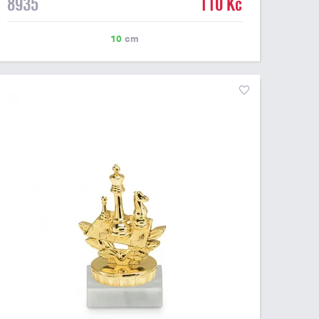
8935
110 Kč
10
cm