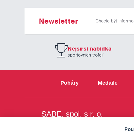
Newsletter
Chcete být informo
Nejširší nabídka
sportovních trofejí
Poháry
Medaile
SABE, spol. s r. o.
Na Březince 8
Pou
150 00 Praha 5