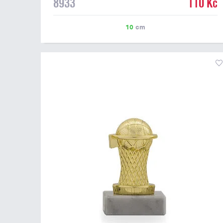
8933
110 Kč
10
cm