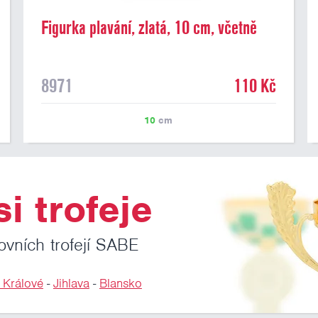
Figurka plavání, zlatá, 10 cm, včetně
podstavce
8971
110 Kč
10
cm
i trofeje
ovních trofejí SABE
 Králové
-
Jihlava
-
Blansko