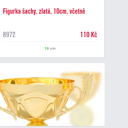
Figurka šachy, zlatá, 10cm, včetně
podstavce
8972
110 Kč
10
cm