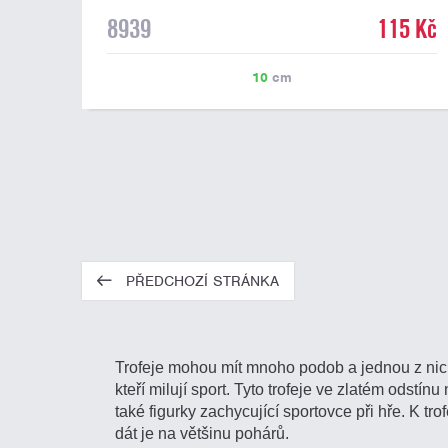
8939
115 Kč
10
cm
PŘEDCHOZÍ STRÁNKA
Trofeje mohou mít mnoho podob a jednou z nich 
kteří milují sport. Tyto trofeje ve zlatém odstí
také figurky zachycující sportovce při hře. K t
dát je na většinu pohárů.