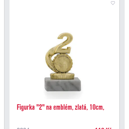
Figurka "2" na emblém, zlatá, 10cm,
včetně podstavce"Figurka ""1"" na
emblém, zlatá, 10cm, včetně mramoru