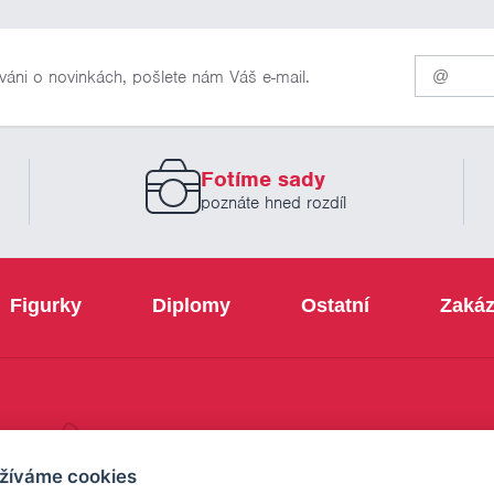
Pro
váni o novinkách, pošlete nám Váš e-mail.
odběr
našich
novinek
zadejte
prosím
Fotíme sady
Váš
email
poznáte hned rozdíl
Figurky
Diplomy
Ostatní
Zakáz
+420 800 103 113
žíváme cookies