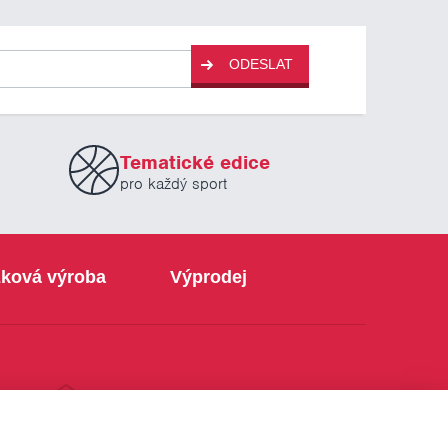
ODESLAT
Tematické edice
pro každý sport
ková výroba
Výprodej
info@sabe.cz