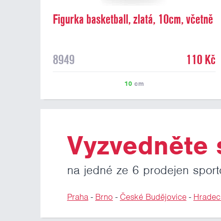
Figurka basketball, zlatá, 10cm, včetně
podstavce
8949
110 Kč
10
cm
Vyzvedněte s
na jedné ze 6 prodejen sport
Praha
-
Brno
-
České Budějovice
-
Hradec