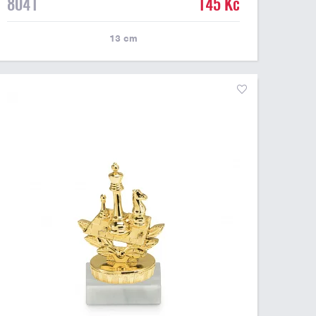
8041
145 Kč
možné umístit laserový štítek nebo lesklý papírový
štítek s vlastním textem a nebo logem. Podklady pro
výrobu štítku na tuto figurku s motivem hokeje můžete
13
cm
připojit v prvním kroku objednávky.