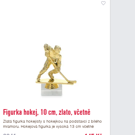
Figurka hokej, 10 cm, zlato, včetně
podstavce
Zlatá figurka hokejisty s hokejkou na podstavci z bílého
mramoru. Hokejová figurka je vysoká 13 cm včetně
podstavce. Na podstavec pod figurku hokejisty je