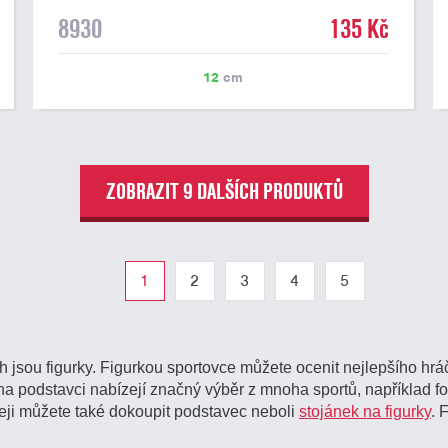
8930
135 Kč
12
cm
ZOBRAZIT 9 DALŠÍCH PRODUKTŮ
1
2
3
4
5
jsou figurky. Figurkou sportovce můžete ocenit nejlepšího hráč
nu na podstavci nabízejí značný výběr z mnoha sportů, například fo
rofeji můžete také dokoupit podstavec neboli
stojánek na figurky
. 