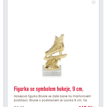
Figurka se symbolem hokeje, 9 cm,
zlato, včetně podstavce
Hokejová figurka Brusle ve zlaté barvě na mramorovém
podstavci. Brusle s podstavcem je vysoká 9 cm. Na
mramorový podstavec lze umístit laserový nebo