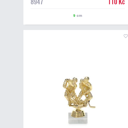
8947
110 Kč
9
cm