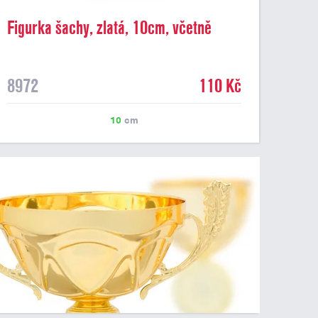
Figurka šachy, zlatá, 10cm, včetně
podstavce
8972
110 Kč
10
cm