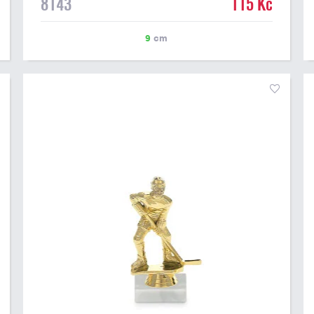
8143
115 Kč
papírový štítek s textem a nebo logem. Podklady pro
výrobu štítku na figurku můžete přiložit v prvním kroku
objednávky.
9
cm