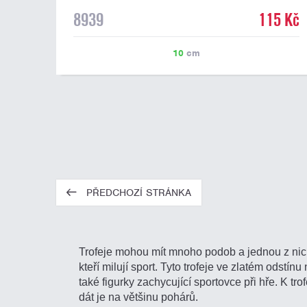
8939
115 Kč
10
cm
PŘEDCHOZÍ STRÁNKA
Trofeje mohou mít mnoho podob a jednou z nich 
kteří milují sport. Tyto trofeje ve zlatém odstí
také figurky zachycující sportovce při hře. K t
dát je na většinu pohárů.