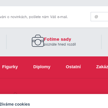
Pro
váni o novinkách, pošlete nám Váš e-mail.
odběr
našich
novinek
zadejte
prosím
Fotíme sady
Váš
email
poznáte hned rozdíl
Figurky
Diplomy
Ostatní
Zakáz
+420 800 103 113
žíváme cookies