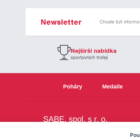
Newsletter
Chcete být informo
Nejširší nabídka
sportovních trofejí
Poháry
Medaile
SABE, spol. s r. o.
Na Březince 8
Pou
150 00 Praha 5