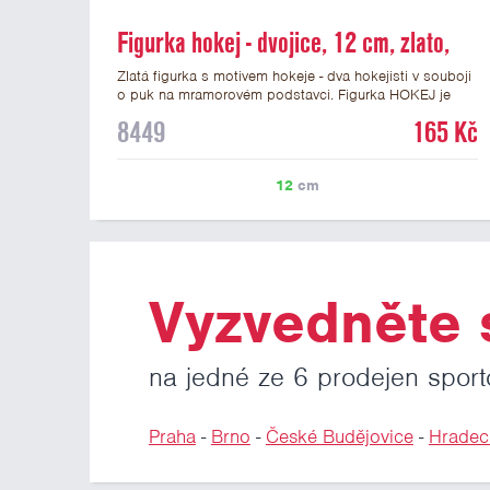
Figurka hokej - dvojice, 12 cm, zlato,
včetně podstavce
Zlatá figurka s motivem hokeje - dva hokejisti v souboji
o puk na mramorovém podstavci. Figurka HOKEJ je
vysoká 12 cm včetně podstavce. Na podstavec pod
8449
165 Kč
figurku hokejistů můžete přidat štítek s vlastním textem
a nebo logem hokejového klubu či soutěže. Vybrat si
můžete laserové štítky nebo lesklé papírové štítky.
12
cm
Podklady pro výrobu štítku na tuto hokejovou figurku
můžete přiložit v prvním kroku objednávky.
Vyzvedněte s
na jedné ze 6 prodejen sport
Praha
-
Brno
-
České Budějovice
-
Hradec