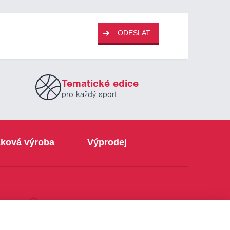
ODESLAT
Tematické edice
pro každý sport
ková výroba
Výprodej
info@sabe.cz