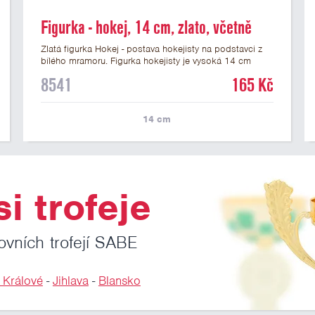
Figurka - hokej, 14 cm, zlato, včetně
podstavce
Zlatá figurka Hokej - postava hokejisty na podstavci z
bílého mramoru. Figurka hokejisty je vysoká 14 cm
včetně podstavce. Na mramorový podstavec pod
8541
165 Kč
hokejistu je možné umístit laserový štítek nebo lesklý
papírový štítek s vlastním textem a nebo logem
hokejového klubu či soutěže. Podklady pro výrobu
14
cm
štítku na tuto hokejovou trofej můžete přiložit v prvním
kroku objednávky.
i trofeje
ovních trofejí SABE
 Králové
-
Jihlava
-
Blansko