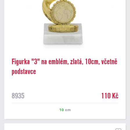
Figurka "3" na emblém, zlatá, 10cm, včetně
podstavce
8935
110 Kč
10
cm