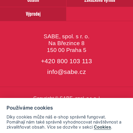
Výprodej
SABE, spol. s r. o.
Na Březince 8
150 00 Praha 5
+420 800 103 113
info@sabe.cz
Copyright © SABE, spol. s r. o. |
o cookies
|
nastavení cookies
Používáme cookies
Díky cookies může náš e-shop správně fungovat.
Pomáhají nám také správně vyhodnocovat návštěvnost a
zkvalitňovat obsah. Více se dozvíte v sekci
Cookies
.