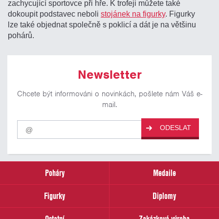
zachycující sportovce při hře. K trofeji můžete také
dokoupit podstavec neboli
stojánek na figurky
. Figurky
lze také objednat společně s poklicí a dát je na většinu
pohárů.
Newsletter
Chcete být informováni o novinkách, pošlete nám Váš e-
mail.
Pro
ODESLAT
odběr
našich
novinek
zadejte
prosím
Poháry
Medaile
Váš
email
Figurky
Diplomy
Ostatní
Zakázková výroba