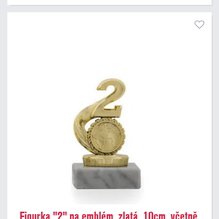
Figurka "2" na emblém, zlatá, 10cm, včetně