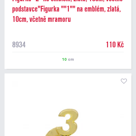
podstavce"Figurka ""1"" na emblém, zlatá,
10cm, včetně mramoru
8934
110 Kč
10
cm