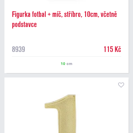
Figurka fotbal + míč, stříbro, 10cm, včetně
podstavce
8939
115 Kč
10
cm