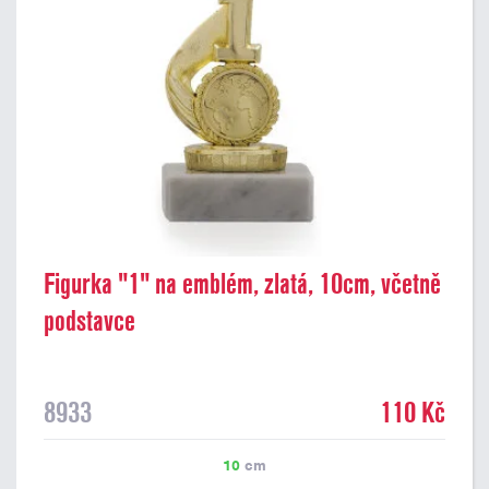
Figurka "1" na emblém, zlatá, 10cm, včetně
podstavce
8933
110 Kč
10
cm