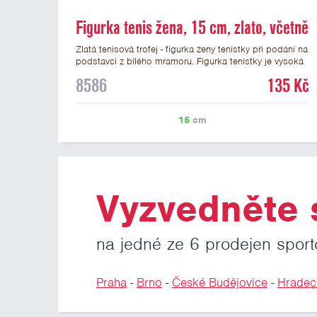
Figurka tenis žena, 15 cm, zlato, včetně
podstavce
Zlatá tenisová trofej - figurka ženy tenistky při podání na
podstavci z bílého mramoru. Figurka tenistky je vysoká
15 cm včetně podstavce. Na mramorový podstavec
8586
135 Kč
pod hráčku tenisu je možné umístit laserový štítek nebo
lesklý papírový štítek s vlastním textem a nebo logem
tenisového klubu či soutěže. Podklady pro výrobu štítku
15
cm
na tuto tenisovou figurku můžete přiložit v prvním kroku
objednávky.
Vyzvedněte s
na jedné ze 6 prodejen sport
Praha
-
Brno
-
České Budějovice
-
Hradec