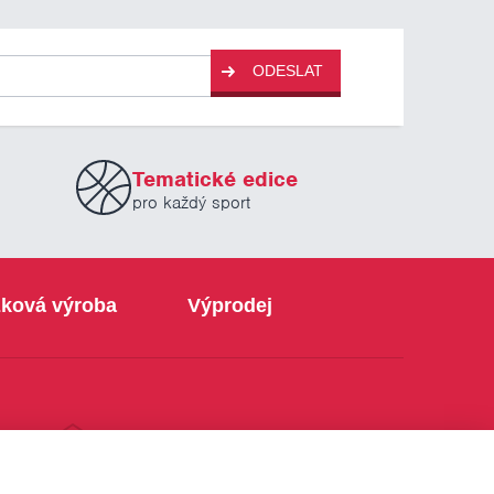
ODESLAT
Tematické edice
pro každý sport
ková výroba
Výprodej
info@sabe.cz