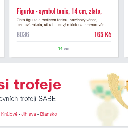
Figurka - symbol tenis, 14 cm, zlato,
včetně podstavce
Zlatá figurka s motivem tenisu - vavřínový věnec,
tenisová raketa, síť a tenisový míček na mramorovém
podstavci. Tenisová figurka je vysoká 14 cm včetně
8036
165 Kč
podstavce. Na podstavec můžete přidat štítek s
vlastním textem a nebo logem tenisového klubu či
soutěže. Vybrat si můžete laserové štítky nebo lesklé
14
cm
papírové štítky. Podklady pro výrobu štítku na tuto
tenisovou figurku můžete přiložit v prvním kroku
objednávky.
i trofeje
ovních trofejí SABE
 Králové
-
Jihlava
-
Blansko