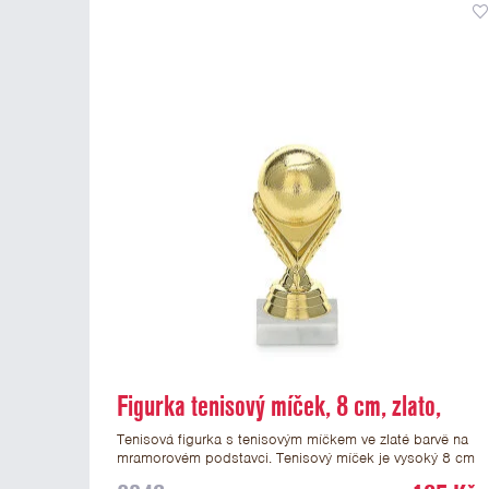
Figurka tenisový míček, 8 cm, zlato,
včetně podstavce
Tenisová figurka s tenisovým míčkem ve zlaté barvě na
mramorovém podstavci. Tenisový míček je vysoký 8 cm
včetně podstavce, který je v ceně. Na podstavec figurky