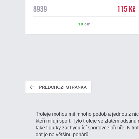
8939
115 Kč
10
cm
PŘEDCHOZÍ STRÁNKA
Trofeje mohou mít mnoho podob a jednou z nich 
kteří milují sport. Tyto trofeje ve zlatém odstí
také figurky zachycující sportovce při hře. K t
dát je na většinu pohárů.