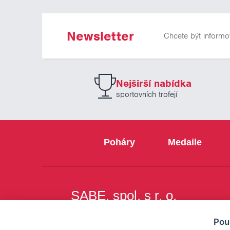
Newsletter
Chcete být informo
Nejširší nabídka
sportovních trofejí
Poháry
Medaile
SABE, spol. s r. o.
Na Březince 8
Pou
150 00 Praha 5