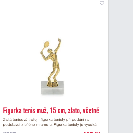
Figurka tenis muž, 15 cm, zlato, včetně
podstavce
Zlatá tenisová trofej - figurka tenisty při podání na
podstavci z bílého mramoru. Figurka tenisty je vysoká
15 cm včetně podstavce. Na mramorový podstavec