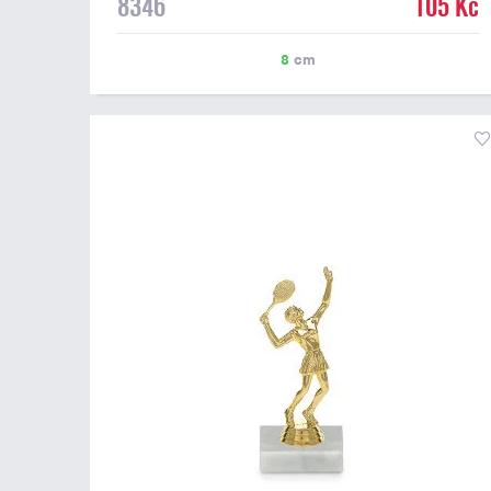
8346
105 Kč
lze umístit laserový štítek nebo lesklý papírový štítek s
textem a nebo logem. Podklady pro výrobu štítku na
tenisovou figurku můžete připojit v prvním kroku
8
cm
objednávky.