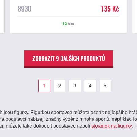
8930
135 Kč
12
cm
ZOBRAZIT 9 DALŠÍCH PRODUKTŮ
1
2
3
4
5
jsou figurky. Figurkou sportovce můžete ocenit nejlepšího hráč
nu na podstavci nabízejí značný výběr z mnoha sportů, například fo
rofeji můžete také dokoupit podstavec neboli
stojánek na figurky
. 