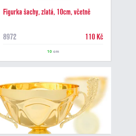
Figurka šachy, zlatá, 10cm, včetně
podstavce
8972
110 Kč
10
cm