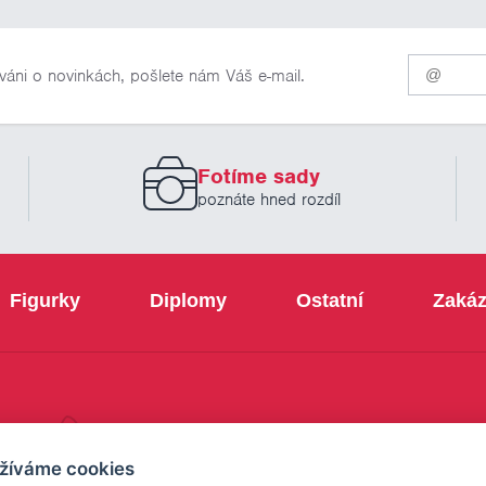
Pro
váni o novinkách, pošlete nám Váš e-mail.
odběr
našich
novinek
zadejte
prosím
Fotíme sady
Váš
email
poznáte hned rozdíl
Figurky
Diplomy
Ostatní
Zakáz
+420 800 103 113
žíváme cookies