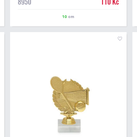
8950
110 Kč
10
cm