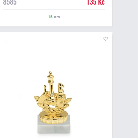
8585
135 Kč
pod hráče tenisu je možné umístit laserový štítek nebo
lesklý papírový štítek s vlastním textem a nebo logem
tenisového klubu či soutěže. Podklady pro výrobu štítku
15
cm
na tuto tenisovou figurku můžete přiložit v prvním kroku
objednávky.