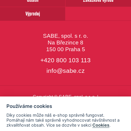
Výprodej
SABE, spol. s r. o.
Na Březince 8
150 00 Praha 5
+420 800 103 113
info@sabe.cz
Copyright © SABE, spol. s r. o. |
o cookies
|
nastavení cookies
Používáme cookies
Díky cookies může náš e-shop správně fungovat.
Pomáhají nám také správně vyhodnocovat návštěvnost a
zkvalitňovat obsah. Více se dozvíte v sekci
Cookies
.