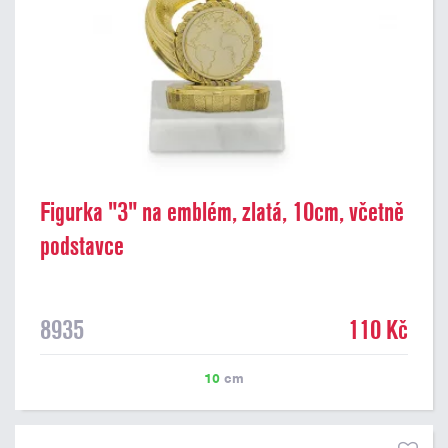
Figurka "3" na emblém, zlatá, 10cm, včetně
podstavce
8935
110 Kč
10
cm