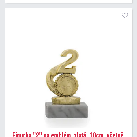
Figurka "2" na emblém, zlatá, 10cm, včetně