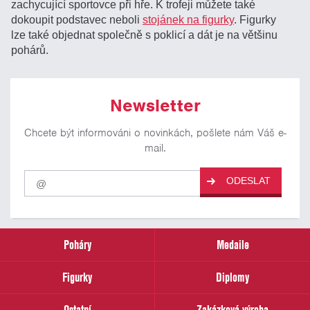
zachycující sportovce při hře. K trofeji můžete také
dokoupit podstavec neboli
stojánek na figurky
. Figurky
lze také objednat společně s poklicí a dát je na většinu
pohárů.
Newsletter
Chcete být informováni o novinkách, pošlete nám Váš e-
mail.
Pro
ODESLAT
odběr
našich
novinek
zadejte
prosím
Poháry
Medaile
Váš
email
Figurky
Diplomy
Ostatní
Zakázková výroba