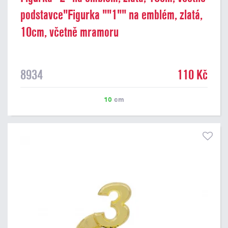
podstavce"Figurka ""1"" na emblém, zlatá,
10cm, včetně mramoru
8934
110 Kč
10
cm