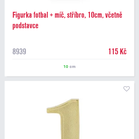
Figurka fotbal + míč, stříbro, 10cm, včetně
podstavce
8939
115 Kč
10
cm