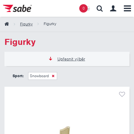
0
Figurky
Figurky
Obsah košíku
Figurky
Košík zeje prázdnotou
Upřesnit výběr
105 Kč
345 Kč
Sport:
Snowboard
Pouze skladem