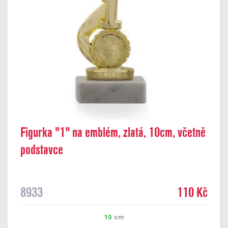
Figurka "1" na emblém, zlatá, 10cm, včetně
podstavce
8933
110 Kč
10
cm