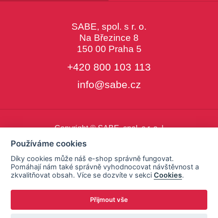
SABE, spol. s r. o.
Na Březince 8
150 00 Praha 5
+420 800 103 113
info@sabe.cz
Copyright © SABE, spol. s r. o. |
o cookies
|
nastavení cookies
Používáme cookies
Díky cookies může náš e-shop správně fungovat.
Pomáhají nám také správně vyhodnocovat návštěvnost a
zkvalitňovat obsah. Více se dozvíte v sekci
Cookies
.
Přijmout vše