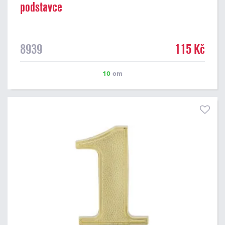
podstavce
8939
115 Kč
10
cm