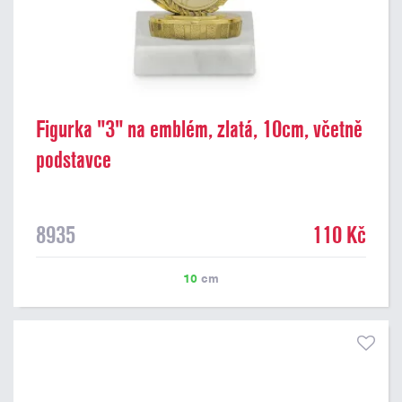
Figurka "3" na emblém, zlatá, 10cm, včetně
podstavce
8935
110 Kč
10
cm