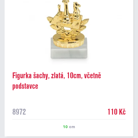
Figurka šachy, zlatá, 10cm, včetně
podstavce
8972
110 Kč
10
cm