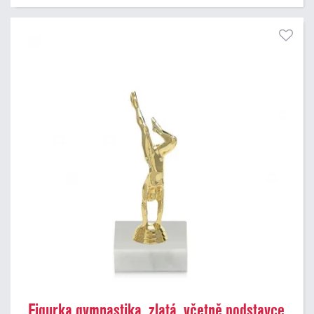
Figurka gymnastika, zlatá, včetně podstavce