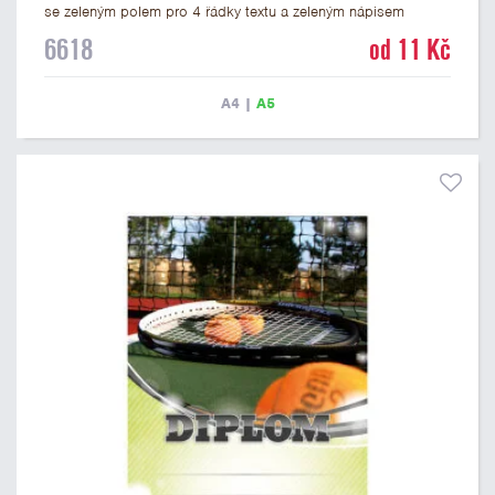
se zeleným polem pro 4 řádky textu a zeleným nápisem
DIPLOM. Tenisový diplom 6618 máme ve formátu A4 a A5.
6618
od 11 Kč
Papírový diplom s motivem TENIS má gramáž 250 g/m2.
A4
|
A5