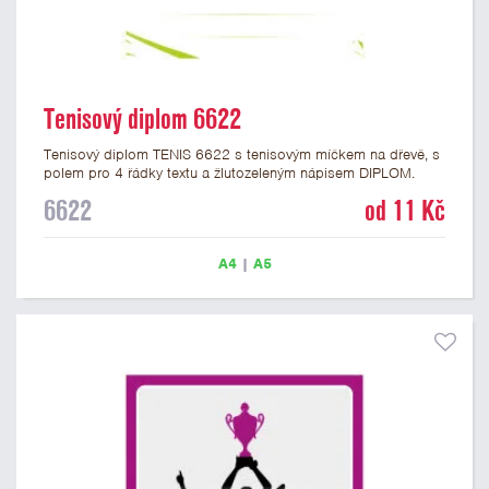
Tenisový diplom 6622
Tenisový diplom TENIS 6622 s tenisovým míčkem na dřevě, s
polem pro 4 řádky textu a žlutozeleným nápisem DIPLOM.
Tenisový diplom 6622 máme ve formátu A4 a A5. Papírový
6622
od 11 Kč
diplom s motivem TENIS má gramáž 250 g/m2.
A4
|
A5