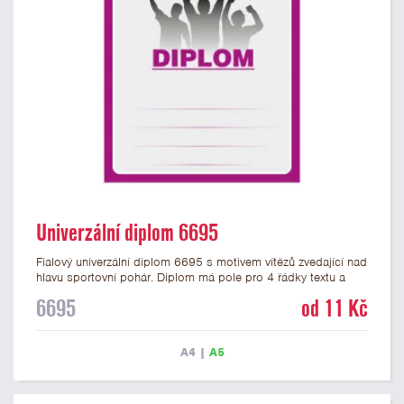
Univerzální diplom 6695
Fialový univerzální diplom 6695 s motivem vítězů zvedající nad
hlavu sportovní pohár. Diplom má pole pro 4 řádky textu a
fialový nápis DIPLOM. Univerzální diplom 6695 máme ve
6695
od 11 Kč
formátu A4 a A5. Tento univerzální diplom je vhodný pro
většinu týmových soutěží, ke kterým by se hodil jako ocenění
zobrazený sportovní pohár. Papírový diplom s univerzálním
A4
|
A5
motivem vítězů s pohárem má gramáž 250 g/m2.