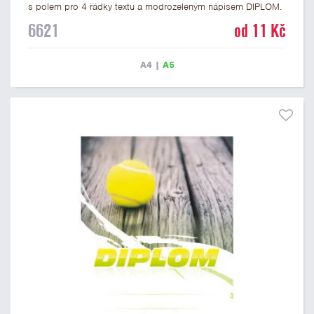
s polem pro 4 řádky textu a modrozeleným nápisem DIPLOM.
Tenisový diplom 6621 máme ve formátu A4 a A5. Papírový
6621
od 11 Kč
diplom s motivem TENIS má gramáž 250 g/m2.
A4
|
A5