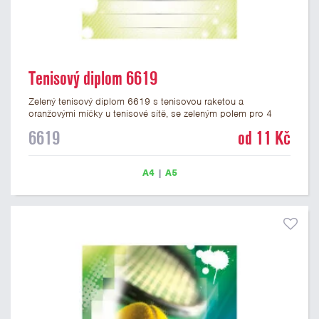
Tenisový diplom 6619
Zelený tenisový diplom 6619 s tenisovou raketou a
oranžovými míčky u tenisové sítě, se zeleným polem pro 4
řádky textu a černým nápisem DIPLOM. Tenisový diplom 6619
6619
od 11 Kč
máme ve formátu A4 a A5. Papírový diplom s motivem TENIS
má gramáž 250 g/m2.
A4
|
A5