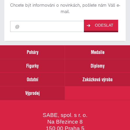
Chcete být informováni o novinkách, pošlete nám Váš e-
mail.
Pro
ODESLAT
odběr
našich
novinek
zadejte
prosím
Poháry
Medaile
Váš
email
Figurky
Diplomy
Ostatní
Zakázková výroba
Výprodej
SABE, spol. s r. o.
Na Březince 8
150 00 Praha 5