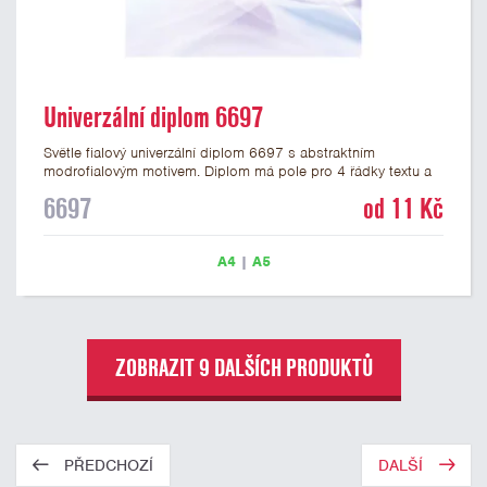
Univerzální diplom 6697
Světle fialový univerzální diplom 6697 s abstraktním
modrofialovým motivem. Diplom má pole pro 4 řádky textu a
šeříkově fialový nápis DIPLOM. Univerzální diplom 6697 máme
6697
od 11 Kč
ve formátu A4 a A5. Papírový diplom s univerzálním
abstraktním motivem má gramáž 250 g/m2.
A4
|
A5
ZOBRAZIT 9 DALŠÍCH PRODUKTŮ
PŘEDCHOZÍ
DALŠÍ