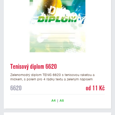
Tenisový diplom 6620
Zelenomodrý diplom TENIS 6620 s tenisovou raketou a
míčkem, s polem pro 4 řádky textu a zeleným nápisem
DIPLOM. Tenisový diplom 6620 máme ve formátu A4 a A5.
6620
od 11 Kč
Papírový diplom s motivem TENIS má gramáž 250 g/m2.
A4
|
A5