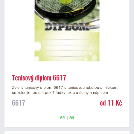
Tenisový diplom 6617
Zelený tenisový diplom 6617 s tenisovou raketou a míčkem,
se zeleným polem pro 4 řádky textu a černým nápisem
DIPLOM. Tenisový diplom 6617 máme ve formátu A4 a A5.
6617
od 11 Kč
Papírový diplom s motivem TENIS má gramáž 250 g/m2.
A4
|
A5