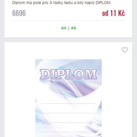
Diplom má pole pro 3 řádky textu a bílý nápis DIPLOM.
Univerzální diplom 6696 máme ve formátu A4 a A5. Tento
6696
od 11 Kč
univerzální diplom je vhodný pro většinu soutěží, ke kterým by
se jako ocenění hodil zobrazený sportovní pohár. Papírový
diplom s univerzálním motivem sportovního poháru má
A4
|
A5
gramáž 250 g/m2.