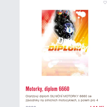
Motorky, diplom 6660
Oranžový diplom SILNIČNÍ MOTORKY 6660 se
závodníky na silničních motocyklech, s polem pro 4
řádky textu a žlutočerveným nápisem DIPLOM.