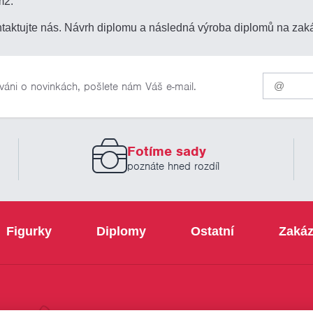
m2.
taktujte nás. Návrh diplomu a následná výroba diplomů na zak
Pro
váni o novinkách, pošlete nám Váš e-mail.
odběr
našich
novinek
zadejte
prosím
Fotíme sady
Váš
email
poznáte hned rozdíl
Figurky
Diplomy
Ostatní
Zakáz