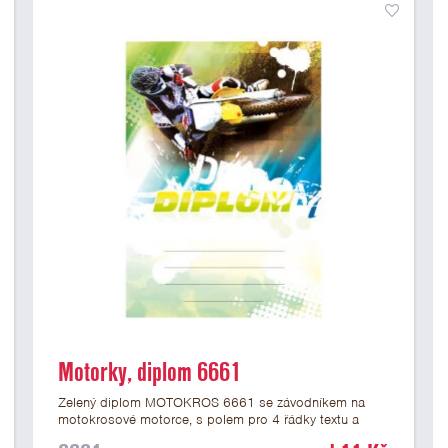
Motorky, diplom 6661
Zelený diplom MOTOKROS 6661 se závodníkem na
motokrosové motorce, s polem pro 4 řádky textu a
žlutozeleným nápisem DIPLOM. Motokrosový diplom