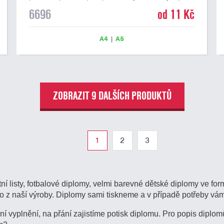
DIPLOM. Univerzální diplom 6696 máme ve formátu A4
6696
od 11 Kč
a A5. Tento univerzální diplom je vhodný pro většinu
soutěží, ke kterým by se jako ocenění hodil zobrazený
sportovní pohár. Papírový diplom s univerzálním
A4
|
A5
motivem sportovního poháru má gramáž 250 g/m2.
ZOBRAZIT 9 DALŠÍCH PRODUKTŮ
1
2
3
í listy, fotbalové diplomy, velmi barevné dětské diplomy ve fo
o z naší výroby. Diplomy sami tiskneme a v případě potřeby vá
í vyplnění, na přání zajistíme potisk diplomu. Pro popis dipl