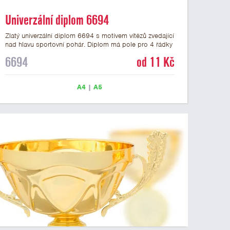
Univerzální diplom 6694
Zlatý univerzální diplom 6694 s motivem vítězů zvedající
nad hlavu sportovní pohár. Diplom má pole pro 4 řádky
textu a zlatý nápis DIPLOM. Univerzální diplom 6694
6694
od 11 Kč
máme ve formátu A4 a A5. Tento univerzální diplom je
vhodný pro většinu týmových soutěží, ke kterým by se
hodil jako ocenění zobrazený sportovní pohár. Papírový
A4
|
A5
diplom s univerzálním motivem vítězů s pohárem má
gramáž 250 g/m2.