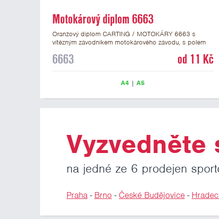
Motokárový diplom 6663
Oranžový diplom CARTING / MOTOKÁRY 6663 s
vítězným závodníkem motokárového závodu, s polem
pro 4 řádky textu a žlutočerveným nápisem DIPLOM.
6663
od 11 Kč
Motokárový diplom 6663 máme ve formátu A4 a A5.
Papírový diplom s motivem motokárových závodů má
gramáž 250 g/m2.
A4
|
A5
Vyzvedněte s
na jedné ze 6 prodejen sport
Praha
-
Brno
-
České Budějovice
-
Hradec