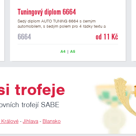
Tuningový diplom 6664
Šedý diplom AUTO TUNING 6664 s černým
automobilem, s šedým polem pro 4 řádky textu a
černým nápisem DIPLOM. Automobilový diplom 6664
6664
od 11 Kč
máme ve formátu A4 a A5. Papírový diplom s motivem
automobilových závodů / úpravy vozidel má gramáž
250 g/m2.
A4
|
A5
i trofeje
ovních trofejí SABE
 Králové
-
Jihlava
-
Blansko