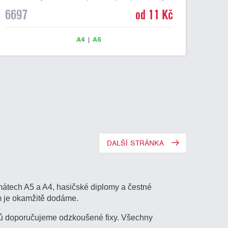
textu a šeříkově fialový nápis DIPLOM. Univerzální
6697
od 11 Kč
diplom 6697 máme ve formátu A4 a A5. Papírový
diplom s univerzálním abstraktním motivem má gramáž
250 g/m2.
A4
|
A5
DALŠÍ STRÁNKA
rmátech A5 a A4, hasičské diplomy a čestné
m je okamžitě dodáme.
omů doporučujeme odzkoušené fixy. Všechny