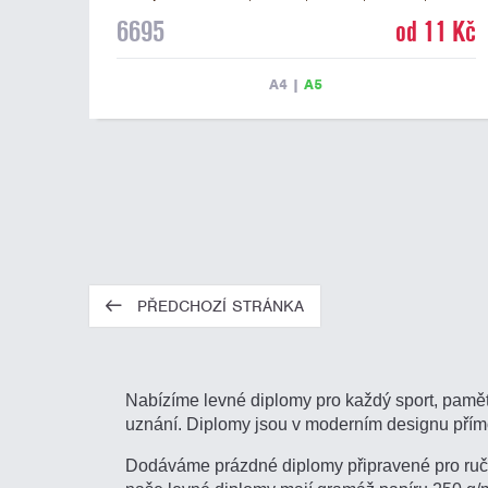
pro 4 řádky textu a fialový nápis DIPLOM. Univerzální
6695
od 11 Kč
diplom 6695 máme ve formátu A4 a A5. Tento
univerzální diplom je vhodný pro většinu týmových
soutěží, ke kterým by se hodil jako ocenění zobrazený
A4
|
A5
sportovní pohár. Papírový diplom s univerzálním
motivem vítězů s pohárem má gramáž 250 g/m2.
PŘEDCHOZÍ STRÁNKA
Nabízíme levné diplomy pro každý sport, pamětn
uznání. Diplomy jsou v moderním designu přím
Dodáváme prázdné diplomy připravené pro ručn