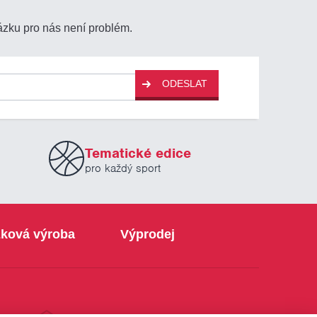
ázku pro nás není problém.
ODESLAT
Tematické edice
pro každý sport
ková výroba
Výprodej