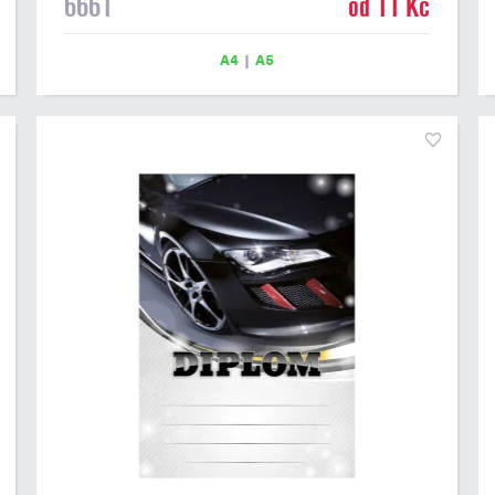
6661
od 11 Kč
6661 máme ve formátu A4 a A5. Papírový diplom s
motivem motokrosových závodů má gramáž 250 g/m2.
A4
|
A5