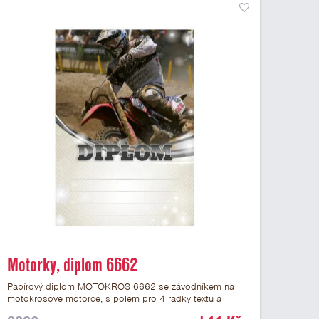
Motorky, diplom 6662
Papírový diplom MOTOKROS 6662 se závodníkem na
motokrosové motorce, s polem pro 4 řádky textu a
černým nápisem DIPLOM. Motokrosový diplom 6662