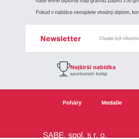
naše levné diplomy mají gramáž papíru 250 g/
Pokud v nabídce nenajdete vhodný diplom, kon
Newsletter
Chcete být informo
Nejširší nabídka
sportovních trofejí
Poháry
Medaile
SABE, spol. s r. o.