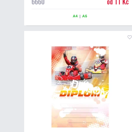
6660
od 11 Kč
Motocyklový diplom 6660 máme ve formátu A4 a A5.
Papírový diplom s motivem silničních motorek má
gramáž 250 g/m2.
A4
|
A5