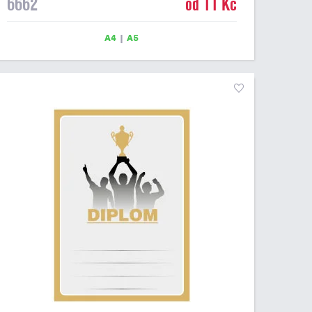
6662
od 11 Kč
máme ve formátu A4 a A5. Papírový diplom s motivem
motokrosových závodů má gramáž 250 g/m2.
A4
|
A5