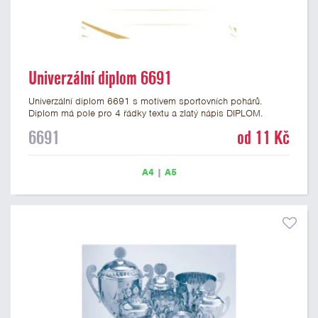
Univerzální diplom 6691
Univerzální diplom 6691 s motivem sportovních pohárů.
Diplom má pole pro 4 řádky textu a zlatý nápis DIPLOM.
Univerzální diplom 6691 máme ve formátu A4 a A5. Tento
6691
od 11 Kč
univerzální diplom je vhodný pro většinu událostí, ke kterým by
se hodil i zobrazený sportovní pohár. Papírový diplom s
univerzálním motivem sportovních pohárů má gramáž 250
A4
|
A5
g/m2.