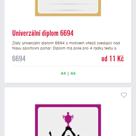
Univerzální diplom 6694
Zlatý univerzální diplom 6694 s motivem vítězů zvedající nad
hlavu sportovní pohár. Diplom má pole pro 4 řádky textu a
zlatý nápis DIPLOM. Univerzální diplom 6694 máme ve
6694
od 11 Kč
formátu A4 a A5. Tento univerzální diplom je vhodný pro
většinu týmových soutěží, ke kterým by se hodil jako ocenění
zobrazený sportovní pohár. Papírový diplom s univerzálním
A4
|
A5
motivem vítězů s pohárem má gramáž 250 g/m2.