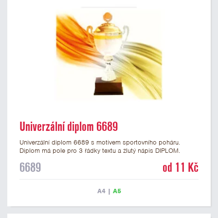
Univerzální diplom 6689
Univerzální diplom 6689 s motivem sportovního poháru.
Diplom má pole pro 3 řádky textu a žlutý nápis DIPLOM.
Univerzální diplom 6689 máme ve formátu A4 a A5. Tento
6689
od 11 Kč
diplom je vhodný pro většinu událostí, ke kterým by se hodil i
zobrazený sportovní pohár. Papírový diplom s univerzálním
motivem poháru má gramáž 250 g/m2.
A4
|
A5