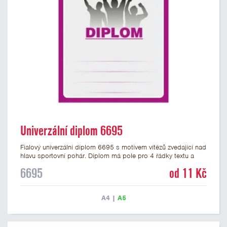
Univerzální diplom 6695
Fialový univerzální diplom 6695 s motivem vítězů zvedající nad
hlavu sportovní pohár. Diplom má pole pro 4 řádky textu a
fialový nápis DIPLOM. Univerzální diplom 6695 máme ve
6695
od 11 Kč
formátu A4 a A5. Tento univerzální diplom je vhodný pro
většinu týmových soutěží, ke kterým by se hodil jako ocenění
zobrazený sportovní pohár. Papírový diplom s univerzálním
A4
|
A5
motivem vítězů s pohárem má gramáž 250 g/m2.