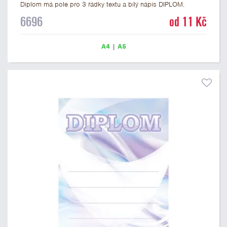
Diplom má pole pro 3 řádky textu a bílý nápis DIPLOM.
Univerzální diplom 6696 máme ve formátu A4 a A5. Tento
6696
od 11 Kč
univerzální diplom je vhodný pro většinu soutěží, ke kterým by
se jako ocenění hodil zobrazený sportovní pohár. Papírový
diplom s univerzálním motivem sportovního poháru má
A4
|
A5
gramáž 250 g/m2.