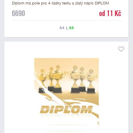
Diplom má pole pro 4 řádky textu a zlatý nápis DIPLOM
vyvedený psacím písmem. Univerzální diplom 6690 máme ve
6690
od 11 Kč
formátu A4 a A5. Tento diplom je vhodný pro většinu událostí,
ke kterým by se hodil i zobrazený sportovní pohár. Papírový
diplom s univerzálním motivem poháru má gramáž 250 g/m2.
A4
|
A5