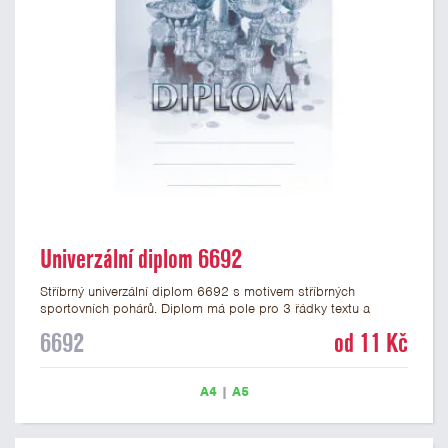
Univerzální diplom 6692
Stříbrný univerzální diplom 6692 s motivem stříbrných
sportovních pohárů. Diplom má pole pro 3 řádky textu a
stříbrný nápis DIPLOM. Univerzální diplom 6692 máme ve
6692
od 11 Kč
formátu A4 a A5. Tento univerzální diplom je vhodný pro
většinu událostí, ke kterým by se hodily jako ocenění i
zobrazené sportovní poháry. Papírový diplom s univerzálním
A4
|
A5
motivem pohárů má gramáž 250 g/m2.