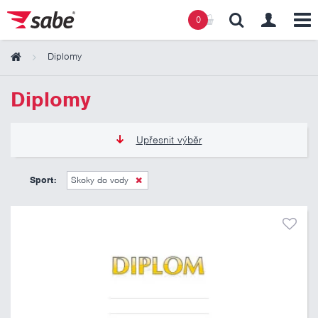
0
Diplomy
Obsah košíku
Diplomy
Košík zeje prázdnotou
Upřesnit výběr
11 Kč
13 Kč
Sport:
Skoky do vody
Pouze skladem