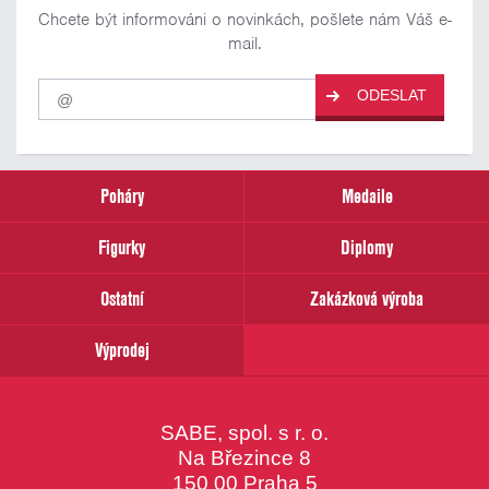
Chcete být informováni o novinkách, pošlete nám Váš e-
mail.
Pro
ODESLAT
odběr
našich
novinek
zadejte
prosím
Poháry
Medaile
Váš
email
Figurky
Diplomy
Ostatní
Zakázková výroba
Výprodej
SABE, spol. s r. o.
Na Březince 8
150 00 Praha 5