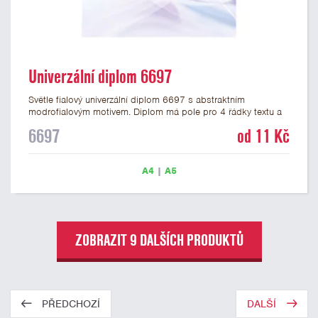
Univerzální diplom 6697
Světle fialový univerzální diplom 6697 s abstraktním
modrofialovým motivem. Diplom má pole pro 4 řádky textu a
šeříkově fialový nápis DIPLOM. Univerzální diplom 6697 máme
6697
od 11 Kč
ve formátu A4 a A5. Papírový diplom s univerzálním
abstraktním motivem má gramáž 250 g/m2.
A4
|
A5
ZOBRAZIT 9 DALŠÍCH PRODUKTŮ
PŘEDCHOZÍ
DALŠÍ