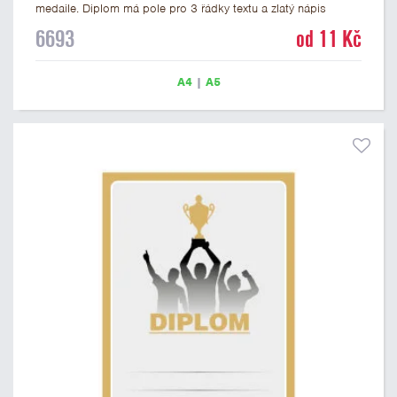
medaile. Diplom má pole pro 3 řádky textu a zlatý nápis
DIPLOM. Univerzální diplom 6693 máme ve formátu A4 a A5.
6693
od 11 Kč
Tento univerzální diplom je vhodný pro většinu událostí, ke
kterým by se hodily jako ocenění i zobrazené medaile.
Papírový diplom s univerzálním motivem medailí má gramáž
A4
|
A5
250 g/m2.