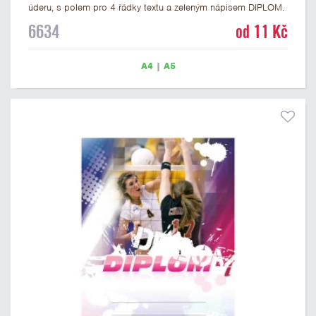
úderu, s polem pro 4 řádky textu a zeleným nápisem DIPLOM.
Volejbalový diplom 6634 máme ve formátu A4 a A5. Papírový
6634
od 11 Kč
diplom s motivem VOLEJBAL má gramáž 250 g/m2.
A4
|
A5