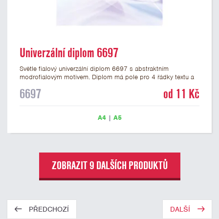
Univerzální diplom 6697
Světle fialový univerzální diplom 6697 s abstraktním
modrofialovým motivem. Diplom má pole pro 4 řádky textu a
šeříkově fialový nápis DIPLOM. Univerzální diplom 6697 máme
6697
od 11 Kč
ve formátu A4 a A5. Papírový diplom s univerzálním
abstraktním motivem má gramáž 250 g/m2.
A4
|
A5
ZOBRAZIT 9 DALŠÍCH PRODUKTŮ
PŘEDCHOZÍ
DALŠÍ