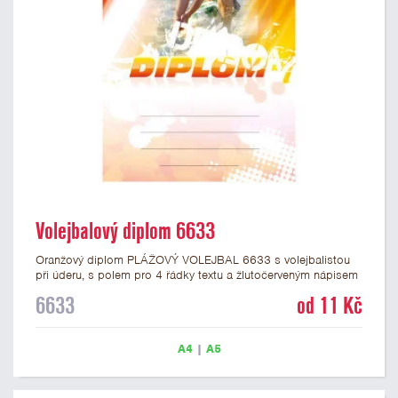
Volejbalový diplom 6633
Oranžový diplom PLÁŽOVÝ VOLEJBAL 6633 s volejbalistou
při úderu, s polem pro 4 řádky textu a žlutočerveným nápisem
DIPLOM. Volejbalový diplom 6629 máme ve formátu A4 a A5.
6633
od 11 Kč
Papírový diplom s motivem PLÁŽOVÝ VOLEJBAL má gramáž
250 g/m2.
A4
|
A5