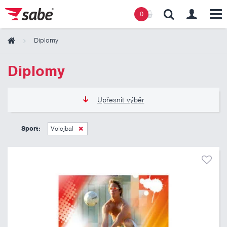
0
Diplomy
Obsah košíku
Diplomy
Košík zeje prázdnotou
Upřesnit výběr
11 Kč
13 Kč
Sport:
Volejbal
Pouze skladem