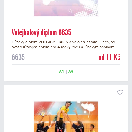
Volejbalový diplom 6635
Růžový diplom VOLEJBAL 6635 s volejbalistkami u sítě, se
světle růžovým polem pro 4 řádky textu a růžovým nápisem
DIPLOM. Volejbalový diplom 6635 máme ve formátu A4 a A5.
6635
od 11 Kč
Papírový diplom s motivem VOLEJBAL má gramáž 250 g/m2.
A4
|
A5