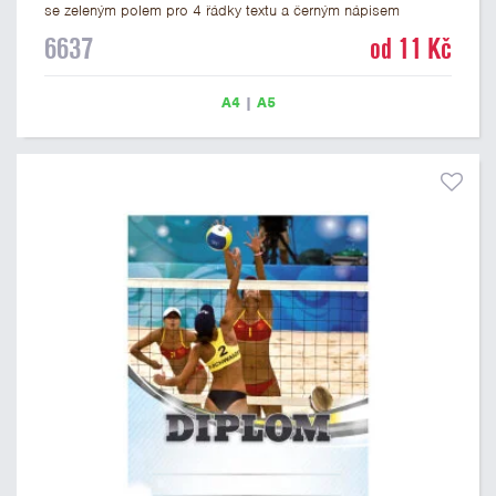
se zeleným polem pro 4 řádky textu a černým nápisem
DIPLOM. Beach volejbalový diplom 6637 máme ve formátu
6637
od 11 Kč
A4 a A5. Papírový diplom s motivem BEACH VOLEJBAL má
gramáž 250 g/m2.
A4
|
A5