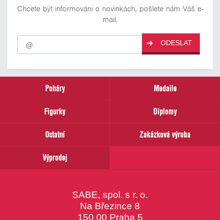
Chcete být informováni o novinkách, pošlete nám Váš e-
mail.
Pro
ODESLAT
odběr
našich
novinek
zadejte
prosím
Poháry
Medaile
Váš
email
Figurky
Diplomy
Ostatní
Zakázková výroba
Výprodej
SABE, spol. s r. o.
Na Březince 8
150 00 Praha 5