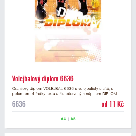
Volejbalový diplom 6636
Oranžový diplom VOLEJBAL 6636 s volejbalisty u sítě, s
polem pro 4 řádky textu a žlutočerveným nápisem DIPLOM.
Volejbalový diplom 6636 máme ve formátu A4 a A5. Papírový
6636
od 11 Kč
diplom s motivem VOLEJBAL má gramáž 250 g/m2.
A4
|
A5