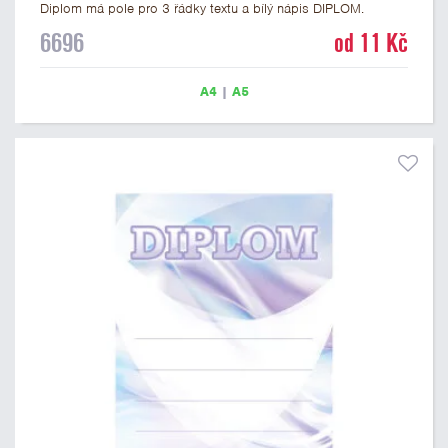
Diplom má pole pro 3 řádky textu a bílý nápis DIPLOM.
Univerzální diplom 6696 máme ve formátu A4 a A5. Tento
6696
od 11 Kč
univerzální diplom je vhodný pro většinu soutěží, ke kterým by
se jako ocenění hodil zobrazený sportovní pohár. Papírový
diplom s univerzálním motivem sportovního poháru má
A4
|
A5
gramáž 250 g/m2.