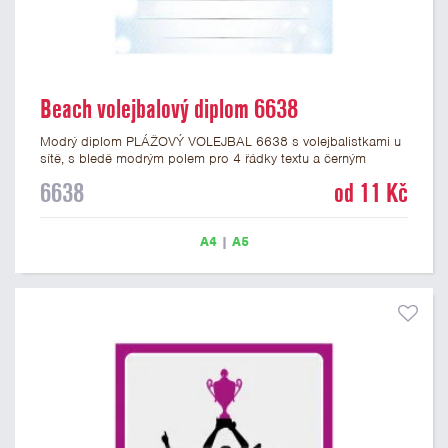
Beach volejbalový diplom 6638
Modrý diplom PLÁŽOVÝ VOLEJBAL 6638 s volejbalistkami u
sítě, s bledě modrým polem pro 4 řádky textu a černým
nápisem DIPLOM. Beach volejbalový diplom 6638 máme ve
6638
od 11 Kč
formátu A4 a A5. Papírový diplom s motivem BEACH
VOLEJBAL má gramáž 250 g/m2.
A4
|
A5