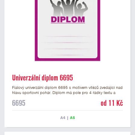
Univerzální diplom 6695
Fialový univerzální diplom 6695 s motivem vítězů zvedající nad
hlavu sportovní pohár. Diplom má pole pro 4 řádky textu a
fialový nápis DIPLOM. Univerzální diplom 6695 máme ve
6695
od 11 Kč
formátu A4 a A5. Tento univerzální diplom je vhodný pro
většinu týmových soutěží, ke kterým by se hodil jako ocenění
zobrazený sportovní pohár. Papírový diplom s univerzálním
A4
|
A5
motivem vítězů s pohárem má gramáž 250 g/m2.