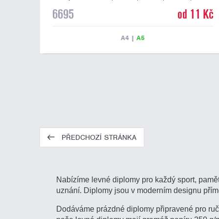
pro 4 řádky textu a fialový nápis DIPLOM. Univerzální
6695
od 11 Kč
diplom 6695 máme ve formátu A4 a A5. Tento
univerzální diplom je vhodný pro většinu týmových
soutěží, ke kterým by se hodil jako ocenění zobrazený
A4
|
A5
sportovní pohár. Papírový diplom s univerzálním
motivem vítězů s pohárem má gramáž 250 g/m2.
PŘEDCHOZÍ STRÁNKA
Nabízíme levné diplomy pro každý sport, pamětn
uznání. Diplomy jsou v moderním designu přím
Dodáváme prázdné diplomy připravené pro ručn