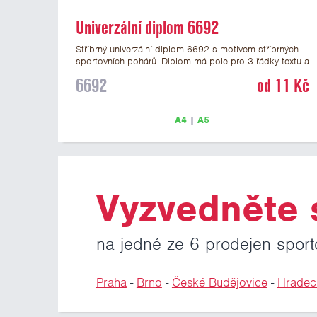
Univerzální diplom 6692
Stříbrný univerzální diplom 6692 s motivem stříbrných
sportovních pohárů. Diplom má pole pro 3 řádky textu a
stříbrný nápis DIPLOM. Univerzální diplom 6692 máme
6692
od 11 Kč
ve formátu A4 a A5. Tento univerzální diplom je vhodný
pro většinu událostí, ke kterým by se hodily jako
ocenění i zobrazené sportovní poháry. Papírový diplom
A4
|
A5
s univerzálním motivem pohárů má gramáž 250 g/m2.
Vyzvedněte s
na jedné ze 6 prodejen sport
Praha
-
Brno
-
České Budějovice
-
Hradec