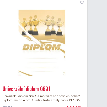
Univerzální diplom 6691
Univerzální diplom 6691 s motivem sportovních pohárů.
Diplom má pole pro 4 řádky textu a zlatý nápis DIPLOM.
Univerzální diplom 6691 máme ve formátu A4 a A5.