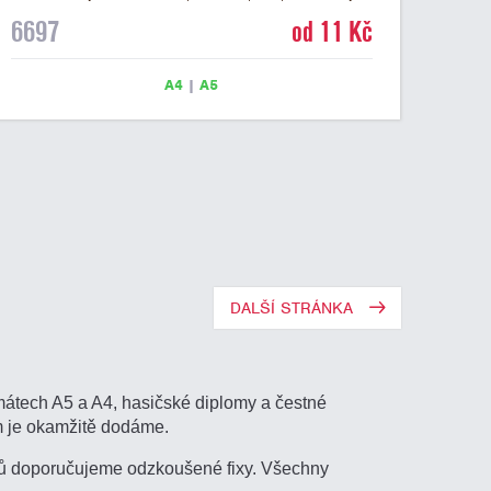
textu a šeříkově fialový nápis DIPLOM. Univerzální
6697
od 11 Kč
diplom 6697 máme ve formátu A4 a A5. Papírový
diplom s univerzálním abstraktním motivem má gramáž
250 g/m2.
A4
|
A5
DALŠÍ STRÁNKA
rmátech A5 a A4, hasičské diplomy a čestné
m je okamžitě dodáme.
omů doporučujeme odzkoušené fixy. Všechny