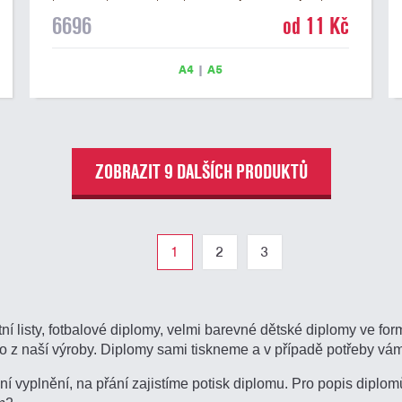
DIPLOM. Univerzální diplom 6696 máme ve formátu A4
6696
od 11 Kč
a A5. Tento univerzální diplom je vhodný pro většinu
soutěží, ke kterým by se jako ocenění hodil zobrazený
sportovní pohár. Papírový diplom s univerzálním
A4
|
A5
motivem sportovního poháru má gramáž 250 g/m2.
ZOBRAZIT 9 DALŠÍCH PRODUKTŮ
1
2
3
í listy, fotbalové diplomy, velmi barevné dětské diplomy ve fo
o z naší výroby. Diplomy sami tiskneme a v případě potřeby vá
í vyplnění, na přání zajistíme potisk diplomu. Pro popis dipl