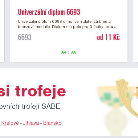
Univerzální diplom 6693
Univerzální diplom 6693 s motivem zlaté, stříbrné a
bronzové medaile. Diplom má pole pro 3 řádky textu a
zlatý nápis DIPLOM. Univerzální diplom 6693 máme ve
6693
od 11 Kč
formátu A4 a A5. Tento univerzální diplom je vhodný
pro většinu událostí, ke kterým by se hodily jako
ocenění i zobrazené medaile. Papírový diplom s
A4
|
A5
univerzálním motivem medailí má gramáž 250 g/m2.
i trofeje
ovních trofejí SABE
 Králové
-
Jihlava
-
Blansko