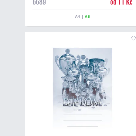
6689
od 11 Kč
Tento diplom je vhodný pro většinu událostí, ke kterým
by se hodil i zobrazený sportovní pohár. Papírový
diplom s univerzálním motivem poháru má gramáž 250
A4
|
A5
g/m2.