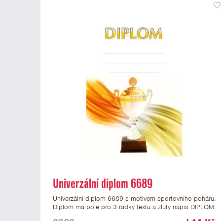
Univerzální diplom 6689
Univerzální diplom 6689 s motivem sportovního poháru.
Diplom má pole pro 3 řádky textu a žlutý nápis DIPLOM.
Univerzální diplom 6689 máme ve formátu A4 a A5.