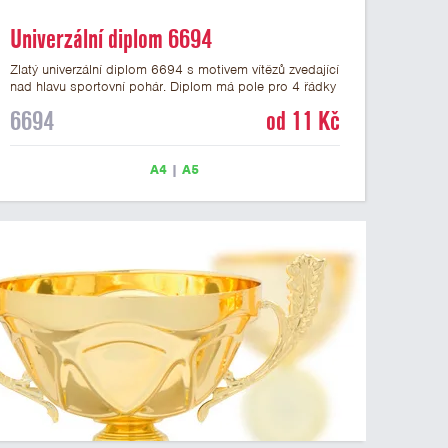
Univerzální diplom 6694
Zlatý univerzální diplom 6694 s motivem vítězů zvedající
nad hlavu sportovní pohár. Diplom má pole pro 4 řádky
textu a zlatý nápis DIPLOM. Univerzální diplom 6694
6694
od 11 Kč
máme ve formátu A4 a A5. Tento univerzální diplom je
vhodný pro většinu týmových soutěží, ke kterým by se
hodil jako ocenění zobrazený sportovní pohár. Papírový
A4
|
A5
diplom s univerzálním motivem vítězů s pohárem má
gramáž 250 g/m2.