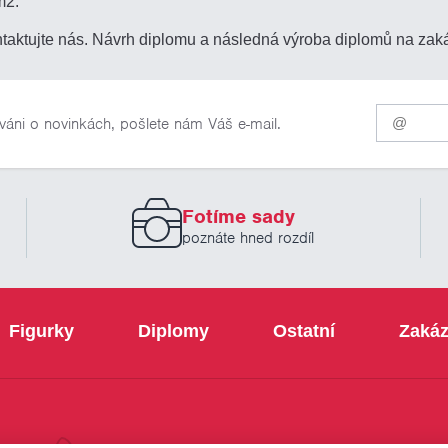
m2.
taktujte nás. Návrh diplomu a následná výroba diplomů na zak
Pro
váni o novinkách, pošlete nám Váš e-mail.
odběr
našich
novinek
zadejte
prosím
Fotíme sady
Váš
email
poznáte hned rozdíl
Figurky
Diplomy
Ostatní
Zakáz