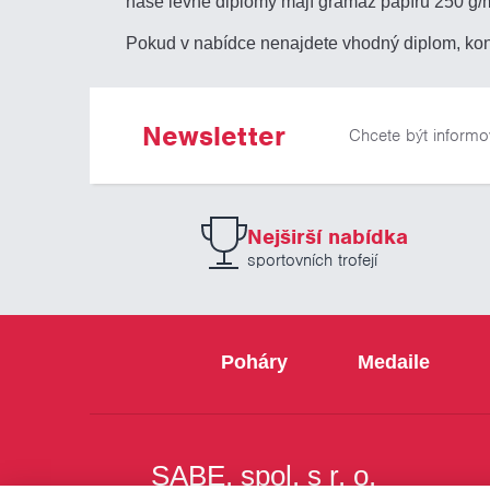
naše levné diplomy mají gramáž papíru 250 g/
Pokud v nabídce nenajdete vhodný diplom, kon
Newsletter
Chcete být informo
Nejširší nabídka
sportovních trofejí
Poháry
Medaile
SABE, spol. s r. o.