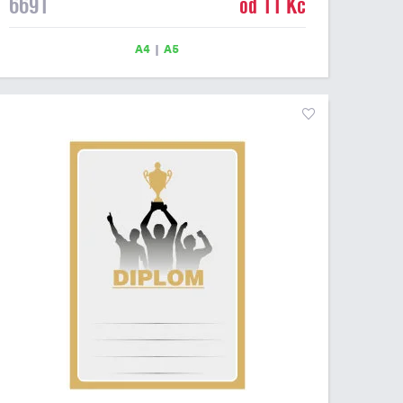
6691
od 11 Kč
Tento univerzální diplom je vhodný pro většinu událostí,
ke kterým by se hodil i zobrazený sportovní pohár.
Papírový diplom s univerzálním motivem sportovních
A4
|
A5
pohárů má gramáž 250 g/m2.