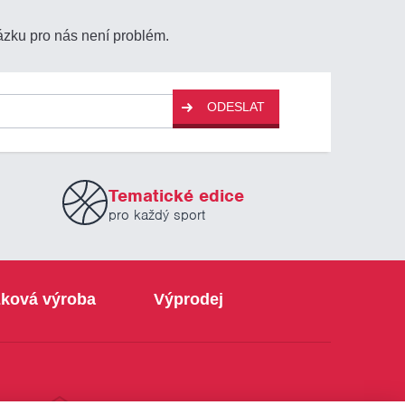
ázku pro nás není problém.
ODESLAT
Tematické edice
pro každý sport
ková výroba
Výprodej