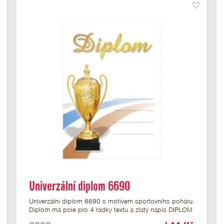
Univerzální diplom 6690
Univerzální diplom 6690 s motivem sportovního poháru.
Diplom má pole pro 4 řádky textu a zlatý nápis DIPLOM
vyvedený psacím písmem. Univerzální diplom 6690