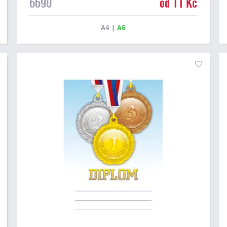
6690
od 11 Kč
máme ve formátu A4 a A5. Tento diplom je vhodný pro
většinu událostí, ke kterým by se hodil i zobrazený
sportovní pohár. Papírový diplom s univerzálním
A4
|
A5
motivem poháru má gramáž 250 g/m2.