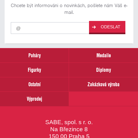
Chcete být informováni o novinkách, pošlete nám Váš e-
mail.
Pro
ODESLAT
odběr
našich
novinek
zadejte
prosím
Poháry
Medaile
Váš
email
Figurky
Diplomy
Ostatní
Zakázková výroba
Výprodej
SABE, spol. s r. o.
Na Březince 8
150 00 Praha 5