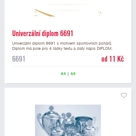
Univerzální diplom 6691
Univerzální diplom 6691 s motivem sportovních pohárů.
Diplom má pole pro 4 řádky textu a zlatý nápis DIPLOM.
Univerzální diplom 6691 máme ve formátu A4 a A5. Tento
6691
od 11 Kč
univerzální diplom je vhodný pro většinu událostí, ke kterým by
se hodil i zobrazený sportovní pohár. Papírový diplom s
univerzálním motivem sportovních pohárů má gramáž 250
A4
|
A5
g/m2.