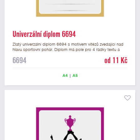
Univerzální diplom 6694
Zlatý univerzální diplom 6694 s motivem vítězů zvedající nad
hlavu sportovní pohár. Diplom má pole pro 4 řádky textu a
zlatý nápis DIPLOM. Univerzální diplom 6694 máme ve
6694
od 11 Kč
formátu A4 a A5. Tento univerzální diplom je vhodný pro
většinu týmových soutěží, ke kterým by se hodil jako ocenění
zobrazený sportovní pohár. Papírový diplom s univerzálním
A4
|
A5
motivem vítězů s pohárem má gramáž 250 g/m2.