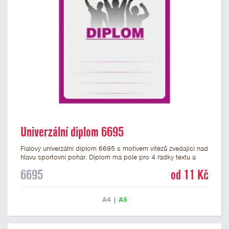
Univerzální diplom 6695
Fialový univerzální diplom 6695 s motivem vítězů zvedající nad
hlavu sportovní pohár. Diplom má pole pro 4 řádky textu a
fialový nápis DIPLOM. Univerzální diplom 6695 máme ve
6695
od 11 Kč
formátu A4 a A5. Tento univerzální diplom je vhodný pro
většinu týmových soutěží, ke kterým by se hodil jako ocenění
zobrazený sportovní pohár. Papírový diplom s univerzálním
A4
|
A5
motivem vítězů s pohárem má gramáž 250 g/m2.