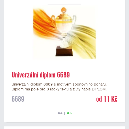
Univerzální diplom 6689
Univerzální diplom 6689 s motivem sportovního poháru.
Diplom má pole pro 3 řádky textu a žlutý nápis DIPLOM.
Univerzální diplom 6689 máme ve formátu A4 a A5. Tento
6689
od 11 Kč
diplom je vhodný pro většinu událostí, ke kterým by se hodil i
zobrazený sportovní pohár. Papírový diplom s univerzálním
motivem poháru má gramáž 250 g/m2.
A4
|
A5