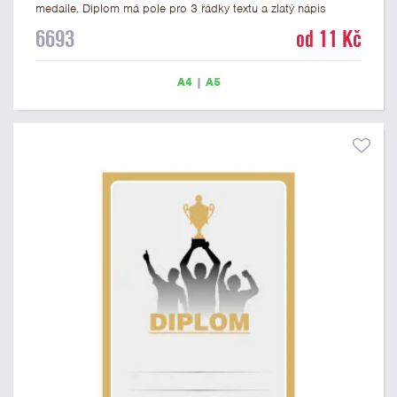
medaile. Diplom má pole pro 3 řádky textu a zlatý nápis
DIPLOM. Univerzální diplom 6693 máme ve formátu A4 a A5.
6693
od 11 Kč
Tento univerzální diplom je vhodný pro většinu událostí, ke
kterým by se hodily jako ocenění i zobrazené medaile.
Papírový diplom s univerzálním motivem medailí má gramáž
A4
|
A5
250 g/m2.