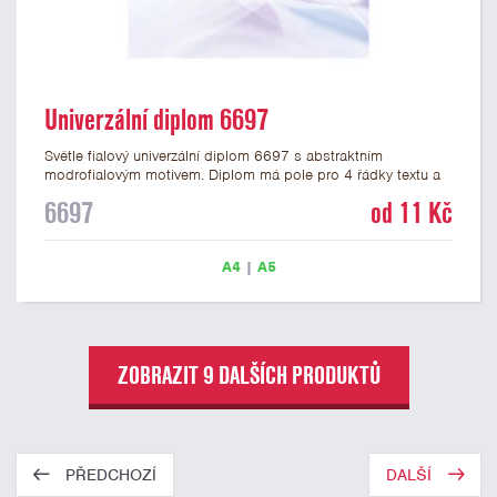
Univerzální diplom 6697
Světle fialový univerzální diplom 6697 s abstraktním
modrofialovým motivem. Diplom má pole pro 4 řádky textu a
šeříkově fialový nápis DIPLOM. Univerzální diplom 6697 máme
6697
od 11 Kč
ve formátu A4 a A5. Papírový diplom s univerzálním
abstraktním motivem má gramáž 250 g/m2.
A4
|
A5
ZOBRAZIT 9 DALŠÍCH PRODUKTŮ
PŘEDCHOZÍ
DALŠÍ