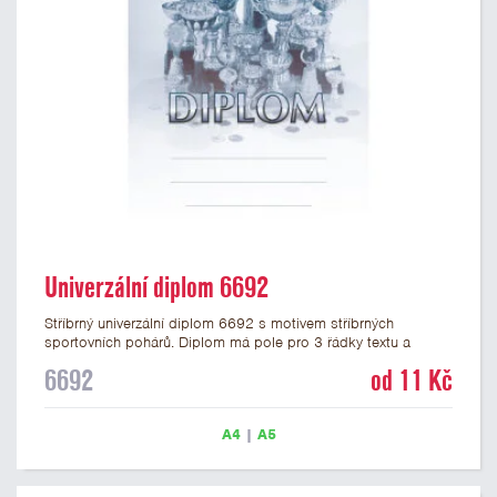
Univerzální diplom 6692
Stříbrný univerzální diplom 6692 s motivem stříbrných
sportovních pohárů. Diplom má pole pro 3 řádky textu a
stříbrný nápis DIPLOM. Univerzální diplom 6692 máme ve
6692
od 11 Kč
formátu A4 a A5. Tento univerzální diplom je vhodný pro
většinu událostí, ke kterým by se hodily jako ocenění i
zobrazené sportovní poháry. Papírový diplom s univerzálním
A4
|
A5
motivem pohárů má gramáž 250 g/m2.