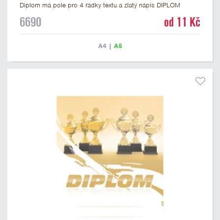
Diplom má pole pro 4 řádky textu a zlatý nápis DIPLOM
vyvedený psacím písmem. Univerzální diplom 6690 máme ve
6690
od 11 Kč
formátu A4 a A5. Tento diplom je vhodný pro většinu událostí,
ke kterým by se hodil i zobrazený sportovní pohár. Papírový
diplom s univerzálním motivem poháru má gramáž 250 g/m2.
A4
|
A5