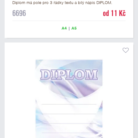
Diplom má pole pro 3 řádky textu a bílý nápis DIPLOM.
Univerzální diplom 6696 máme ve formátu A4 a A5. Tento
6696
od 11 Kč
univerzální diplom je vhodný pro většinu soutěží, ke kterým by
se jako ocenění hodil zobrazený sportovní pohár. Papírový
diplom s univerzálním motivem sportovního poháru má
A4
|
A5
gramáž 250 g/m2.