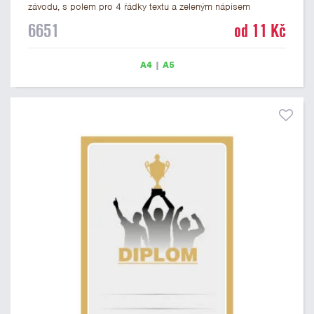
závodu, s polem pro 4 řádky textu a zeleným nápisem
DIPLOM. Běžkařský diplom 6651 máme ve formátu A4 a A5.
6651
od 11 Kč
Papírový diplom s motivem běžeckého lyžování má gramáž
250 g/m2.
A4
|
A5