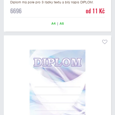
Diplom má pole pro 3 řádky textu a bílý nápis DIPLOM.
Univerzální diplom 6696 máme ve formátu A4 a A5. Tento
6696
od 11 Kč
univerzální diplom je vhodný pro většinu soutěží, ke kterým by
se jako ocenění hodil zobrazený sportovní pohár. Papírový
diplom s univerzálním motivem sportovního poháru má
A4
|
A5
gramáž 250 g/m2.