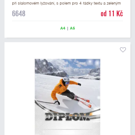
při slalomovém lyžování, s polem pro 4 řádky textu a zeleným
nápisem DIPLOM. Lyžařský diplom 6648 máme ve formátu A4
6648
od 11 Kč
a A5. Papírový diplom s motivem slalomu má gramáž 250
g/m2.
A4
|
A5