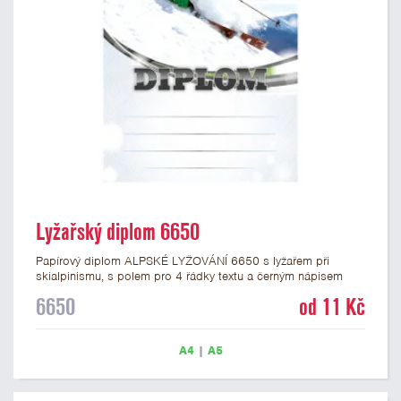
Lyžařský diplom 6650
Papírový diplom ALPSKÉ LYŽOVÁNÍ 6650 s lyžařem při
skialpinismu, s polem pro 4 řádky textu a černým nápisem
DIPLOM. Lyžařský diplom 6650 máme ve formátu A4 a A5.
6650
od 11 Kč
Papírový diplom s motivem skialpinismu / freeskiingu má
gramáž 250 g/m2.
A4
|
A5