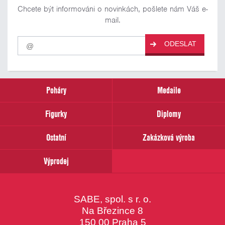
Chcete být informováni o novinkách, pošlete nám Váš e-
mail.
Pro
ODESLAT
odběr
našich
novinek
zadejte
prosím
Poháry
Medaile
Váš
email
Figurky
Diplomy
Ostatní
Zakázková výroba
Výprodej
SABE, spol. s r. o.
Na Březince 8
150 00 Praha 5