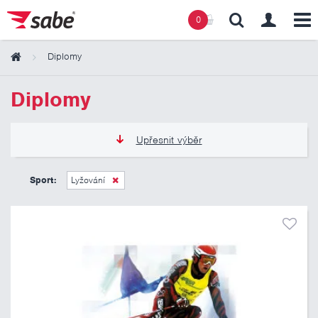
0
Diplomy
Obsah košíku
Diplomy
Košík zeje prázdnotou
Upřesnit výběr
11 Kč
13 Kč
Sport:
Lyžování
Pouze skladem