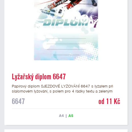
Lyžařský diplom 6647
Papírový diplom SJEZDOVÉ LYŽOVÁNÍ 6647 s lyžařem při
slalomovém lyžování, s polem pro 4 řádky textu a zeleným
nápisem DIPLOM. Lyžařský diplom 6647 máme ve formátu A4
6647
od 11 Kč
a A5. Papírový diplom s motivem slalomu má gramáž 250
g/m2.
A4
|
A5