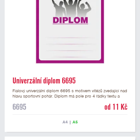
Univerzální diplom 6695
Fialový univerzální diplom 6695 s motivem vítězů zvedající nad
hlavu sportovní pohár. Diplom má pole pro 4 řádky textu a
fialový nápis DIPLOM. Univerzální diplom 6695 máme ve
6695
od 11 Kč
formátu A4 a A5. Tento univerzální diplom je vhodný pro
většinu týmových soutěží, ke kterým by se hodil jako ocenění
zobrazený sportovní pohár. Papírový diplom s univerzálním
A4
|
A5
motivem vítězů s pohárem má gramáž 250 g/m2.