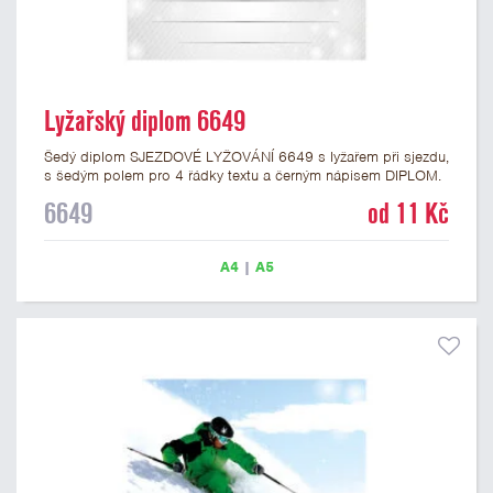
Lyžařský diplom 6649
Šedý diplom SJEZDOVÉ LYŽOVÁNÍ 6649 s lyžařem při sjezdu,
s šedým polem pro 4 řádky textu a černým nápisem DIPLOM.
Lyžařský diplom 6649 máme ve formátu A4 a A5. Papírový
6649
od 11 Kč
diplom s motivem sjezdového lyžování má gramáž 250 g/m2.
A4
|
A5