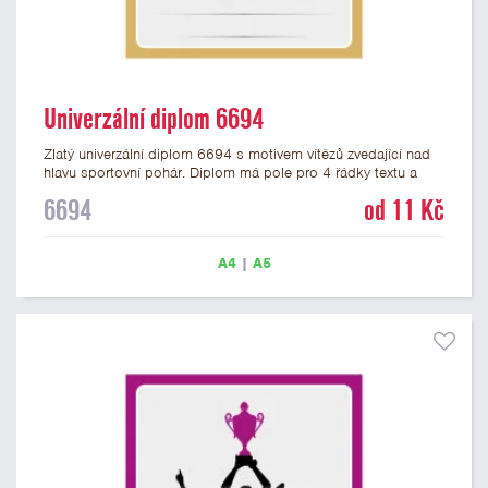
Univerzální diplom 6694
Zlatý univerzální diplom 6694 s motivem vítězů zvedající nad
hlavu sportovní pohár. Diplom má pole pro 4 řádky textu a
zlatý nápis DIPLOM. Univerzální diplom 6694 máme ve
6694
od 11 Kč
formátu A4 a A5. Tento univerzální diplom je vhodný pro
většinu týmových soutěží, ke kterým by se hodil jako ocenění
zobrazený sportovní pohár. Papírový diplom s univerzálním
A4
|
A5
motivem vítězů s pohárem má gramáž 250 g/m2.