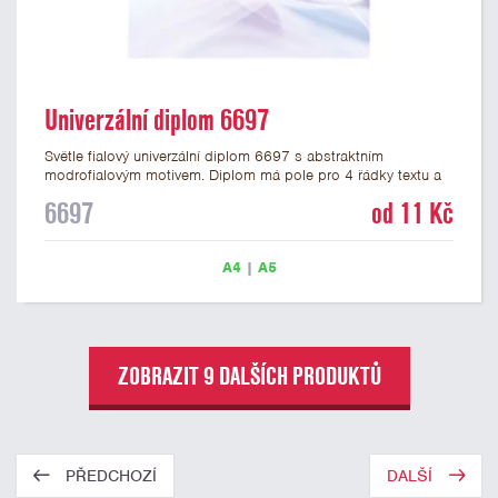
Univerzální diplom 6697
Světle fialový univerzální diplom 6697 s abstraktním
modrofialovým motivem. Diplom má pole pro 4 řádky textu a
šeříkově fialový nápis DIPLOM. Univerzální diplom 6697 máme
6697
od 11 Kč
ve formátu A4 a A5. Papírový diplom s univerzálním
abstraktním motivem má gramáž 250 g/m2.
A4
|
A5
ZOBRAZIT 9 DALŠÍCH PRODUKTŮ
PŘEDCHOZÍ
DALŠÍ