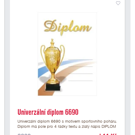
Univerzální diplom 6690
Univerzální diplom 6690 s motivem sportovního poháru.
Diplom má pole pro 4 řádky textu a zlatý nápis DIPLOM
vyvedený psacím písmem. Univerzální diplom 6690