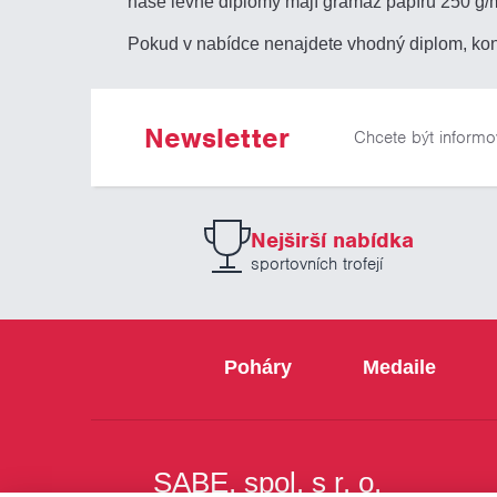
naše levné diplomy mají gramáž papíru 250 g/
Pokud v nabídce nenajdete vhodný diplom, kon
Newsletter
Chcete být informo
Nejširší nabídka
sportovních trofejí
Poháry
Medaile
SABE, spol. s r. o.