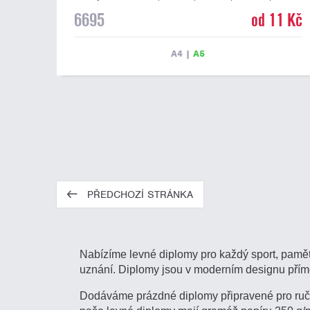
pro 4 řádky textu a fialový nápis DIPLOM. Univerzální
6695
od 11 Kč
diplom 6695 máme ve formátu A4 a A5. Tento
univerzální diplom je vhodný pro většinu týmových
soutěží, ke kterým by se hodil jako ocenění zobrazený
A4
|
A5
sportovní pohár. Papírový diplom s univerzálním
motivem vítězů s pohárem má gramáž 250 g/m2.
PŘEDCHOZÍ STRÁNKA
Nabízíme levné diplomy pro každý sport, pamětn
uznání. Diplomy jsou v moderním designu přím
Dodáváme prázdné diplomy připravené pro ručn