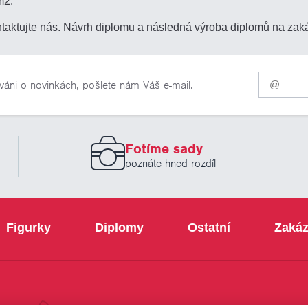
m2.
taktujte nás. Návrh diplomu a následná výroba diplomů na zak
Pro
váni o novinkách, pošlete nám Váš e-mail.
odběr
našich
novinek
zadejte
prosím
Fotíme sady
Váš
email
poznáte hned rozdíl
Figurky
Diplomy
Ostatní
Zakáz