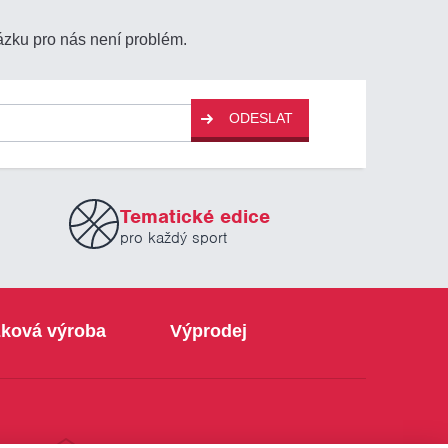
ázku pro nás není problém.
ODESLAT
Tematické edice
pro každý sport
ková výroba
Výprodej