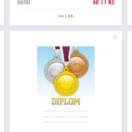
6690
od 11 Kč
máme ve formátu A4 a A5. Tento diplom je vhodný pro
většinu událostí, ke kterým by se hodil i zobrazený
sportovní pohár. Papírový diplom s univerzálním
A4
|
A5
motivem poháru má gramáž 250 g/m2.