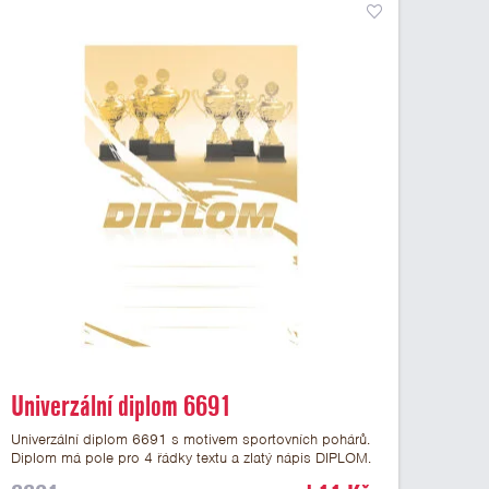
Univerzální diplom 6691
Univerzální diplom 6691 s motivem sportovních pohárů.
Diplom má pole pro 4 řádky textu a zlatý nápis DIPLOM.
Univerzální diplom 6691 máme ve formátu A4 a A5.