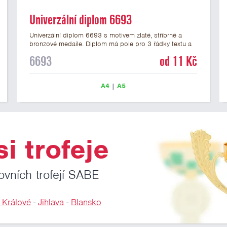
Univerzální diplom 6693
Univerzální diplom 6693 s motivem zlaté, stříbrné a
bronzové medaile. Diplom má pole pro 3 řádky textu a
zlatý nápis DIPLOM. Univerzální diplom 6693 máme ve
6693
od 11 Kč
formátu A4 a A5. Tento univerzální diplom je vhodný
pro většinu událostí, ke kterým by se hodily jako
ocenění i zobrazené medaile. Papírový diplom s
A4
|
A5
univerzálním motivem medailí má gramáž 250 g/m2.
i trofeje
ovních trofejí SABE
 Králové
-
Jihlava
-
Blansko