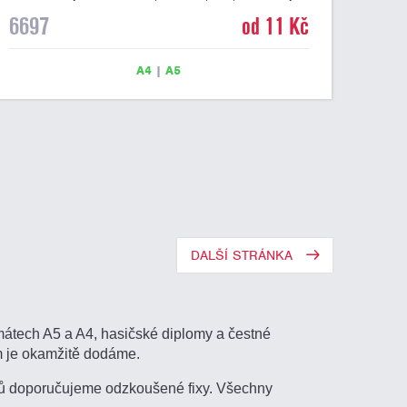
textu a šeříkově fialový nápis DIPLOM. Univerzální
6697
od 11 Kč
diplom 6697 máme ve formátu A4 a A5. Papírový
diplom s univerzálním abstraktním motivem má gramáž
250 g/m2.
A4
|
A5
DALŠÍ STRÁNKA
rmátech A5 a A4, hasičské diplomy a čestné
m je okamžitě dodáme.
omů doporučujeme odzkoušené fixy. Všechny