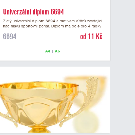
Univerzální diplom 6694
Zlatý univerzální diplom 6694 s motivem vítězů zvedající
nad hlavu sportovní pohár. Diplom má pole pro 4 řádky
textu a zlatý nápis DIPLOM. Univerzální diplom 6694
6694
od 11 Kč
máme ve formátu A4 a A5. Tento univerzální diplom je
vhodný pro většinu týmových soutěží, ke kterým by se
hodil jako ocenění zobrazený sportovní pohár. Papírový
A4
|
A5
diplom s univerzálním motivem vítězů s pohárem má
gramáž 250 g/m2.