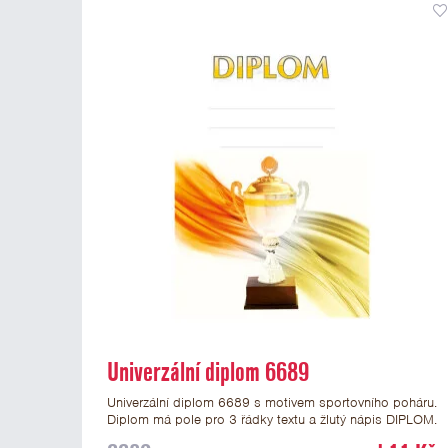
Univerzální diplom 6689
Univerzální diplom 6689 s motivem sportovního poháru.
Diplom má pole pro 3 řádky textu a žlutý nápis DIPLOM.
Univerzální diplom 6689 máme ve formátu A4 a A5.