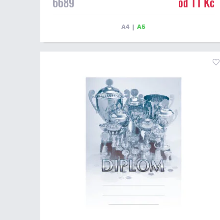
6689
od 11 Kč
Tento diplom je vhodný pro většinu událostí, ke kterým
by se hodil i zobrazený sportovní pohár. Papírový
diplom s univerzálním motivem poháru má gramáž 250
A4
|
A5
g/m2.