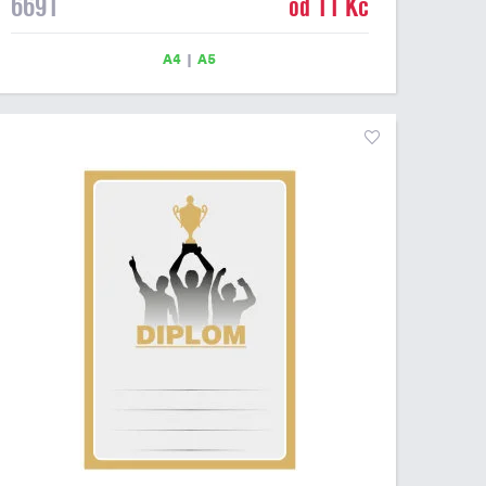
6691
od 11 Kč
Tento univerzální diplom je vhodný pro většinu událostí,
ke kterým by se hodil i zobrazený sportovní pohár.
Papírový diplom s univerzálním motivem sportovních
A4
|
A5
pohárů má gramáž 250 g/m2.