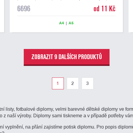
DIPLOM. Univerzální diplom 6696 máme ve formátu A4
6696
od 11 Kč
a A5. Tento univerzální diplom je vhodný pro většinu
soutěží, ke kterým by se jako ocenění hodil zobrazený
sportovní pohár. Papírový diplom s univerzálním
A4
|
A5
motivem sportovního poháru má gramáž 250 g/m2.
ZOBRAZIT 9 DALŠÍCH PRODUKTŮ
1
2
3
í listy, fotbalové diplomy, velmi barevné dětské diplomy ve fo
o z naší výroby. Diplomy sami tiskneme a v případě potřeby vá
í vyplnění, na přání zajistíme potisk diplomu. Pro popis dipl