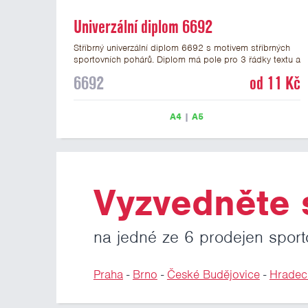
Univerzální diplom 6692
Stříbrný univerzální diplom 6692 s motivem stříbrných
sportovních pohárů. Diplom má pole pro 3 řádky textu a
stříbrný nápis DIPLOM. Univerzální diplom 6692 máme
6692
od 11 Kč
ve formátu A4 a A5. Tento univerzální diplom je vhodný
pro většinu událostí, ke kterým by se hodily jako
ocenění i zobrazené sportovní poháry. Papírový diplom
A4
|
A5
s univerzálním motivem pohárů má gramáž 250 g/m2.
Vyzvedněte s
na jedné ze 6 prodejen sport
Praha
-
Brno
-
České Budějovice
-
Hradec