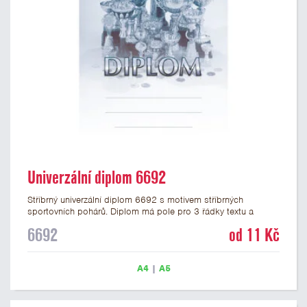
Univerzální diplom 6692
Stříbrný univerzální diplom 6692 s motivem stříbrných
sportovních pohárů. Diplom má pole pro 3 řádky textu a
stříbrný nápis DIPLOM. Univerzální diplom 6692 máme ve
6692
od 11 Kč
formátu A4 a A5. Tento univerzální diplom je vhodný pro
většinu událostí, ke kterým by se hodily jako ocenění i
zobrazené sportovní poháry. Papírový diplom s univerzálním
A4
|
A5
motivem pohárů má gramáž 250 g/m2.