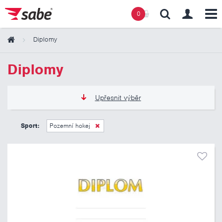
0
Diplomy
Obsah košíku
Diplomy
Košík zeje prázdnotou
Upřesnit výběr
11 Kč
13 Kč
Sport:
Pozemní hokej
Pouze skladem