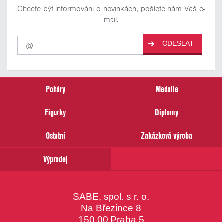
Chcete být informováni o novinkách, pošlete nám Váš e-
mail.
Pro
ODESLAT
odběr
našich
novinek
zadejte
prosím
Poháry
Medaile
Váš
email
Figurky
Diplomy
Ostatní
Zakázková výroba
Výprodej
SABE, spol. s r. o.
Na Březince 8
150 00 Praha 5