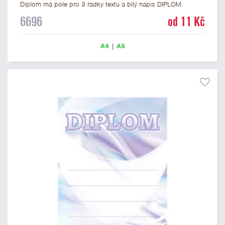
Diplom má pole pro 3 řádky textu a bílý nápis DIPLOM.
Univerzální diplom 6696 máme ve formátu A4 a A5. Tento
6696
od 11 Kč
univerzální diplom je vhodný pro většinu soutěží, ke kterým by
se jako ocenění hodil zobrazený sportovní pohár. Papírový
diplom s univerzálním motivem sportovního poháru má
A4
|
A5
gramáž 250 g/m2.