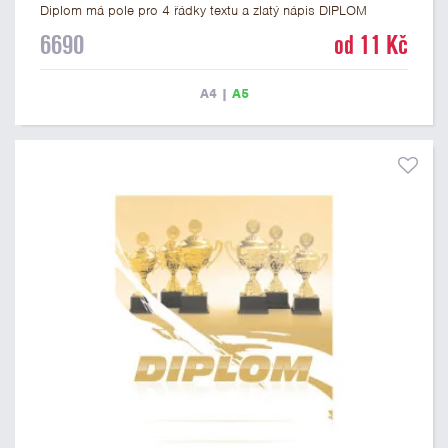
Diplom má pole pro 4 řádky textu a zlatý nápis DIPLOM
vyvedený psacím písmem. Univerzální diplom 6690 máme ve
6690
od 11 Kč
formátu A4 a A5. Tento diplom je vhodný pro většinu událostí,
ke kterým by se hodil i zobrazený sportovní pohár. Papírový
diplom s univerzálním motivem poháru má gramáž 250 g/m2.
A4
|
A5