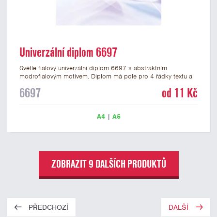
Univerzální diplom 6697
Světle fialový univerzální diplom 6697 s abstraktním
modrofialovým motivem. Diplom má pole pro 4 řádky textu a
šeříkově fialový nápis DIPLOM. Univerzální diplom 6697 máme
6697
od 11 Kč
ve formátu A4 a A5. Papírový diplom s univerzálním
abstraktním motivem má gramáž 250 g/m2.
A4
|
A5
ZOBRAZIT 9 DALŠÍCH PRODUKTŮ
PŘEDCHOZÍ
DALŠÍ