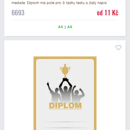
medaile. Diplom má pole pro 3 řádky textu a zlatý nápis
DIPLOM. Univerzální diplom 6693 máme ve formátu A4 a A5.
6693
od 11 Kč
Tento univerzální diplom je vhodný pro většinu událostí, ke
kterým by se hodily jako ocenění i zobrazené medaile.
Papírový diplom s univerzálním motivem medailí má gramáž
A4
|
A5
250 g/m2.