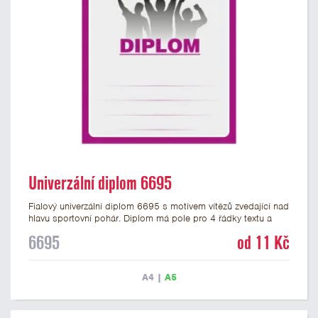
Univerzální diplom 6695
Fialový univerzální diplom 6695 s motivem vítězů zvedající nad
hlavu sportovní pohár. Diplom má pole pro 4 řádky textu a
fialový nápis DIPLOM. Univerzální diplom 6695 máme ve
6695
od 11 Kč
formátu A4 a A5. Tento univerzální diplom je vhodný pro
většinu týmových soutěží, ke kterým by se hodil jako ocenění
zobrazený sportovní pohár. Papírový diplom s univerzálním
A4
|
A5
motivem vítězů s pohárem má gramáž 250 g/m2.