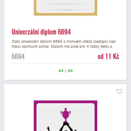
Univerzální diplom 6694
Zlatý univerzální diplom 6694 s motivem vítězů zvedající nad
hlavu sportovní pohár. Diplom má pole pro 4 řádky textu a
zlatý nápis DIPLOM. Univerzální diplom 6694 máme ve
6694
od 11 Kč
formátu A4 a A5. Tento univerzální diplom je vhodný pro
většinu týmových soutěží, ke kterým by se hodil jako ocenění
zobrazený sportovní pohár. Papírový diplom s univerzálním
A4
|
A5
motivem vítězů s pohárem má gramáž 250 g/m2.