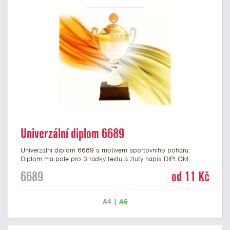
Univerzální diplom 6689
Univerzální diplom 6689 s motivem sportovního poháru.
Diplom má pole pro 3 řádky textu a žlutý nápis DIPLOM.
Univerzální diplom 6689 máme ve formátu A4 a A5. Tento
6689
od 11 Kč
diplom je vhodný pro většinu událostí, ke kterým by se hodil i
zobrazený sportovní pohár. Papírový diplom s univerzálním
motivem poháru má gramáž 250 g/m2.
A4
|
A5