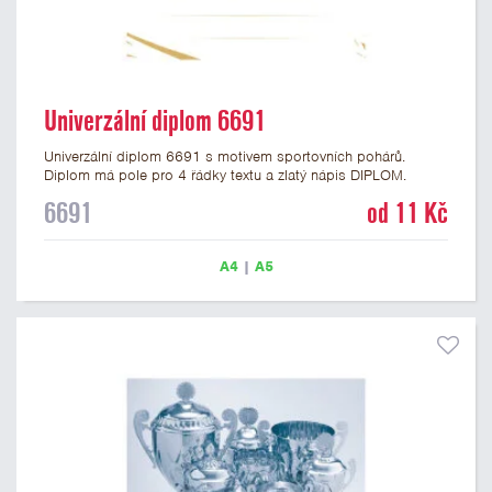
Univerzální diplom 6691
Univerzální diplom 6691 s motivem sportovních pohárů.
Diplom má pole pro 4 řádky textu a zlatý nápis DIPLOM.
Univerzální diplom 6691 máme ve formátu A4 a A5. Tento
6691
od 11 Kč
univerzální diplom je vhodný pro většinu událostí, ke kterým by
se hodil i zobrazený sportovní pohár. Papírový diplom s
univerzálním motivem sportovních pohárů má gramáž 250
A4
|
A5
g/m2.