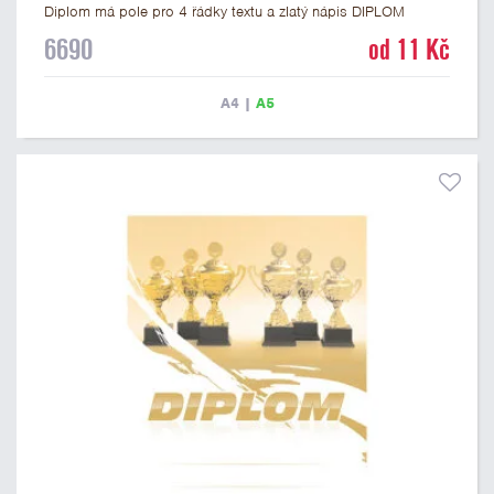
Diplom má pole pro 4 řádky textu a zlatý nápis DIPLOM
vyvedený psacím písmem. Univerzální diplom 6690 máme ve
6690
od 11 Kč
formátu A4 a A5. Tento diplom je vhodný pro většinu událostí,
ke kterým by se hodil i zobrazený sportovní pohár. Papírový
diplom s univerzálním motivem poháru má gramáž 250 g/m2.
A4
|
A5