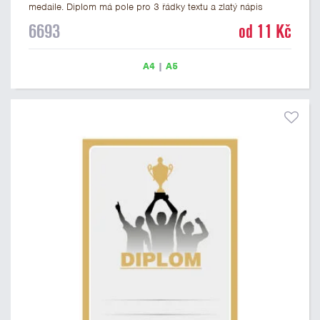
medaile. Diplom má pole pro 3 řádky textu a zlatý nápis
DIPLOM. Univerzální diplom 6693 máme ve formátu A4 a A5.
6693
od 11 Kč
Tento univerzální diplom je vhodný pro většinu událostí, ke
kterým by se hodily jako ocenění i zobrazené medaile.
Papírový diplom s univerzálním motivem medailí má gramáž
A4
|
A5
250 g/m2.