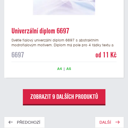
Univerzální diplom 6697
Světle fialový univerzální diplom 6697 s abstraktním
modrofialovým motivem. Diplom má pole pro 4 řádky textu a
šeříkově fialový nápis DIPLOM. Univerzální diplom 6697 máme
6697
od 11 Kč
ve formátu A4 a A5. Papírový diplom s univerzálním
abstraktním motivem má gramáž 250 g/m2.
A4
|
A5
ZOBRAZIT 9 DALŠÍCH PRODUKTŮ
PŘEDCHOZÍ
DALŠÍ