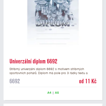
Univerzální diplom 6692
Stříbrný univerzální diplom 6692 s motivem stříbrných
sportovních pohárů. Diplom má pole pro 3 řádky textu a
stříbrný nápis DIPLOM. Univerzální diplom 6692 máme ve
6692
od 11 Kč
formátu A4 a A5. Tento univerzální diplom je vhodný pro
většinu událostí, ke kterým by se hodily jako ocenění i
zobrazené sportovní poháry. Papírový diplom s univerzálním
A4
|
A5
motivem pohárů má gramáž 250 g/m2.