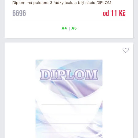
Diplom má pole pro 3 řádky textu a bílý nápis DIPLOM.
Univerzální diplom 6696 máme ve formátu A4 a A5. Tento
6696
od 11 Kč
univerzální diplom je vhodný pro většinu soutěží, ke kterým by
se jako ocenění hodil zobrazený sportovní pohár. Papírový
diplom s univerzálním motivem sportovního poháru má
A4
|
A5
gramáž 250 g/m2.