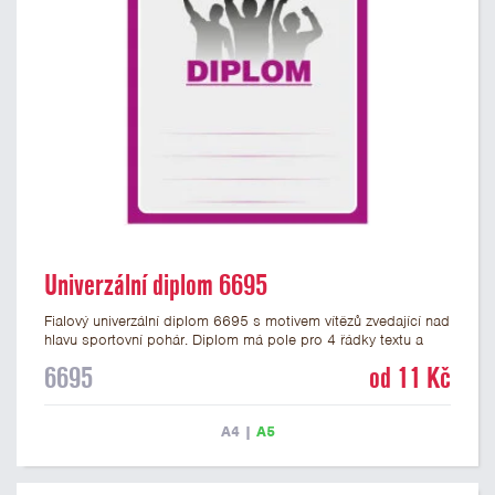
Univerzální diplom 6695
Fialový univerzální diplom 6695 s motivem vítězů zvedající nad
hlavu sportovní pohár. Diplom má pole pro 4 řádky textu a
fialový nápis DIPLOM. Univerzální diplom 6695 máme ve
6695
od 11 Kč
formátu A4 a A5. Tento univerzální diplom je vhodný pro
většinu týmových soutěží, ke kterým by se hodil jako ocenění
zobrazený sportovní pohár. Papírový diplom s univerzálním
A4
|
A5
motivem vítězů s pohárem má gramáž 250 g/m2.