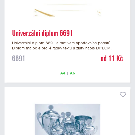
Univerzální diplom 6691
Univerzální diplom 6691 s motivem sportovních pohárů.
Diplom má pole pro 4 řádky textu a zlatý nápis DIPLOM.
Univerzální diplom 6691 máme ve formátu A4 a A5. Tento
6691
od 11 Kč
univerzální diplom je vhodný pro většinu událostí, ke kterým by
se hodil i zobrazený sportovní pohár. Papírový diplom s
univerzálním motivem sportovních pohárů má gramáž 250
A4
|
A5
g/m2.