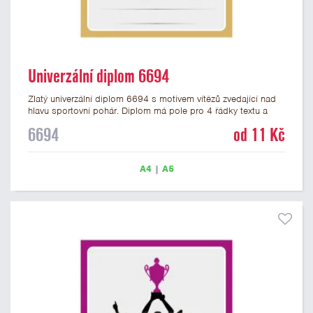
Univerzální diplom 6694
Zlatý univerzální diplom 6694 s motivem vítězů zvedající nad
hlavu sportovní pohár. Diplom má pole pro 4 řádky textu a
zlatý nápis DIPLOM. Univerzální diplom 6694 máme ve
6694
od 11 Kč
formátu A4 a A5. Tento univerzální diplom je vhodný pro
většinu týmových soutěží, ke kterým by se hodil jako ocenění
zobrazený sportovní pohár. Papírový diplom s univerzálním
A4
|
A5
motivem vítězů s pohárem má gramáž 250 g/m2.