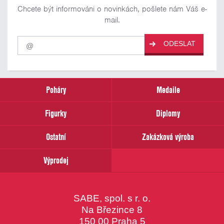
Chcete být informováni o novinkách, pošlete nám Váš e-
mail.
Pro
ODESLAT
odběr
našich
novinek
zadejte
prosím
Poháry
Medaile
Váš
email
Figurky
Diplomy
Ostatní
Zakázková výroba
Výprodej
SABE, spol. s r. o.
Na Březince 8
150 00 Praha 5