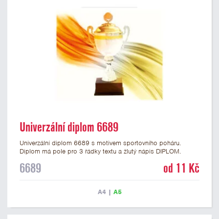
Univerzální diplom 6689
Univerzální diplom 6689 s motivem sportovního poháru.
Diplom má pole pro 3 řádky textu a žlutý nápis DIPLOM.
Univerzální diplom 6689 máme ve formátu A4 a A5. Tento
6689
od 11 Kč
diplom je vhodný pro většinu událostí, ke kterým by se hodil i
zobrazený sportovní pohár. Papírový diplom s univerzálním
motivem poháru má gramáž 250 g/m2.
A4
|
A5