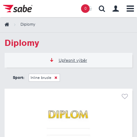
0
Diplomy
Obsah košíku
Diplomy
Košík zeje prázdnotou
Upřesnit výběr
11 Kč
13 Kč
Sport:
Inline brusle
Pouze skladem