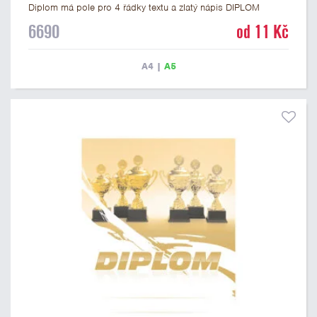
Diplom má pole pro 4 řádky textu a zlatý nápis DIPLOM
vyvedený psacím písmem. Univerzální diplom 6690 máme ve
6690
od 11 Kč
formátu A4 a A5. Tento diplom je vhodný pro většinu událostí,
ke kterým by se hodil i zobrazený sportovní pohár. Papírový
diplom s univerzálním motivem poháru má gramáž 250 g/m2.
A4
|
A5