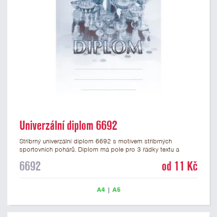
Univerzální diplom 6692
Stříbrný univerzální diplom 6692 s motivem stříbrných
sportovních pohárů. Diplom má pole pro 3 řádky textu a
stříbrný nápis DIPLOM. Univerzální diplom 6692 máme ve
6692
od 11 Kč
formátu A4 a A5. Tento univerzální diplom je vhodný pro
většinu událostí, ke kterým by se hodily jako ocenění i
zobrazené sportovní poháry. Papírový diplom s univerzálním
A4
|
A5
motivem pohárů má gramáž 250 g/m2.