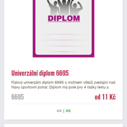
Univerzální diplom 6695
Fialový univerzální diplom 6695 s motivem vítězů zvedající nad
hlavu sportovní pohár. Diplom má pole pro 4 řádky textu a
fialový nápis DIPLOM. Univerzální diplom 6695 máme ve
6695
od 11 Kč
formátu A4 a A5. Tento univerzální diplom je vhodný pro
většinu týmových soutěží, ke kterým by se hodil jako ocenění
zobrazený sportovní pohár. Papírový diplom s univerzálním
A4
|
A5
motivem vítězů s pohárem má gramáž 250 g/m2.