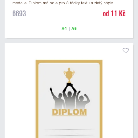
medaile. Diplom má pole pro 3 řádky textu a zlatý nápis
DIPLOM. Univerzální diplom 6693 máme ve formátu A4 a A5.
6693
od 11 Kč
Tento univerzální diplom je vhodný pro většinu událostí, ke
kterým by se hodily jako ocenění i zobrazené medaile.
Papírový diplom s univerzálním motivem medailí má gramáž
A4
|
A5
250 g/m2.