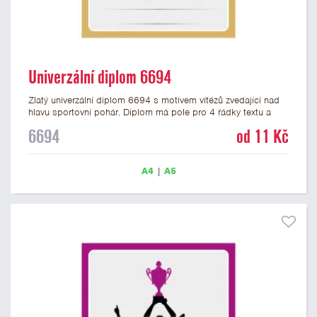
Univerzální diplom 6694
Zlatý univerzální diplom 6694 s motivem vítězů zvedající nad
hlavu sportovní pohár. Diplom má pole pro 4 řádky textu a
zlatý nápis DIPLOM. Univerzální diplom 6694 máme ve
6694
od 11 Kč
formátu A4 a A5. Tento univerzální diplom je vhodný pro
většinu týmových soutěží, ke kterým by se hodil jako ocenění
zobrazený sportovní pohár. Papírový diplom s univerzálním
A4
|
A5
motivem vítězů s pohárem má gramáž 250 g/m2.