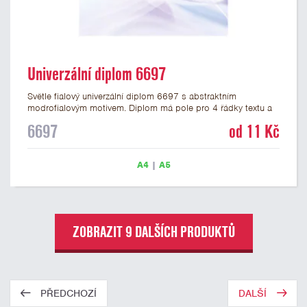
Univerzální diplom 6697
Světle fialový univerzální diplom 6697 s abstraktním
modrofialovým motivem. Diplom má pole pro 4 řádky textu a
šeříkově fialový nápis DIPLOM. Univerzální diplom 6697 máme
6697
od 11 Kč
ve formátu A4 a A5. Papírový diplom s univerzálním
abstraktním motivem má gramáž 250 g/m2.
A4
|
A5
ZOBRAZIT 9 DALŠÍCH PRODUKTŮ
PŘEDCHOZÍ
DALŠÍ