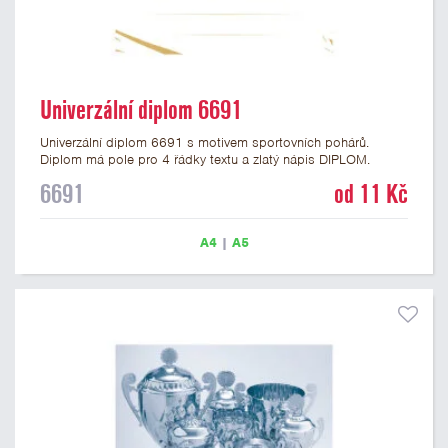
Univerzální diplom 6691
Univerzální diplom 6691 s motivem sportovních pohárů.
Diplom má pole pro 4 řádky textu a zlatý nápis DIPLOM.
Univerzální diplom 6691 máme ve formátu A4 a A5. Tento
6691
od 11 Kč
univerzální diplom je vhodný pro většinu událostí, ke kterým by
se hodil i zobrazený sportovní pohár. Papírový diplom s
univerzálním motivem sportovních pohárů má gramáž 250
A4
|
A5
g/m2.