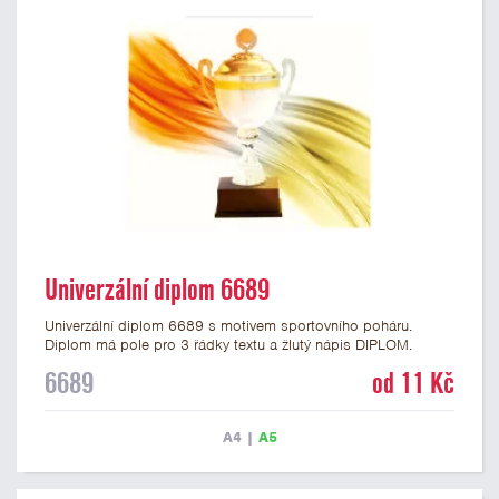
Univerzální diplom 6689
Univerzální diplom 6689 s motivem sportovního poháru.
Diplom má pole pro 3 řádky textu a žlutý nápis DIPLOM.
Univerzální diplom 6689 máme ve formátu A4 a A5. Tento
6689
od 11 Kč
diplom je vhodný pro většinu událostí, ke kterým by se hodil i
zobrazený sportovní pohár. Papírový diplom s univerzálním
motivem poháru má gramáž 250 g/m2.
A4
|
A5