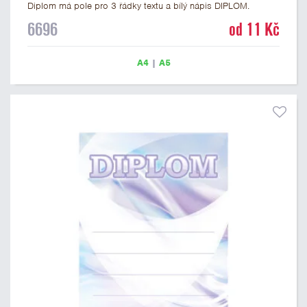
Diplom má pole pro 3 řádky textu a bílý nápis DIPLOM.
Univerzální diplom 6696 máme ve formátu A4 a A5. Tento
6696
od 11 Kč
univerzální diplom je vhodný pro většinu soutěží, ke kterým by
se jako ocenění hodil zobrazený sportovní pohár. Papírový
diplom s univerzálním motivem sportovního poháru má
A4
|
A5
gramáž 250 g/m2.