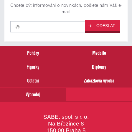
Chcete být informováni o novinkách, pošlete nám Váš e-
mail.
Pro
ODESLAT
odběr
našich
novinek
zadejte
prosím
Poháry
Medaile
Váš
email
Figurky
Diplomy
Ostatní
Zakázková výroba
Výprodej
SABE, spol. s r. o.
Na Březince 8
150 00 Praha 5