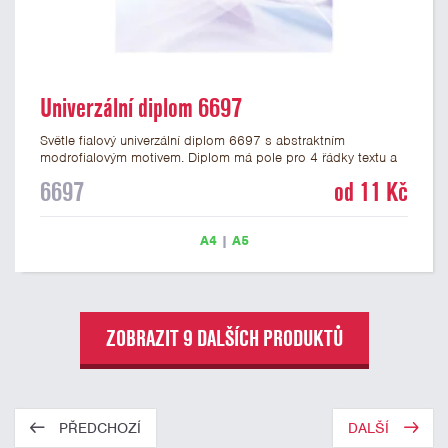
Univerzální diplom 6697
Světle fialový univerzální diplom 6697 s abstraktním
modrofialovým motivem. Diplom má pole pro 4 řádky textu a
šeříkově fialový nápis DIPLOM. Univerzální diplom 6697 máme
6697
od 11 Kč
ve formátu A4 a A5. Papírový diplom s univerzálním
abstraktním motivem má gramáž 250 g/m2.
A4
|
A5
ZOBRAZIT 9 DALŠÍCH PRODUKTŮ
PŘEDCHOZÍ
DALŠÍ