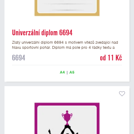
Univerzální diplom 6694
Zlatý univerzální diplom 6694 s motivem vítězů zvedající nad
hlavu sportovní pohár. Diplom má pole pro 4 řádky textu a
zlatý nápis DIPLOM. Univerzální diplom 6694 máme ve
6694
od 11 Kč
formátu A4 a A5. Tento univerzální diplom je vhodný pro
většinu týmových soutěží, ke kterým by se hodil jako ocenění
zobrazený sportovní pohár. Papírový diplom s univerzálním
A4
|
A5
motivem vítězů s pohárem má gramáž 250 g/m2.