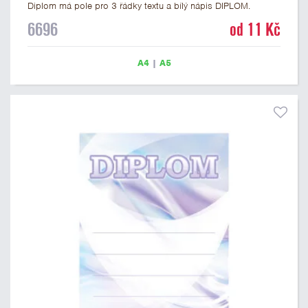
Diplom má pole pro 3 řádky textu a bílý nápis DIPLOM.
Univerzální diplom 6696 máme ve formátu A4 a A5. Tento
6696
od 11 Kč
univerzální diplom je vhodný pro většinu soutěží, ke kterým by
se jako ocenění hodil zobrazený sportovní pohár. Papírový
diplom s univerzálním motivem sportovního poháru má
A4
|
A5
gramáž 250 g/m2.