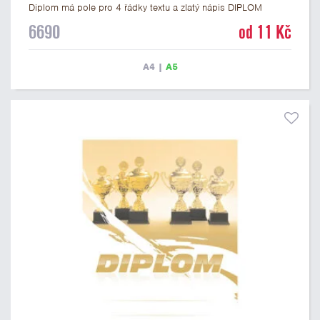
Diplom má pole pro 4 řádky textu a zlatý nápis DIPLOM
vyvedený psacím písmem. Univerzální diplom 6690 máme ve
6690
od 11 Kč
formátu A4 a A5. Tento diplom je vhodný pro většinu událostí,
ke kterým by se hodil i zobrazený sportovní pohár. Papírový
diplom s univerzálním motivem poháru má gramáž 250 g/m2.
A4
|
A5