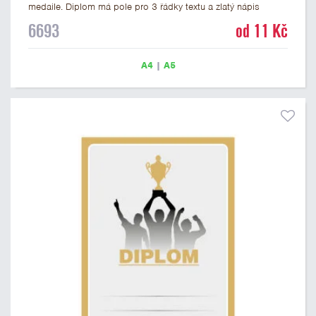
medaile. Diplom má pole pro 3 řádky textu a zlatý nápis
DIPLOM. Univerzální diplom 6693 máme ve formátu A4 a A5.
6693
od 11 Kč
Tento univerzální diplom je vhodný pro většinu událostí, ke
kterým by se hodily jako ocenění i zobrazené medaile.
Papírový diplom s univerzálním motivem medailí má gramáž
A4
|
A5
250 g/m2.