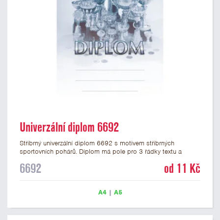
Univerzální diplom 6692
Stříbrný univerzální diplom 6692 s motivem stříbrných
sportovních pohárů. Diplom má pole pro 3 řádky textu a
stříbrný nápis DIPLOM. Univerzální diplom 6692 máme ve
6692
od 11 Kč
formátu A4 a A5. Tento univerzální diplom je vhodný pro
většinu událostí, ke kterým by se hodily jako ocenění i
zobrazené sportovní poháry. Papírový diplom s univerzálním
A4
|
A5
motivem pohárů má gramáž 250 g/m2.