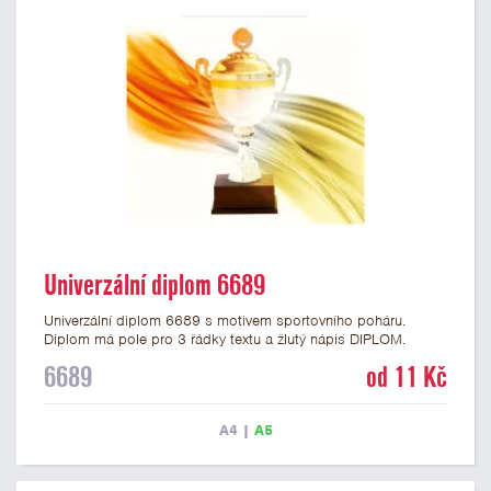
Univerzální diplom 6689
Univerzální diplom 6689 s motivem sportovního poháru.
Diplom má pole pro 3 řádky textu a žlutý nápis DIPLOM.
Univerzální diplom 6689 máme ve formátu A4 a A5. Tento
6689
od 11 Kč
diplom je vhodný pro většinu událostí, ke kterým by se hodil i
zobrazený sportovní pohár. Papírový diplom s univerzálním
motivem poháru má gramáž 250 g/m2.
A4
|
A5