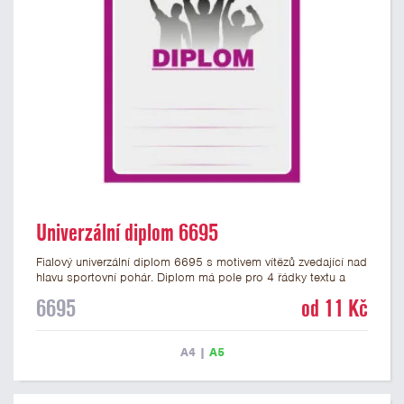
Univerzální diplom 6695
Fialový univerzální diplom 6695 s motivem vítězů zvedající nad
hlavu sportovní pohár. Diplom má pole pro 4 řádky textu a
fialový nápis DIPLOM. Univerzální diplom 6695 máme ve
6695
od 11 Kč
formátu A4 a A5. Tento univerzální diplom je vhodný pro
většinu týmových soutěží, ke kterým by se hodil jako ocenění
zobrazený sportovní pohár. Papírový diplom s univerzálním
A4
|
A5
motivem vítězů s pohárem má gramáž 250 g/m2.