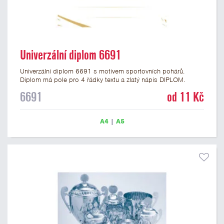
Univerzální diplom 6691
Univerzální diplom 6691 s motivem sportovních pohárů.
Diplom má pole pro 4 řádky textu a zlatý nápis DIPLOM.
Univerzální diplom 6691 máme ve formátu A4 a A5. Tento
6691
od 11 Kč
univerzální diplom je vhodný pro většinu událostí, ke kterým by
se hodil i zobrazený sportovní pohár. Papírový diplom s
univerzálním motivem sportovních pohárů má gramáž 250
A4
|
A5
g/m2.