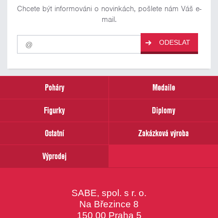
Chcete být informováni o novinkách, pošlete nám Váš e-
mail.
Pro
ODESLAT
odběr
našich
novinek
zadejte
prosím
Poháry
Medaile
Váš
email
Figurky
Diplomy
Ostatní
Zakázková výroba
Výprodej
SABE, spol. s r. o.
Na Březince 8
150 00 Praha 5