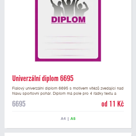
Univerzální diplom 6695
Fialový univerzální diplom 6695 s motivem vítězů zvedající nad
hlavu sportovní pohár. Diplom má pole pro 4 řádky textu a
fialový nápis DIPLOM. Univerzální diplom 6695 máme ve
6695
od 11 Kč
formátu A4 a A5. Tento univerzální diplom je vhodný pro
většinu týmových soutěží, ke kterým by se hodil jako ocenění
zobrazený sportovní pohár. Papírový diplom s univerzálním
A4
|
A5
motivem vítězů s pohárem má gramáž 250 g/m2.