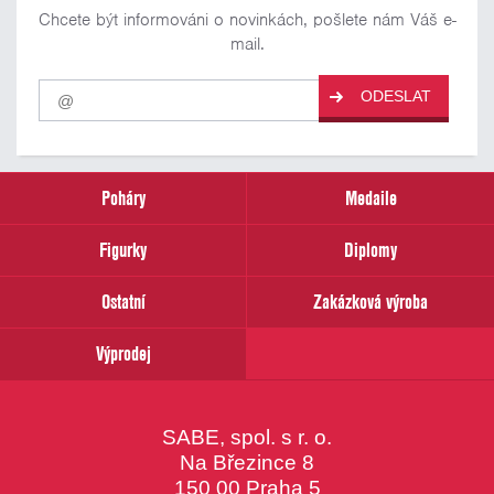
Chcete být informováni o novinkách, pošlete nám Váš e-
mail.
Pro
ODESLAT
odběr
našich
novinek
zadejte
prosím
Poháry
Medaile
Váš
email
Figurky
Diplomy
Ostatní
Zakázková výroba
Výprodej
SABE, spol. s r. o.
Na Březince 8
150 00 Praha 5