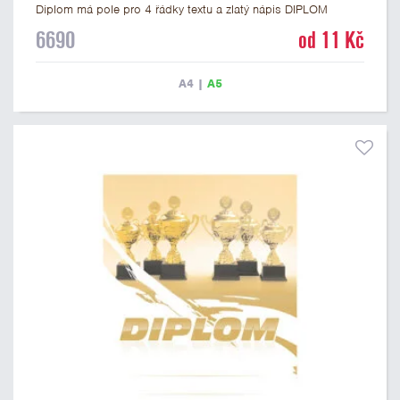
Diplom má pole pro 4 řádky textu a zlatý nápis DIPLOM
vyvedený psacím písmem. Univerzální diplom 6690 máme ve
6690
od 11 Kč
formátu A4 a A5. Tento diplom je vhodný pro většinu událostí,
ke kterým by se hodil i zobrazený sportovní pohár. Papírový
diplom s univerzálním motivem poháru má gramáž 250 g/m2.
A4
|
A5