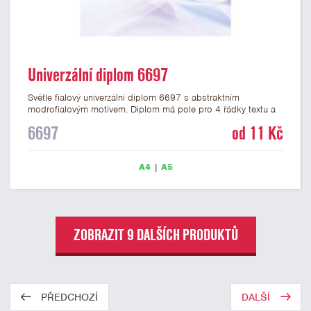
Univerzální diplom 6697
Světle fialový univerzální diplom 6697 s abstraktním
modrofialovým motivem. Diplom má pole pro 4 řádky textu a
šeříkově fialový nápis DIPLOM. Univerzální diplom 6697 máme
6697
od 11 Kč
ve formátu A4 a A5. Papírový diplom s univerzálním
abstraktním motivem má gramáž 250 g/m2.
A4
|
A5
ZOBRAZIT 9 DALŠÍCH PRODUKTŮ
PŘEDCHOZÍ
DALŠÍ