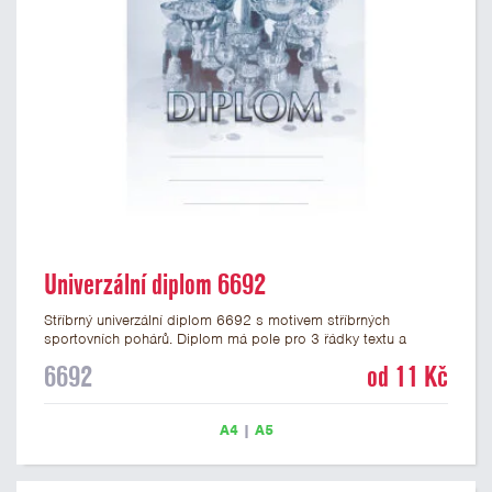
Univerzální diplom 6692
Stříbrný univerzální diplom 6692 s motivem stříbrných
sportovních pohárů. Diplom má pole pro 3 řádky textu a
stříbrný nápis DIPLOM. Univerzální diplom 6692 máme ve
6692
od 11 Kč
formátu A4 a A5. Tento univerzální diplom je vhodný pro
většinu událostí, ke kterým by se hodily jako ocenění i
zobrazené sportovní poháry. Papírový diplom s univerzálním
A4
|
A5
motivem pohárů má gramáž 250 g/m2.