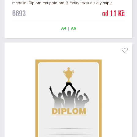
medaile. Diplom má pole pro 3 řádky textu a zlatý nápis
DIPLOM. Univerzální diplom 6693 máme ve formátu A4 a A5.
6693
od 11 Kč
Tento univerzální diplom je vhodný pro většinu událostí, ke
kterým by se hodily jako ocenění i zobrazené medaile.
Papírový diplom s univerzálním motivem medailí má gramáž
A4
|
A5
250 g/m2.