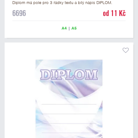
Diplom má pole pro 3 řádky textu a bílý nápis DIPLOM.
Univerzální diplom 6696 máme ve formátu A4 a A5. Tento
6696
od 11 Kč
univerzální diplom je vhodný pro většinu soutěží, ke kterým by
se jako ocenění hodil zobrazený sportovní pohár. Papírový
diplom s univerzálním motivem sportovního poháru má
A4
|
A5
gramáž 250 g/m2.