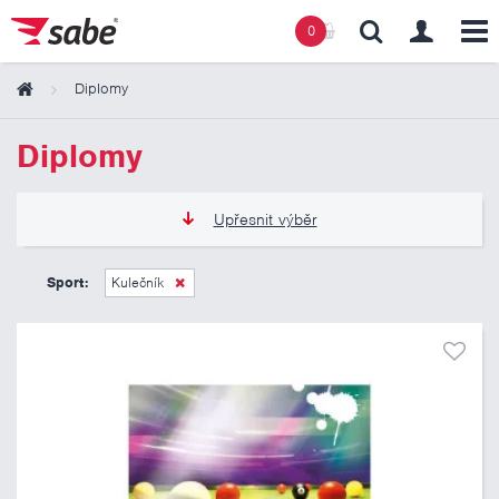
0
Diplomy
Obsah košíku
Diplomy
Košík zeje prázdnotou
Upřesnit výběr
11 Kč
13 Kč
Sport:
Kulečník
Pouze skladem