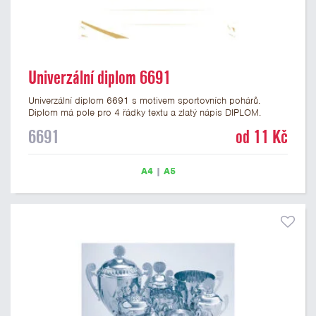
Univerzální diplom 6691
Univerzální diplom 6691 s motivem sportovních pohárů.
Diplom má pole pro 4 řádky textu a zlatý nápis DIPLOM.
Univerzální diplom 6691 máme ve formátu A4 a A5. Tento
6691
od 11 Kč
univerzální diplom je vhodný pro většinu událostí, ke kterým by
se hodil i zobrazený sportovní pohár. Papírový diplom s
univerzálním motivem sportovních pohárů má gramáž 250
A4
|
A5
g/m2.