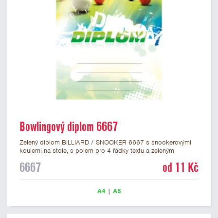
Bowlingový diplom 6667
Zelený diplom BILLIARD / SNOOKER 6667 s snookerovými
koulemi na stole, s polem pro 4 řádky textu a zeleným
nápisem DIPLOM. Kulečníkový diplom 6667 máme ve formátu
6667
od 11 Kč
A4 a A5. Papírový diplom s motivem billiardu má gramáž 250
g/m2.
A4
|
A5