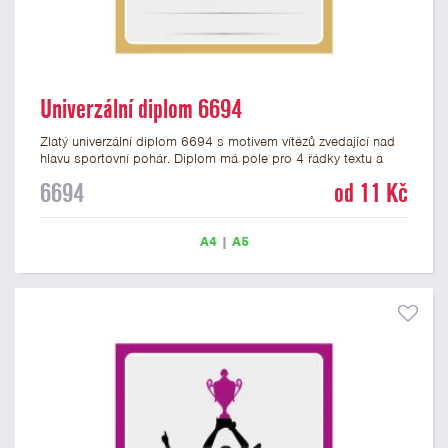
Univerzální diplom 6694
Zlatý univerzální diplom 6694 s motivem vítězů zvedající nad
hlavu sportovní pohár. Diplom má pole pro 4 řádky textu a
zlatý nápis DIPLOM. Univerzální diplom 6694 máme ve
6694
od 11 Kč
formátu A4 a A5. Tento univerzální diplom je vhodný pro
většinu týmových soutěží, ke kterým by se hodil jako ocenění
zobrazený sportovní pohár. Papírový diplom s univerzálním
A4
|
A5
motivem vítězů s pohárem má gramáž 250 g/m2.