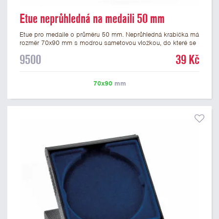
Etue neprůhledná na medaili 50 mm
Etue pro medaile o průměru 50 mm. Neprůhledná krabička má
rozměr 70x90 mm s modrou sametovou vložkou, do které se
vsadí medaile. Etue jsou vhodné pro pamětní medaile a pro
9500
39 Kč
významné sportovní či kulturní události.
70x90
mm