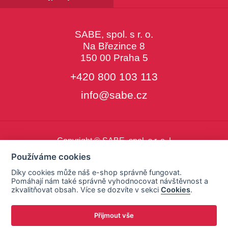
SABE, spol. s r. o.
Na Březince 8
150 00 Praha 5
+420 800 103 113
info@sabe.cz
Copyright © SABE, spol. s r. o. |
o cookies
|
nastavení cookies
Používáme cookies
Díky cookies může náš e-shop správně fungovat.
Pomáhají nám také správně vyhodnocovat návštěvnost a
zkvalitňovat obsah. Více se dozvíte v sekci
Cookies
.
Přijmout vše