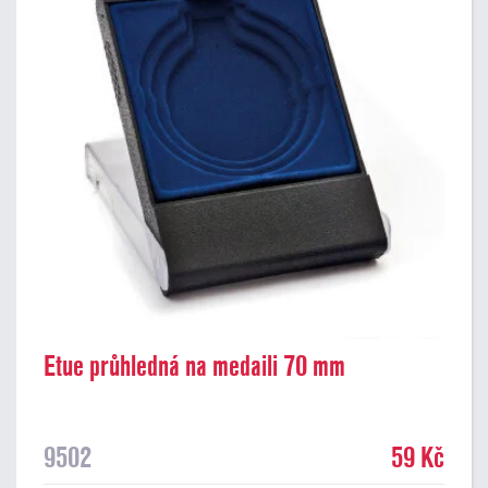
Etue průhledná na medaili 70 mm
9502
59 Kč