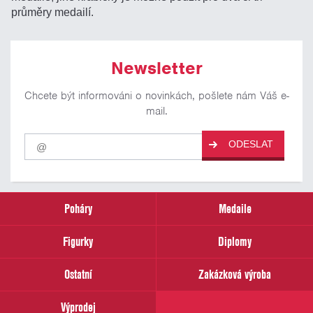
průměry medailí.
Newsletter
Chcete být informováni o novinkách, pošlete nám Váš e-
mail.
Pro
ODESLAT
odběr
našich
novinek
zadejte
prosím
Poháry
Medaile
Váš
email
Figurky
Diplomy
Ostatní
Zakázková výroba
Výprodej