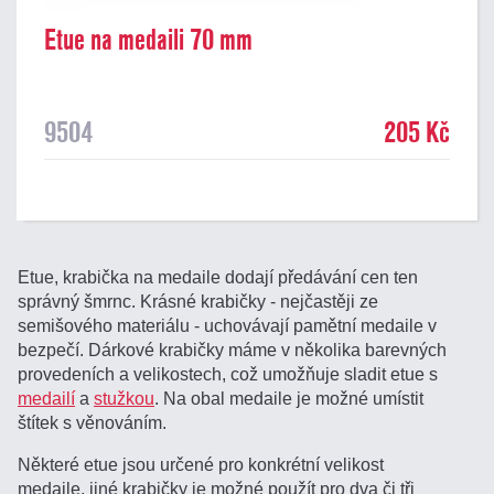
Etue na medaili 70 mm
9504
205 Kč
Etue, krabička na medaile dodají předávání cen ten
správný šmrnc. Krásné krabičky - nejčastěji ze
semišového materiálu - uchovávají pamětní medaile v
bezpečí. Dárkové krabičky máme v několika barevných
provedeních a velikostech, což umožňuje sladit etue s
medailí
a
stužkou
. Na obal medaile je možné umístit
štítek s věnováním.
Některé etue jsou určené pro konkrétní velikost
medaile, jiné krabičky je možné použít pro dva či tři