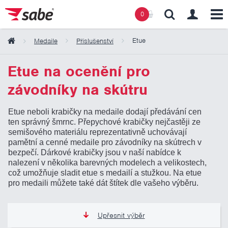
0
Etue
Medaile
Příslušenství
Obsah košíku
Etue na ocenění pro
závodníky na skútru
Košík zeje prázdnotou
Etue neboli krabičky na medaile dodají předávání cen
ten správný šmrnc. Přepychové krabičky nejčastěji ze
semišového materiálu reprezentativně uchovávají
pamětní a cenné medaile pro závodníky na skútrech v
bezpečí. Dárkové krabičky jsou v naší nabídce k
nalezení v několika barevných modelech a velikostech,
což umožňuje sladit etue s medailí a stužkou. Na etue
pro medaili můžete také dát štítek dle vašeho výběru.
Upřesnit výběr