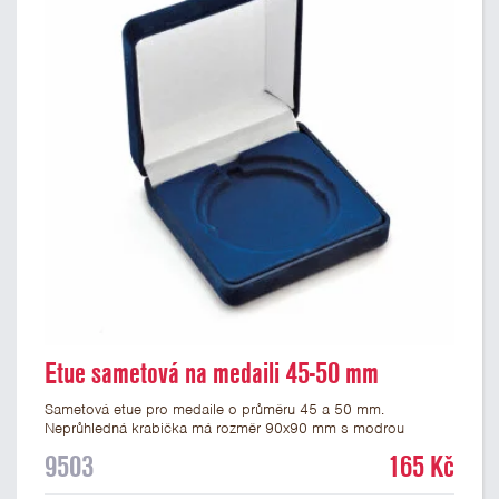
Etue sametová na medaili 45-50 mm
Sametová etue pro medaile o průměru 45 a 50 mm.
Neprůhledná krabička má rozměr 90x90 mm s modrou
sametovou vložkou, do které se vsadí medaile. Etue jsou
9503
165 Kč
vhodné pro pamětní medaile a pro významné sportovní či
kulturní události.