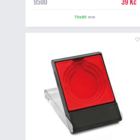
9500
39 Kč
pro pamětní medaile a pro významné sportovní či
kulturní události.
70x90
mm