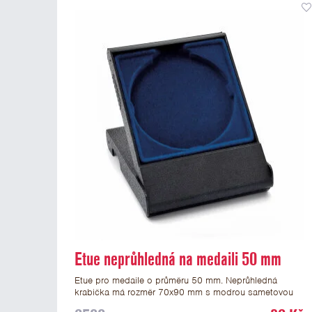
Etue neprůhledná na medaili 50 mm
Etue pro medaile o průměru 50 mm. Neprůhledná
krabička má rozměr 70x90 mm s modrou sametovou
vložkou, do které se vsadí medaile. Etue jsou vhodné