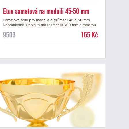
Etue sametová na medaili 45-50 mm
Sametová etue pro medaile o průměru 45 a 50 mm.
Neprůhledná krabička má rozměr 90x90 mm s modrou
sametovou vložkou, do které se vsadí medaile. Etue
9503
165 Kč
jsou vhodné pro pamětní medaile a pro významné
sportovní či kulturní události.