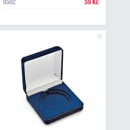
9502
59 Kč