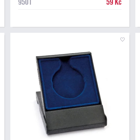
9501
59 Kč