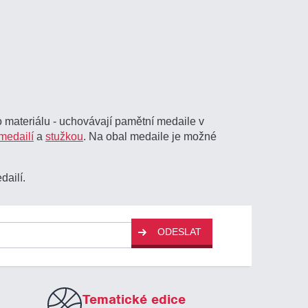
o materiálu - uchovávají pamětní medaile v
medailí
a
stužkou
. Na obal medaile je možné
dailí.
ODESLAT
Tematické edice