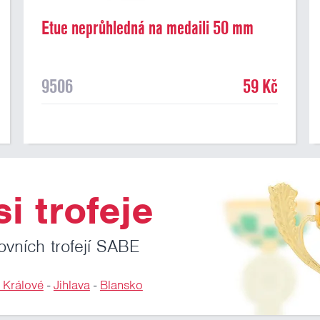
Etue neprůhledná na medaili 50 mm
9506
59 Kč
i trofeje
ovních trofejí SABE
 Králové
-
Jihlava
-
Blansko