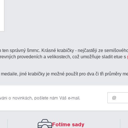
 ten správný šmrnc. Krásné krabičky - nejčastěji ze semišovéh
revných provedeních a velikostech, což umožňuje sladit etue s
medaile, jiné krabičky je možné použít pro dva či tři průměry me
Pro
váni o novinkách, pošlete nám Váš e-mail.
odběr
našich
novinek
zadejte
prosím
Fotíme sady
Váš