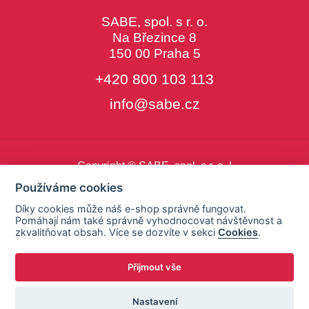
SABE, spol. s r. o.
Na Březince 8
150 00 Praha 5
+420 800 103 113
info@sabe.cz
Copyright © SABE, spol. s r. o. |
o cookies
|
nastavení cookies
Používáme cookies
Díky cookies může náš e-shop správně fungovat.
Pomáhají nám také správně vyhodnocovat návštěvnost a
zkvalitňovat obsah. Více se dozvíte v sekci
Cookies
.
Přijmout vše
Nastavení