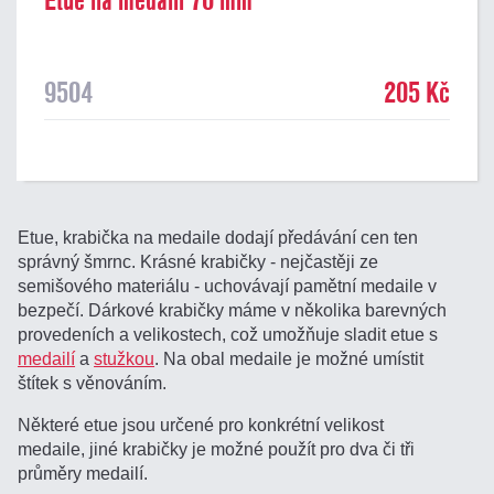
Etue na medaili 70 mm
9504
205 Kč
Etue, krabička na medaile dodají předávání cen ten
správný šmrnc. Krásné krabičky - nejčastěji ze
semišového materiálu - uchovávají pamětní medaile v
bezpečí. Dárkové krabičky máme v několika barevných
provedeních a velikostech, což umožňuje sladit etue s
medailí
a
stužkou
. Na obal medaile je možné umístit
štítek s věnováním.
Některé etue jsou určené pro konkrétní velikost
medaile, jiné krabičky je možné použít pro dva či tři
průměry medailí.