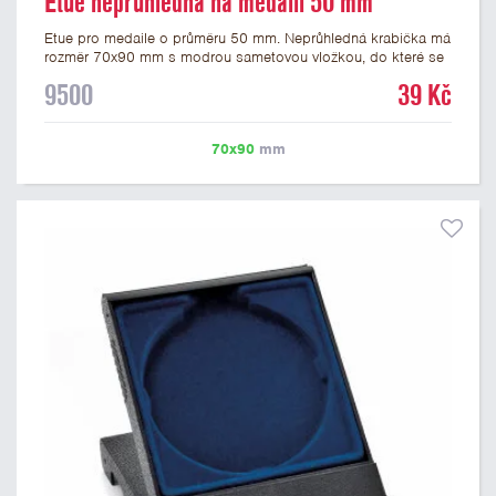
Etue neprůhledná na medaili 50 mm
Etue pro medaile o průměru 50 mm. Neprůhledná krabička má
rozměr 70x90 mm s modrou sametovou vložkou, do které se
vsadí medaile. Etue jsou vhodné pro pamětní medaile a pro
9500
39 Kč
významné sportovní či kulturní události.
70x90
mm