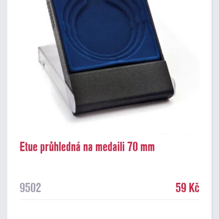
Etue průhledná na medaili 70 mm
9502
59 Kč