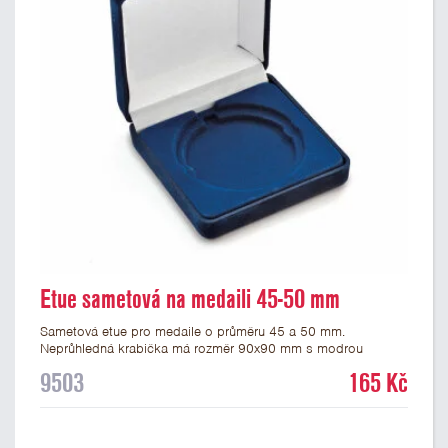
Etue sametová na medaili 45-50 mm
Sametová etue pro medaile o průměru 45 a 50 mm.
Neprůhledná krabička má rozměr 90x90 mm s modrou
sametovou vložkou, do které se vsadí medaile. Etue jsou
9503
165 Kč
vhodné pro pamětní medaile a pro významné sportovní či
kulturní události.