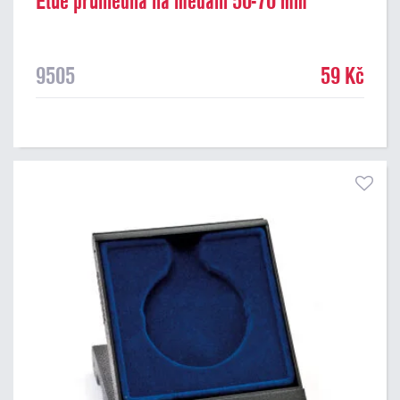
Etue průhledná na medaili 50-70 mm
9505
59 Kč