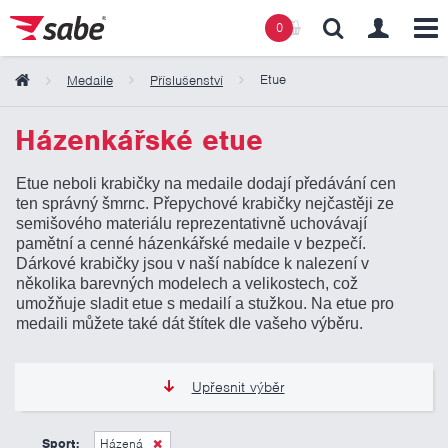
0
Etue
Medaile
Příslušenství
Obsah košíku
Házenkářské etue
Etue neboli krabičky na medaile dodají předávání cen
Košík zeje prázdnotou
ten správný šmrnc. Přepychové krabičky nejčastěji ze
semišového materiálu reprezentativně uchovávají
pamětní a cenné házenkářské medaile v bezpečí.
Dárkové krabičky jsou v naší nabídce k nalezení v
několika barevných modelech a velikostech, což
umožňuje sladit etue s medailí a stužkou. Na etue pro
medaili můžete také dát štítek dle vašeho výběru.
Upřesnit výběr
39 Kč
205 Kč
Sport:
Házená