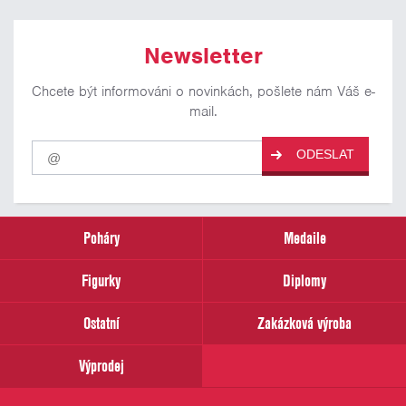
Newsletter
Chcete být informováni o novinkách, pošlete nám Váš e-
mail.
Pro
ODESLAT
odběr
našich
novinek
zadejte
prosím
Poháry
Medaile
Váš
email
Figurky
Diplomy
Ostatní
Zakázková výroba
Výprodej