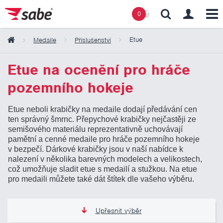
0
Etue
Medaile
Příslušenství
Obsah košíku
Etue na ocenění pro hráče
pozemního hokeje
Košík zeje prázdnotou
Etue neboli krabičky na medaile dodají předávání cen
ten správný šmrnc. Přepychové krabičky nejčastěji ze
semišového materiálu reprezentativně uchovávají
pamětní a cenné medaile pro hráče pozemního hokeje
v bezpečí. Dárkové krabičky jsou v naší nabídce k
nalezení v několika barevných modelech a velikostech,
což umožňuje sladit etue s medailí a stužkou. Na etue
pro medaili můžete také dát štítek dle vašeho výběru.
Upřesnit výběr