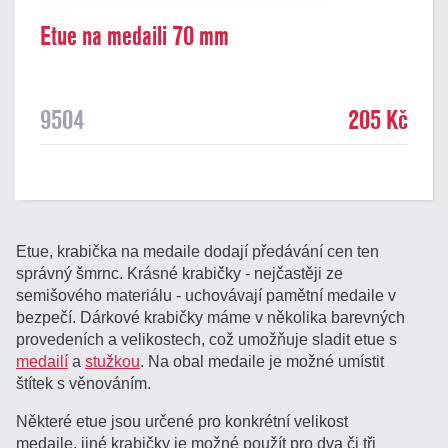
Etue na medaili 70 mm
9504
205 Kč
Etue, krabička na medaile dodají předávání cen ten
správný šmrnc. Krásné krabičky - nejčastěji ze
semišového materiálu - uchovávají pamětní medaile v
bezpečí. Dárkové krabičky máme v několika barevných
provedeních a velikostech, což umožňuje sladit etue s
medailí
a
stužkou
. Na obal medaile je možné umístit
štítek s věnováním.
Některé etue jsou určené pro konkrétní velikost
medaile, jiné krabičky je možné použít pro dva či tři