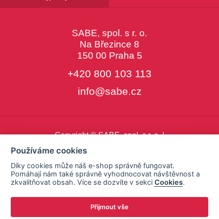
SABE, spol. s r. o.
Na Březince 8
150 00 Praha 5
+420 800 103 113
info@sabe.cz
Copyright © SABE, spol. s r. o. |
o cookies
|
nastavení cookies
Používáme cookies
Díky cookies může náš e-shop správně fungovat.
Pomáhají nám také správně vyhodnocovat návštěvnost a
zkvalitňovat obsah. Více se dozvíte v sekci
Cookies
.
Přijmout vše