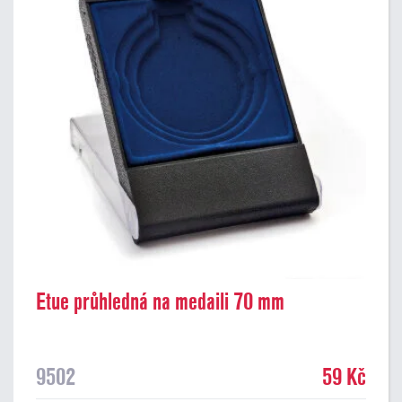
Etue průhledná na medaili 70 mm
9502
59 Kč