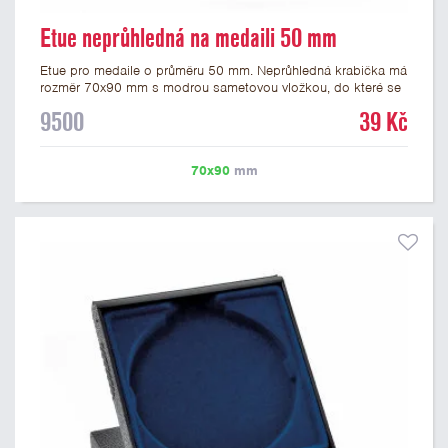
Etue neprůhledná na medaili 50 mm
Etue pro medaile o průměru 50 mm. Neprůhledná krabička má
rozměr 70x90 mm s modrou sametovou vložkou, do které se
vsadí medaile. Etue jsou vhodné pro pamětní medaile a pro
9500
39 Kč
významné sportovní či kulturní události.
70x90
mm