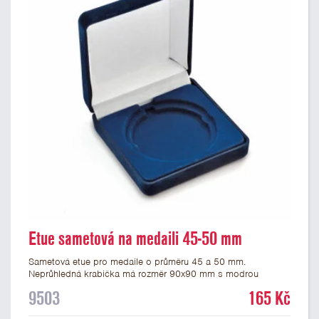
Etue sametová na medaili 45-50 mm
Sametová etue pro medaile o průměru 45 a 50 mm.
Neprůhledná krabička má rozměr 90x90 mm s modrou
sametovou vložkou, do které se vsadí medaile. Etue jsou
9503
165 Kč
vhodné pro pamětní medaile a pro významné sportovní či
kulturní události.