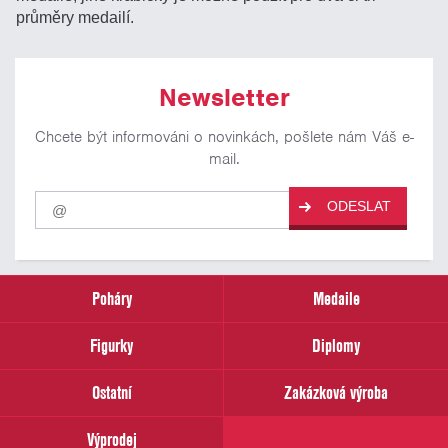
průměry medailí.
Newsletter
Chcete být informováni o novinkách, pošlete nám Váš e-
mail.
Pro
ODESLAT
odběr
našich
novinek
zadejte
prosím
Poháry
Medaile
Váš
email
Figurky
Diplomy
Ostatní
Zakázková výroba
Výprodej