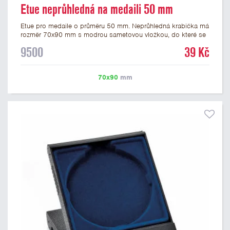
Etue neprůhledná na medaili 50 mm
Etue pro medaile o průměru 50 mm. Neprůhledná krabička má
rozměr 70x90 mm s modrou sametovou vložkou, do které se
vsadí medaile. Etue jsou vhodné pro pamětní medaile a pro
9500
39 Kč
významné sportovní či kulturní události.
70x90
mm