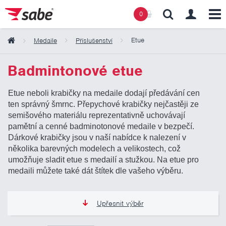
0
Etue
Medaile
Příslušenství
Obsah košíku
Badmintonové etue
Košík zeje prázdnotou
Etue neboli krabičky na medaile dodají předávání cen
ten správný šmrnc. Přepychové krabičky nejčastěji ze
semišového materiálu reprezentativně uchovávají
pamětní a cenné badminotonové medaile v bezpečí.
Dárkové krabičky jsou v naší nabídce k nalezení v
několika barevných modelech a velikostech, což
umožňuje sladit etue s medailí a stužkou. Na etue pro
medaili můžete také dát štítek dle vašeho výběru.
Upřesnit výběr