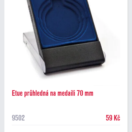
Etue průhledná na medaili 70 mm
9502
59 Kč