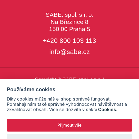
SABE, spol. s r. o.
Na Březince 8
150 00 Praha 5
+420 800 103 113
info@sabe.cz
Copyright © SABE, spol. s r. o. |
o cookies
|
nastavení cookies
Používáme cookies
Díky cookies může náš e-shop správně fungovat.
Pomáhají nám také správně vyhodnocovat návštěvnost a
zkvalitňovat obsah. Více se dozvíte v sekci
Cookies
.
Přijmout vše