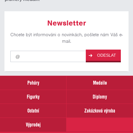
Newsletter
Chcete být informováni o novinkách, pošlete nám Váš e-
mail.
Pro
ODESLAT
odběr
našich
novinek
zadejte
prosím
Poháry
Medaile
Váš
email
Figurky
Diplomy
Ostatní
Zakázková výroba
Výprodej