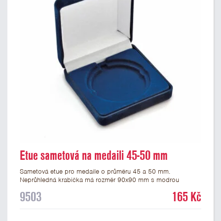
Etue sametová na medaili 45-50 mm
Sametová etue pro medaile o průměru 45 a 50 mm.
Neprůhledná krabička má rozměr 90x90 mm s modrou
sametovou vložkou, do které se vsadí medaile. Etue jsou
9503
165 Kč
vhodné pro pamětní medaile a pro významné sportovní či
kulturní události.