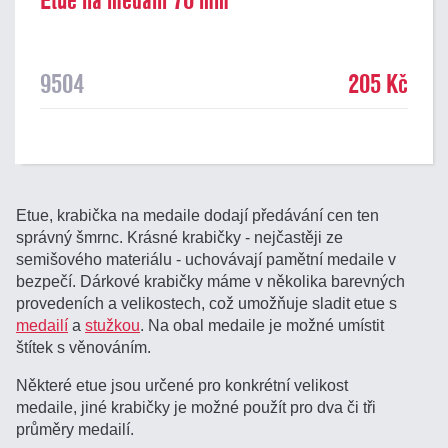
Etue na medaili 70 mm
9504
205 Kč
Etue, krabička na medaile dodají předávání cen ten
správný šmrnc. Krásné krabičky - nejčastěji ze
semišového materiálu - uchovávají pamětní medaile v
bezpečí. Dárkové krabičky máme v několika barevných
provedeních a velikostech, což umožňuje sladit etue s
medailí
a
stužkou
. Na obal medaile je možné umístit
štítek s věnováním.
Některé etue jsou určené pro konkrétní velikost
medaile, jiné krabičky je možné použít pro dva či tři
průměry medailí.