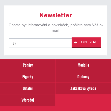
Newsletter
Chcete být informováni o novinkách, pošlete nám Váš e-
mail.
Pro
ODESLAT
odběr
našich
novinek
zadejte
prosím
Poháry
Medaile
Váš
email
Figurky
Diplomy
Ostatní
Zakázková výroba
Výprodej