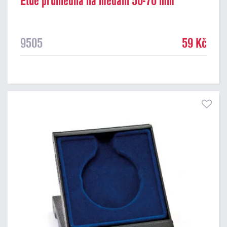
Etue průhledná na medaili 50-70 mm
9505
59 Kč