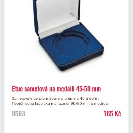
Etue sametová na medaili 45-50 mm
Sametová etue pro medaile o průměru 45 a 50 mm.
Neprůhledná krabička má rozměr 90x90 mm s modrou
sametovou vložkou, do které se vsadí medaile. Etue jsou
9503
165 Kč
vhodné pro pamětní medaile a pro významné sportovní či
kulturní události.