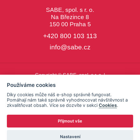
SABE, spol. s r. o.
Na Březince 8
150 00 Praha 5
+420 800 103 113
info@sabe.cz
Copyright © SABE, spol. s r. o. |
o cookies
|
nastavení cookies
Používáme cookies
Díky cookies může náš e-shop správně fungovat.
Pomáhají nám také správně vyhodnocovat návštěvnost a
zkvalitňovat obsah. Více se dozvíte v sekci
Cookies
.
Přijmout vše
Nastavení