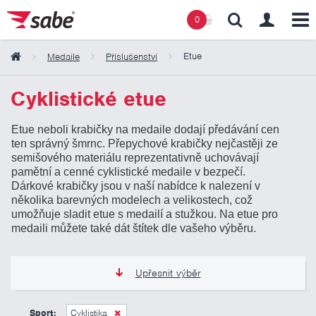
0
Etue
Medaile
Příslušenství
Obsah košíku
Cyklistické etue
Etue neboli krabičky na medaile dodají předávání cen
Košík zeje prázdnotou
ten správný šmrnc. Přepychové krabičky nejčastěji ze
semišového materiálu reprezentativně uchovávají
pamětní a cenné cyklistické medaile v bezpečí.
Dárkové krabičky jsou v naší nabídce k nalezení v
několika barevných modelech a velikostech, což
umožňuje sladit etue s medailí a stužkou. Na etue pro
medaili můžete také dát štítek dle vašeho výběru.
Upřesnit výběr
39 Kč
205 Kč
Sport:
Cyklistika