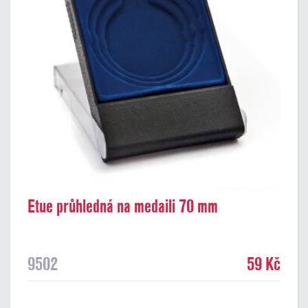
Etue průhledná na medaili 70 mm
9502
59 Kč