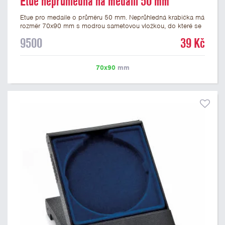
Etue neprůhledná na medaili 50 mm
Etue pro medaile o průměru 50 mm. Neprůhledná krabička má
rozměr 70x90 mm s modrou sametovou vložkou, do které se
vsadí medaile. Etue jsou vhodné pro pamětní medaile a pro
9500
39 Kč
významné sportovní či kulturní události.
70x90
mm