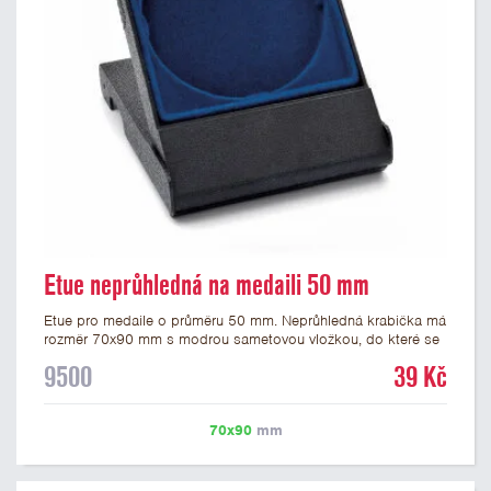
Etue neprůhledná na medaili 50 mm
Etue pro medaile o průměru 50 mm. Neprůhledná krabička má
rozměr 70x90 mm s modrou sametovou vložkou, do které se
vsadí medaile. Etue jsou vhodné pro pamětní medaile a pro
9500
39 Kč
významné sportovní či kulturní události.
70x90
mm