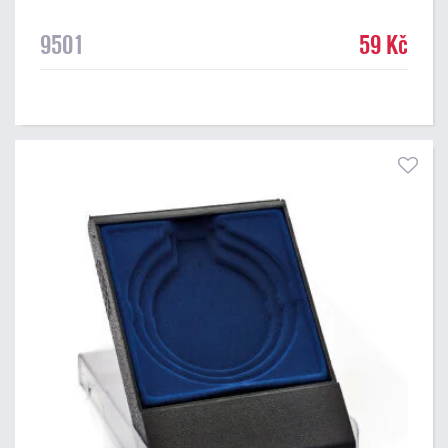
9501
59 Kč