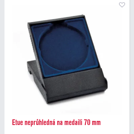
Etue neprůhledná na medaili 70 mm