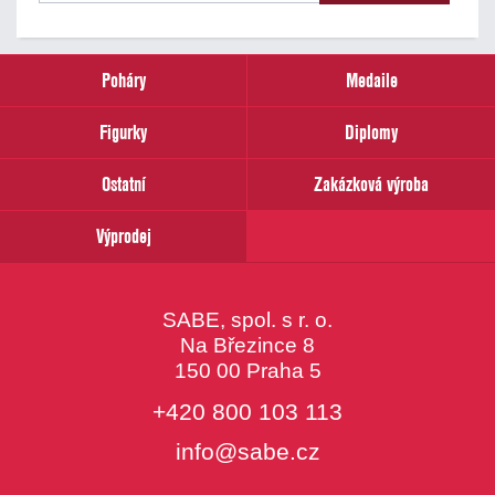
našich
novinek
zadejte
prosím
Poháry
Medaile
Váš
email
Figurky
Diplomy
Ostatní
Zakázková výroba
Výprodej
SABE, spol. s r. o.
Na Březince 8
150 00 Praha 5
+420 800 103 113
info@sabe.cz