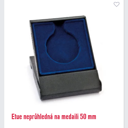
Etue neprůhledná na medaili 50 mm