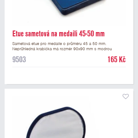
Etue sametová na medaili 45-50 mm
Sametová etue pro medaile o průměru 45 a 50 mm.
Neprůhledná krabička má rozměr 90x90 mm s modrou
sametovou vložkou, do které se vsadí medaile. Etue jsou
9503
165 Kč
vhodné pro pamětní medaile a pro významné sportovní či
kulturní události.