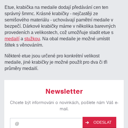
Etue, krabička na medaile dodají předávání cen ten
správný šmrnc. Krásné krabičky - nejčastěji ze
semišového materiálu - uchovávají pamětní medaile v
bezpečí. Dárkové krabičky máme v několika barevných
provedeních a velikostech, což umožňuje sladit etue s
medailí
a
stužkou
. Na obal medaile je možné umístit
štítek s věnováním.
Některé etue jsou určené pro konkrétní velikost
medaile, jiné krabičky je možné použít pro dva či tři
průměry medailí.
Newsletter
Chcete být informováni o novinkách, pošlete nám Váš e-
mail.
Pro
ODESLAT
odběr